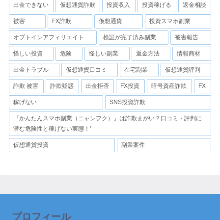
出金できない
仮想通貨詐欺
投資収入
投資稼げる
返金相談
被害
FX詐欺
仮想通貨
投資スマホ副業
オプトインアフィリエイト
検証が完了済み副業
被害報告
怪しい投資
危険
怪しい副業
返金方法
情報商材
出金トラブル
仮想通貨口コミ
在宅副業
仮想通貨評判
詐欺 被害
詐欺疑惑
出金拒否
FX投資
暗号資産詐欺
FX
稼げない
SNS投資詐欺
『かんたんスマホ副業（ニャンフク）』は詐欺まがい？口コミ・評判に
潜む危険性と稼げない実態！'
仮想通貨投資
副業案件
プロフィール