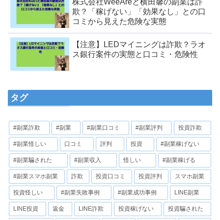
株式会社WeeAreと横田馨の副業は詐
欺？「稼げない」「効果なし」との口
コミから見えた危険な実態
【注意】LEDマイニングは詐欺？ラオ
ス銀行案件の実態と口コミ・危険性
タグ
#副業詐欺
#副業
#副業口コミ
#副業評判
投資詐欺
#副業怪しい
口コミ
評判
投資
#副業稼げない
#副業騙された
#副業収入
怪しい
#副業稼げる
#副業スマホ副業
詐欺
投資口コミ
投資評判
スマホ副業
投資怪しい
#副業失敗事例
#副業成功事例
LINE副業
LINE投資
返金
LINE詐欺
投資稼げない
投資騙された