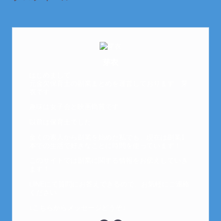
芽衣
はじめまして。
元金欠保育士の副業まとめを運営しております。芽
衣です。
趣味は女子会と映画鑑賞です。
以前は保育士でした。
全くの素人から副業を始めた私でも、現在は副業1
本での生活で好きなことに時間を使っています！
このサイトでは副業に関する情報をお伝えしていき
ます！
LINEにて質問にお答えできるので、お気軽にご連絡
ください。
↓こちらからメッセージどうぞ↓