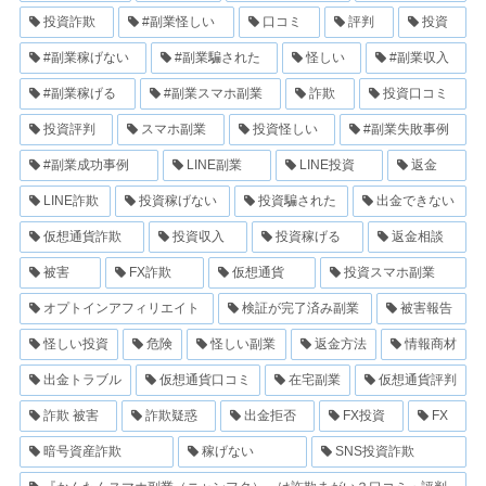
投資詐欺
#副業怪しい
口コミ
評判
投資
#副業稼げない
#副業騙された
怪しい
#副業収入
#副業稼げる
#副業スマホ副業
詐欺
投資口コミ
投資評判
スマホ副業
投資怪しい
#副業失敗事例
#副業成功事例
LINE副業
LINE投資
返金
LINE詐欺
投資稼げない
投資騙された
出金できない
仮想通貨詐欺
投資収入
投資稼げる
返金相談
被害
FX詐欺
仮想通貨
投資スマホ副業
オプトインアフィリエイト
検証が完了済み副業
被害報告
怪しい投資
危険
怪しい副業
返金方法
情報商材
出金トラブル
仮想通貨口コミ
在宅副業
仮想通貨評判
詐欺 被害
詐欺疑惑
出金拒否
FX投資
FX
暗号資産詐欺
稼げない
SNS投資詐欺