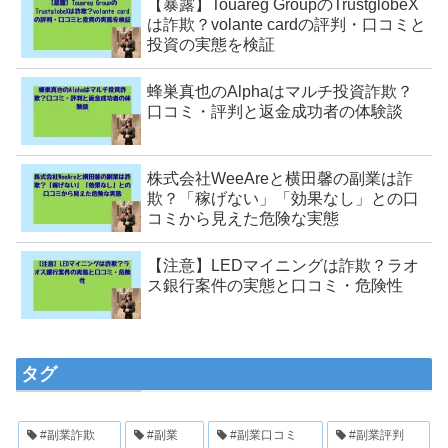
【暴露】Touareg GroupのTrustglobeX
は詐欺？volante cardの評判・口コミと
投資の実態を検証
蜂巣真也のAlphaはマルチ投資詐欺？
口コミ・評判と返金成功者の体験談
株式会社WeeAreと横田馨の副業は詐
欺？「稼げない」「効果なし」との口
コミから見えた危険な実態
【注意】LEDマイニングは詐欺？ラオ
ス銀行案件の実態と口コミ・危険性
タグ
#副業詐欺
#副業
#副業口コミ
#副業評判