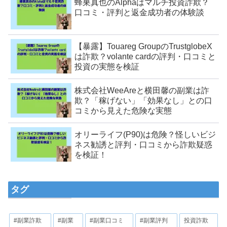
蜂巣真也のAlphaはマルチ投資詐欺？
口コミ・評判と返金成功者の体験談
【暴露】Touareg GroupのTrustglobeX
は詐欺？volante cardの評判・口コミと
投資の実態を検証
株式会社WeeAreと横田馨の副業は詐
欺？「稼げない」「効果なし」との口
コミから見えた危険な実態
オリーライフ(P90)は危険？怪しいビジ
ネス勧誘と評判・口コミから詐欺疑惑
を検証！
タグ
#副業詐欺
#副業
#副業口コミ
#副業評判
投資詐欺