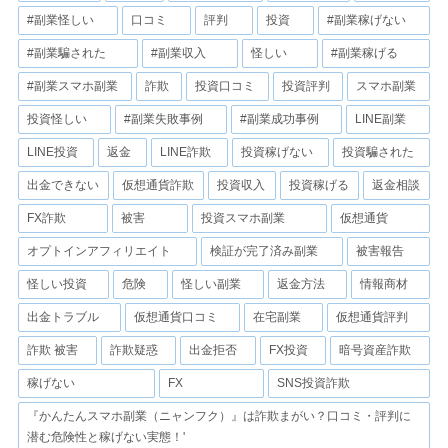
#副業怪しい
口コミ
評判
投資
#副業稼げない
#副業騙された
#副業収入
怪しい
#副業稼げる
#副業スマホ副業
詐欺
投資口コミ
投資評判
スマホ副業
投資怪しい
#副業失敗事例
#副業成功事例
LINE副業
LINE投資
返金
LINE詐欺
投資稼げない
投資騙された
出金できない
仮想通貨詐欺
投資収入
投資稼げる
返金相談
FX詐欺
被害
投資スマホ副業
仮想通貨
オプトインアフィリエイト
検証が完了済み副業
被害報告
怪しい投資
危険
怪しい副業
返金方法
情報商材
出金トラブル
仮想通貨口コミ
在宅副業
仮想通貨評判
詐欺 被害
詐欺疑惑
出金拒否
FX投資
暗号資産詐欺
稼げない
FX
SNS投資詐欺
『かんたんスマホ副業（ニャンフク）』は詐欺まがい？口コミ・評判に
潜む危険性と稼げない実態！'