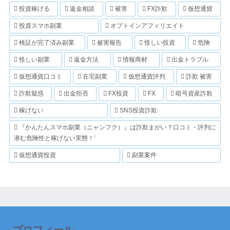
投資稼げる
返金相談
被害
FX詐欺
仮想通貨
投資スマホ副業
オプトインアフィリエイト
検証が完了済み副業
被害報告
怪しい投資
危険
怪しい副業
返金方法
情報商材
出金トラブル
仮想通貨口コミ
在宅副業
仮想通貨評判
詐欺 被害
詐欺疑惑
出金拒否
FX投資
FX
暗号資産詐欺
稼げない
SNS投資詐欺
『かんたんスマホ副業（ニャンフク）』は詐欺まがい？口コミ・評判に
潜む危険性と稼げない実態！'
仮想通貨投資
副業案件