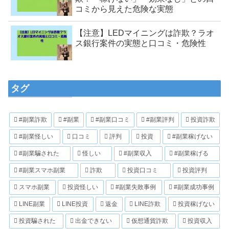
コミから見えた危険な実態
【注意】LEDマイニングは詐欺？ラオ
ス銀行案件の実態と口コミ・危険性
タグ
#副業詐欺
#副業
#副業口コミ
#副業評判
投資詐欺
#副業怪しい
口コミ
評判
投資
#副業稼げない
#副業騙された
怪しい
#副業収入
#副業稼げる
#副業スマホ副業
詐欺
投資口コミ
投資評判
スマホ副業
投資怪しい
#副業失敗事例
#副業成功事例
LINE副業
LINE投資
返金
LINE詐欺
投資稼げない
投資騙された
出金できない
仮想通貨詐欺
投資収入