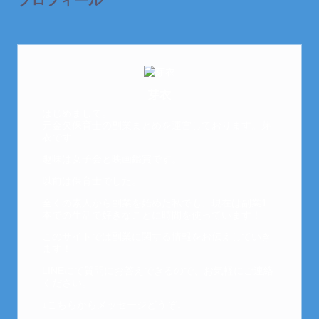
プロフィール
芽衣
はじめまして。
元金欠保育士の副業まとめを運営しております。芽
衣です。
趣味は女子会と映画鑑賞です。
以前は保育士でした。
全くの素人から副業を始めた私でも、現在は副業1
本での生活で好きなことに時間を使っています！
このサイトでは副業に関する情報をお伝えしていき
ます！
LINEにて質問にお答えできるので、お気軽にご連絡
ください。
↓こちらからメッセージどうぞ↓