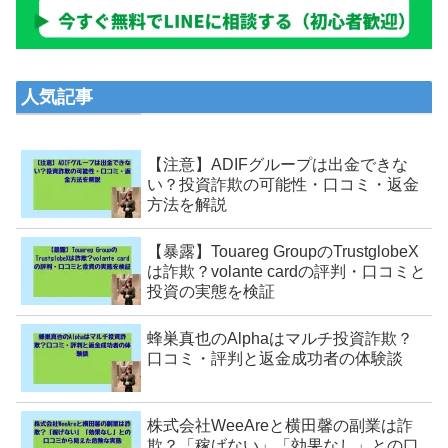
人気記事
【注意】ADIFグループは出金できな
い？投資詐欺の可能性・口コミ・返金
方法を解説
【暴露】Touareg GroupのTrustglobeX
は詐欺？volante cardの評判・口コミと
投資の実態を検証
蜂巣真也のAlphaはマルチ投資詐欺？
口コミ・評判と返金成功者の体験談
株式会社WeeAreと横田馨の副業は詐
欺？「稼げない」「効果なし」との口