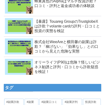
蜂巣真也のAlphaはマルチ投資詐欺？
口コミ・評判と返金成功者の体験談
【暴露】Touareg GroupのTrustglobeX
は詐欺？volante cardの評判・口コミと
投資の実態を検証
株式会社WeeAreと横田馨の副業は詐
欺？「稼げない」「効果なし」との口
コミから見えた危険な実態
オリーライフ(P90)は危険？怪しいビジ
ネス勧誘と評判・口コミから詐欺疑惑
を検証！
タグ
#副業詐欺
#副業
#副業口コミ
#副業評判
投資詐欺