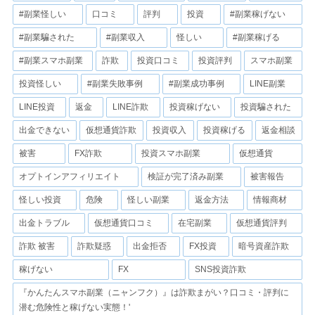
#副業怪しい
口コミ
評判
投資
#副業稼げない
#副業騙された
#副業収入
怪しい
#副業稼げる
#副業スマホ副業
詐欺
投資口コミ
投資評判
スマホ副業
投資怪しい
#副業失敗事例
#副業成功事例
LINE副業
LINE投資
返金
LINE詐欺
投資稼げない
投資騙された
出金できない
仮想通貨詐欺
投資収入
投資稼げる
返金相談
被害
FX詐欺
投資スマホ副業
仮想通貨
オプトインアフィリエイト
検証が完了済み副業
被害報告
怪しい投資
危険
怪しい副業
返金方法
情報商材
出金トラブル
仮想通貨口コミ
在宅副業
仮想通貨評判
詐欺 被害
詐欺疑惑
出金拒否
FX投資
暗号資産詐欺
稼げない
FX
SNS投資詐欺
『かんたんスマホ副業（ニャンフク）』は詐欺まがい？口コミ・評判に
潜む危険性と稼げない実態！'