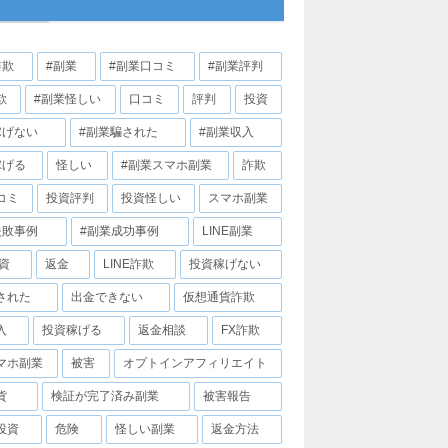
詐欺
#副業
#副業口コミ
#副業評判
欺
#副業怪しい
口コミ
評判
投資
稼げない
#副業騙された
#副業収入
稼げる
怪しい
#副業スマホ副業
詐欺
コミ
投資評判
投資怪しい
スマホ副業
失敗事例
#副業成功事例
LINE副業
投資
返金
LINE詐欺
投資稼げない
された
出金できない
仮想通貨詐欺
入
投資稼げる
返金相談
FX詐欺
マホ副業
被害
オプトインアフィリエイト
貨
検証が完了済み副業
被害報告
投資
危険
怪しい副業
返金方法