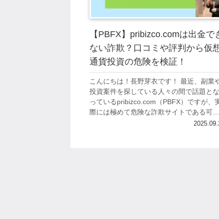
【PBFX】pribizco.comは出金で
ない詐欺？口コミや評判から仮
通貨投資の危険を検証！
こんにちは！長野芽衣です！ 最近、副業
投資案件を探している人々の間で話題と
っているpribizco.com（PBFX）ですが、
際には極めて危険な詐欺サイトである可
性が高いことが判明しています。 多くの
2025.09.
害者が出金トラブルに見舞わ...