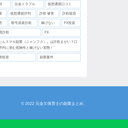
材
出金トラブル
仮想通貨口コミ
業
仮想通貨評判
詐欺 被害
詐欺疑惑
否
暗号資産詐欺
稼げない
FX投資
投資詐欺
FX
たんスマホ副業（ニャンフク）』は詐欺まがい？口
評判に潜む危険性と稼げない実態！'
貨投資
副業案件
© 2022 元金欠保育士の副業まとめ.