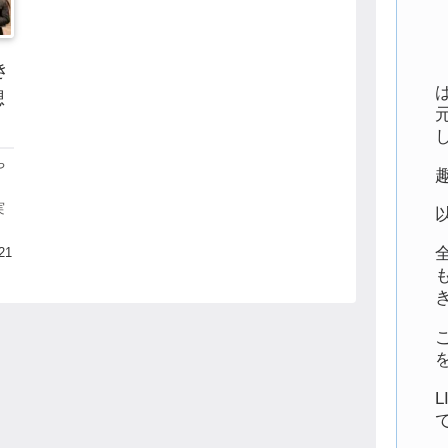
き
想
や
な
実
能
被
21