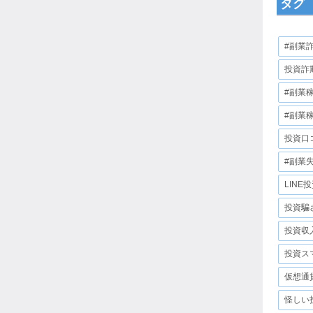
タグ
#副業
投資詐
#副業
#副業
投資口
#副業
LINE
投資騙
投資収
投資ス
仮想通
怪しい