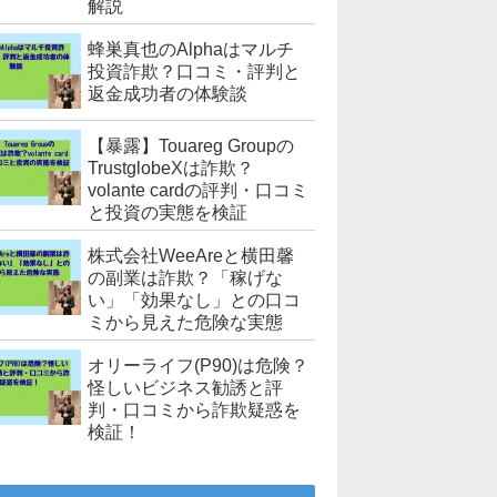
解説
蜂巣真也のAlphaはマルチ
投資詐欺？口コミ・評判と
返金成功者の体験談
【暴露】Touareg Groupの
TrustglobeXは詐欺？
volante cardの評判・口コミ
と投資の実態を検証
株式会社WeeAreと横田馨
の副業は詐欺？「稼げな
い」「効果なし」との口コ
ミから見えた危険な実態
オリーライフ(P90)は危険？
怪しいビジネス勧誘と評
判・口コミから詐欺疑惑を
検証！