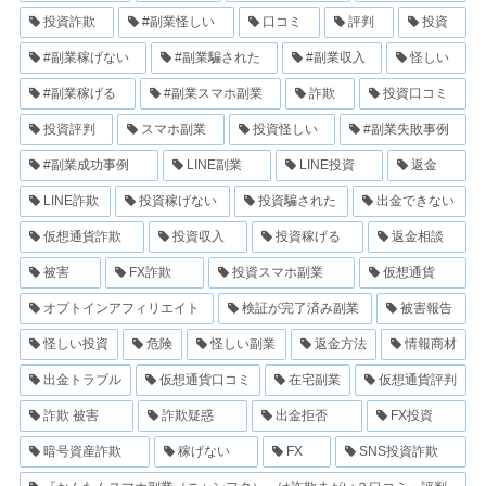
投資詐欺
#副業怪しい
口コミ
評判
投資
#副業稼げない
#副業騙された
#副業収入
怪しい
#副業稼げる
#副業スマホ副業
詐欺
投資口コミ
投資評判
スマホ副業
投資怪しい
#副業失敗事例
#副業成功事例
LINE副業
LINE投資
返金
LINE詐欺
投資稼げない
投資騙された
出金できない
仮想通貨詐欺
投資収入
投資稼げる
返金相談
被害
FX詐欺
投資スマホ副業
仮想通貨
オプトインアフィリエイト
検証が完了済み副業
被害報告
怪しい投資
危険
怪しい副業
返金方法
情報商材
出金トラブル
仮想通貨口コミ
在宅副業
仮想通貨評判
詐欺 被害
詐欺疑惑
出金拒否
FX投資
暗号資産詐欺
稼げない
FX
SNS投資詐欺