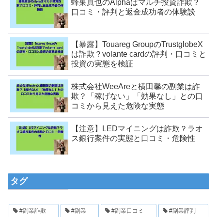
蜂巣真也のAlphaはマルチ投資詐欺？
口コミ・評判と返金成功者の体験談
【暴露】Touareg GroupのTrustglobeX
は詐欺？volante cardの評判・口コミと
投資の実態を検証
株式会社WeeAreと横田馨の副業は詐
欺？「稼げない」「効果なし」との口
コミから見えた危険な実態
【注意】LEDマイニングは詐欺？ラオ
ス銀行案件の実態と口コミ・危険性
タグ
#副業詐欺
#副業
#副業口コミ
#副業評判