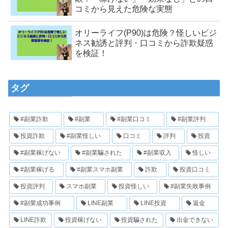
コミから見えた危険な実態
オリーライフ(P90)は危険？怪しいビジ
ネス勧誘と評判・口コミから詐欺疑惑
を検証！
タグ
#副業詐欺
#副業
#副業口コミ
#副業評判
投資詐欺
#副業怪しい
口コミ
評判
投資
#副業稼げない
#副業騙された
#副業収入
怪しい
#副業稼げる
#副業スマホ副業
詐欺
投資口コミ
投資評判
スマホ副業
投資怪しい
#副業失敗事例
#副業成功事例
LINE副業
LINE投資
返金
LINE詐欺
投資稼げない
投資騙された
出金できない