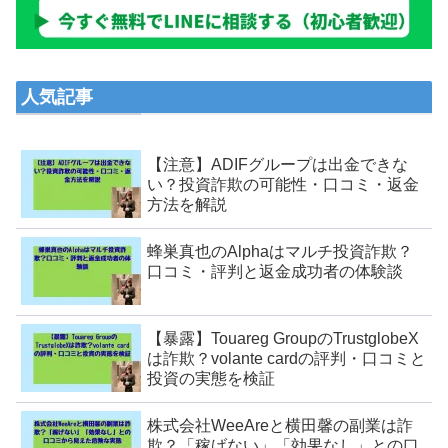
人気記事
【注意】ADIFグループは出金できな
い？投資詐欺の可能性・口コミ・返金
方法を解説
蜂巣真也のAlphaはマルチ投資詐欺？
口コミ・評判と返金成功者の体験談
【暴露】Touareg GroupのTrustglobeX
は詐欺？volante cardの評判・口コミと
投資の実態を検証
株式会社WeeAreと横田馨の副業は詐
欺？「稼げない」「効果なし」との口