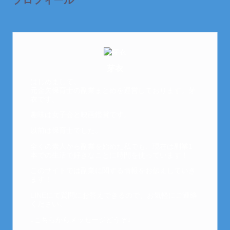
プロフィール
芽衣
はじめまして。
元金欠保育士の副業まとめを運営しております。芽
衣です。
趣味は女子会と映画鑑賞です。
以前は保育士でした。
全くの素人から副業を始めた私でも、現在は副業1
本での生活で好きなことに時間を使っています！
このサイトでは副業に関する情報をお伝えしていき
ます！
LINEにて質問にお答えできるので、お気軽にご連絡
ください。
↓こちらからメッセージどうぞ↓