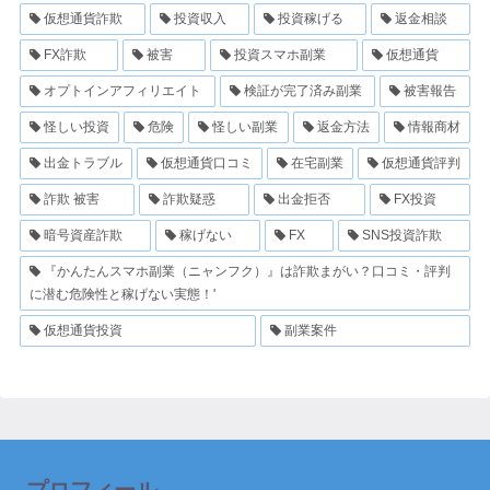
仮想通貨詐欺
投資収入
投資稼げる
返金相談
FX詐欺
被害
投資スマホ副業
仮想通貨
オプトインアフィリエイト
検証が完了済み副業
被害報告
怪しい投資
危険
怪しい副業
返金方法
情報商材
出金トラブル
仮想通貨口コミ
在宅副業
仮想通貨評判
詐欺 被害
詐欺疑惑
出金拒否
FX投資
暗号資産詐欺
稼げない
FX
SNS投資詐欺
『かんたんスマホ副業（ニャンフク）』は詐欺まがい？口コミ・評判
に潜む危険性と稼げない実態！'
仮想通貨投資
副業案件