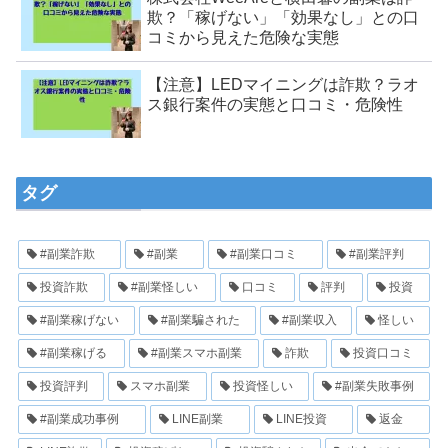
欺？「稼げない」「効果なし」との口
コミから見えた危険な実態
【注意】LEDマイニングは詐欺？ラオ
ス銀行案件の実態と口コミ・危険性
タグ
#副業詐欺
#副業
#副業口コミ
#副業評判
投資詐欺
#副業怪しい
口コミ
評判
投資
#副業稼げない
#副業騙された
#副業収入
怪しい
#副業稼げる
#副業スマホ副業
詐欺
投資口コミ
投資評判
スマホ副業
投資怪しい
#副業失敗事例
#副業成功事例
LINE副業
LINE投資
返金