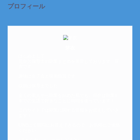
プロフィール
芽衣
はじめまして。
元金欠保育士の副業まとめを運営しております。芽
衣です。
趣味は女子会と映画鑑賞です。
以前は保育士でした。
全くの素人から副業を始めた私でも、現在は副業1
本での生活で好きなことに時間を使っています！
このサイトでは副業に関する情報をお伝えしていき
ます！
LINEにて質問にお答えできるので、お気軽にご連絡
ください。