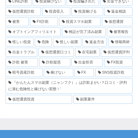
LINE詐欺
投資稼げない
投資騙された
出金できない
仮想通貨詐欺
投資収入
投資稼げる
返金相談
被害
FX詐欺
投資スマホ副業
仮想通貨
オプトインアフィリエイト
検証が完了済み副業
被害報告
怪しい投資
危険
怪しい副業
返金方法
情報商材
出金トラブル
仮想通貨口コミ
在宅副業
仮想通貨評判
詐欺 被害
詐欺疑惑
出金拒否
FX投資
暗号資産詐欺
稼げない
FX
SNS投資詐欺
『かんたんスマホ副業（ニャンフク）』は詐欺まがい？口コミ・評判
に潜む危険性と稼げない実態！'
仮想通貨投資
副業案件