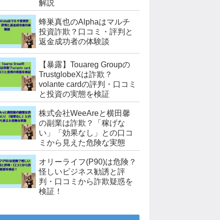
解説
蜂巣真也のAlphaはマルチ
投資詐欺？口コミ・評判と
返金成功者の体験談
【暴露】Touareg Groupの
TrustglobeXは詐欺？
volante cardの評判・口コミ
と投資の実態を検証
株式会社WeeAreと横田馨
の副業は詐欺？「稼げな
い」「効果なし」との口コ
ミから見えた危険な実態
オリーライフ(P90)は危険？
怪しいビジネス勧誘と評
判・口コミから詐欺疑惑を
検証！