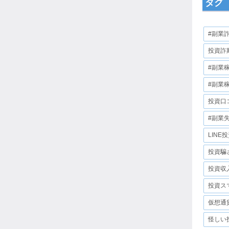
タグ
#副業
投資詐
#副業
#副業
投資口
#副業
LINE
投資騙
投資収
投資ス
仮想通
怪しい