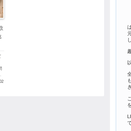
欺
危
て
問
ら
い
02