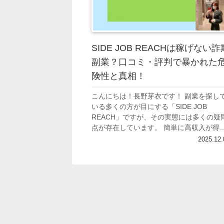
SIDE JOB REACHは稼げない詐
副業？口コミ・評判で暴かれた
険性と真相！
こんにちは！長野芽衣です！ 副業を探し
いる多くの方が目にする「SIDE JOB
REACH」ですが、その実態には多くの疑
点が存在しています。 簡単に高収入が得
れるという魅力的な謳い文句で集客して
2025.12.
ますが、実際に参加した人々からは否...