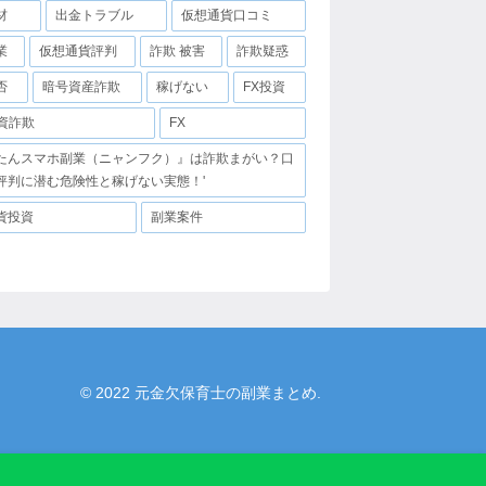
材
出金トラブル
仮想通貨口コミ
業
仮想通貨評判
詐欺 被害
詐欺疑惑
否
暗号資産詐欺
稼げない
FX投資
投資詐欺
FX
たんスマホ副業（ニャンフク）』は詐欺まがい？口
評判に潜む危険性と稼げない実態！'
貨投資
副業案件
© 2022 元金欠保育士の副業まとめ.