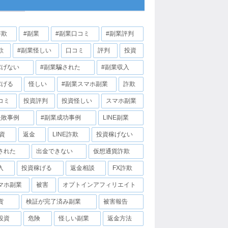
詐欺
#副業
#副業口コミ
#副業評判
欺
#副業怪しい
口コミ
評判
投資
稼げない
#副業騙された
#副業収入
稼げる
怪しい
#副業スマホ副業
詐欺
コミ
投資評判
投資怪しい
スマホ副業
失敗事例
#副業成功事例
LINE副業
投資
返金
LINE詐欺
投資稼げない
された
出金できない
仮想通貨詐欺
入
投資稼げる
返金相談
FX詐欺
マホ副業
被害
オプトインアフィリエイト
貨
検証が完了済み副業
被害報告
投資
危険
怪しい副業
返金方法