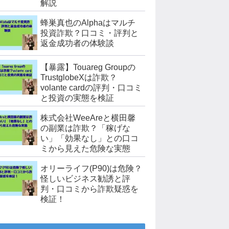
解説
蜂巣真也のAlphaはマルチ
投資詐欺？口コミ・評判と
返金成功者の体験談
【暴露】Touareg Groupの
TrustglobeXは詐欺？
volante cardの評判・口コミ
と投資の実態を検証
株式会社WeeAreと横田馨
の副業は詐欺？「稼げな
い」「効果なし」との口コ
ミから見えた危険な実態
オリーライフ(P90)は危険？
怪しいビジネス勧誘と評
判・口コミから詐欺疑惑を
検証！