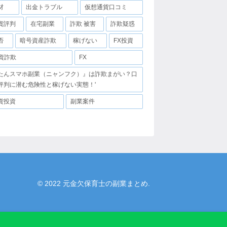
材
出金トラブル
仮想通貨口コミ
貨評判
在宅副業
詐欺 被害
詐欺疑惑
否
暗号資産詐欺
稼げない
FX投資
投資詐欺
FX
たんスマホ副業（ニャンフク）』は詐欺まがい？口
評判に潜む危険性と稼げない実態！'
貨投資
副業案件
© 2022 元金欠保育士の副業まとめ.