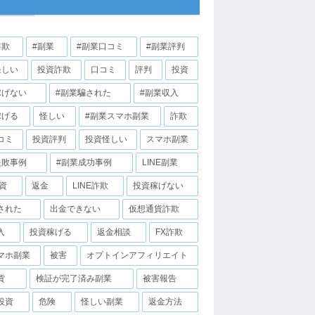
詐欺
#副業
#副業口コミ
#副業評判
怪しい
投資詐欺
口コミ
評判
投資
稼げない
#副業騙された
#副業収入
稼げる
怪しい
#副業スマホ副業
詐欺
コミ
投資評判
投資怪しい
スマホ副業
失敗事例
#副業成功事例
LINE副業
投資
返金
LINE詐欺
投資稼げない
された
出金できない
仮想通貨詐欺
入
投資稼げる
返金相談
FX詐欺
マホ副業
被害
オプトインアフィリエイト
貨
検証が完了済み副業
被害報告
投資
危険
怪しい副業
返金方法