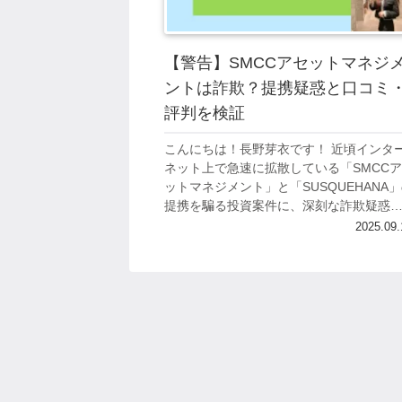
【警告】SMCCアセットマネジ
ントは詐欺？提携疑惑と口コミ
評判を検証
こんにちは！長野芽衣です！ 近頃インタ
ネット上で急速に拡散している「SMCC
ットマネジメント」と「SUSQUEHANA
提携を騙る投資案件に、深刻な詐欺疑惑
浮上しています。 この手口は実在する企
2025.09.
名を悪用して投資家の信頼を獲得...