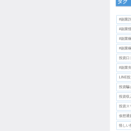
タグ
#副業
#副業
#副業
#副業
投資口
#副業
LINE
投資騙
投資収
投資ス
仮想通
怪しい