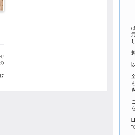
メ
・
ー
アセ
」の
が
業
17