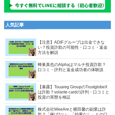
人気記事
【注意】ADIFグループは出金できな
い？投資詐欺の可能性・口コミ・返金
方法を解説
蜂巣真也のAlphaはマルチ投資詐欺？
口コミ・評判と返金成功者の体験談
【暴露】Touareg GroupのTrustglobeX
は詐欺？volante cardの評判・口コミと
投資の実態を検証
株式会社WeeAreと横田馨の副業は詐
欺？「稼げない」「効果なし」との口