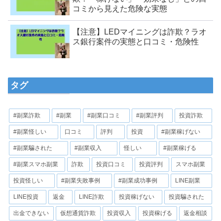
コミから見えた危険な実態
【注意】LEDマイニングは詐欺？ラオ
ス銀行案件の実態と口コミ・危険性
タグ
#副業詐欺
#副業
#副業口コミ
#副業評判
投資詐欺
#副業怪しい
口コミ
評判
投資
#副業稼げない
#副業騙された
#副業収入
怪しい
#副業稼げる
#副業スマホ副業
詐欺
投資口コミ
投資評判
スマホ副業
投資怪しい
#副業失敗事例
#副業成功事例
LINE副業
LINE投資
返金
LINE詐欺
投資稼げない
投資騙された
出金できない
仮想通貨詐欺
投資収入
投資稼げる
返金相談