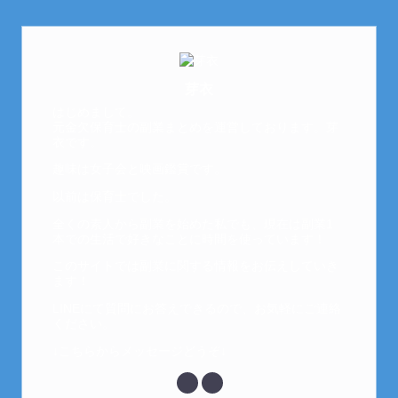
芽衣
はじめまして。
元金欠保育士の副業まとめを運営しております。芽
衣です。
趣味は女子会と映画鑑賞です。
以前は保育士でした。
全くの素人から副業を始めた私でも、現在は副業1
本での生活で好きなことに時間を使っています！
このサイトでは副業に関する情報をお伝えしていき
ます！
LINEにて質問にお答えできるので、お気軽にご連絡
ください。
↓こちらからメッセージどうぞ↓