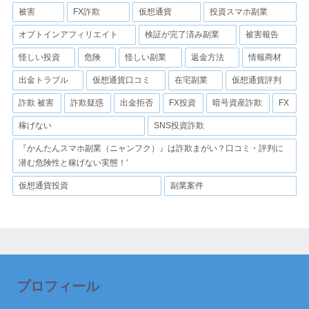
被害
FX詐欺
仮想通貨
投資スマホ副業
オプトインアフィリエイト
検証が完了済み副業
被害報告
怪しい投資
危険
怪しい副業
返金方法
情報商材
出金トラブル
仮想通貨口コミ
在宅副業
仮想通貨評判
詐欺 被害
詐欺疑惑
出金拒否
FX投資
暗号資産詐欺
FX
稼げない
SNS投資詐欺
『かんたんスマホ副業（ニャンフク）』は詐欺まがい？口コミ・評判に
潜む危険性と稼げない実態！'
仮想通貨投資
副業案件
プロフィール