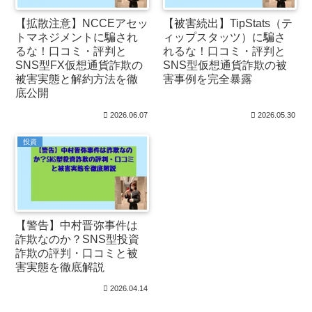
【拡散注意】NCCEアセッ
【被害続出】TipStats（テ
トマネジメントに騙され
ィップスタッツ）に騙さ
るな！口コミ・評判と
れるな！口コミ・評判と
SNS型FX仮想通貨詐欺の
SNS型仮想通貨詐欺の被
被害実態と解約方法を徹
害事例を完全暴露
底公開
2026.06.07
2026.05.30
投資
【警告】中村晋弥事件は
詐欺なのか？SNS型投資
詐欺の評判・口コミと被
害実態を徹底解説
2026.04.14