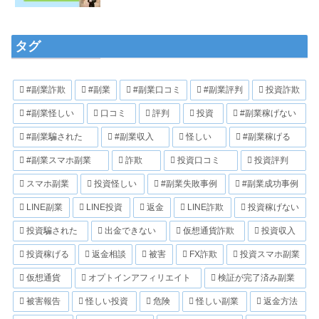
タグ
#副業詐欺
#副業
#副業口コミ
#副業評判
投資詐欺
#副業怪しい
口コミ
評判
投資
#副業稼げない
#副業騙された
#副業収入
怪しい
#副業稼げる
#副業スマホ副業
詐欺
投資口コミ
投資評判
スマホ副業
投資怪しい
#副業失敗事例
#副業成功事例
LINE副業
LINE投資
返金
LINE詐欺
投資稼げない
投資騙された
出金できない
仮想通貨詐欺
投資収入
投資稼げる
返金相談
被害
FX詐欺
投資スマホ副業
仮想通貨
オプトインアフィリエイト
検証が完了済み副業
被害報告
怪しい投資
危険
怪しい副業
返金方法