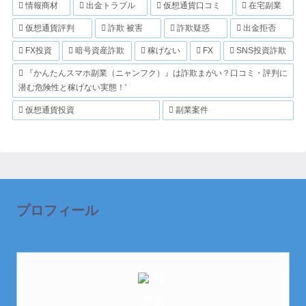
情報商材
出金トラブル
仮想通貨口コミ
在宅副業
仮想通貨評判
詐欺 被害
詐欺疑惑
出金拒否
FX投資
暗号資産詐欺
稼げない
FX
SNS投資詐欺
『かんたんスマホ副業（ニャンフク）』は詐欺まがい？口コミ・評判に
潜む危険性と稼げない実態！'
仮想通貨投資
副業案件
プロフィール
芽衣