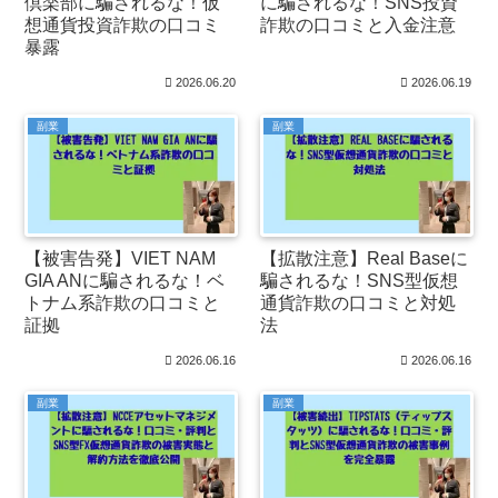
倶楽部に騙されるな！仮
に騙されるな！SNS投資
想通貨投資詐欺の口コミ
詐欺の口コミと入金注意
暴露
2026.06.20
2026.06.19
副業
副業
【被害告発】VIET NAM
【拡散注意】Real Baseに
GIA ANに騙されるな！ベ
騙されるな！SNS型仮想
トナム系詐欺の口コミと
通貨詐欺の口コミと対処
証拠
法
2026.06.16
2026.06.16
副業
副業