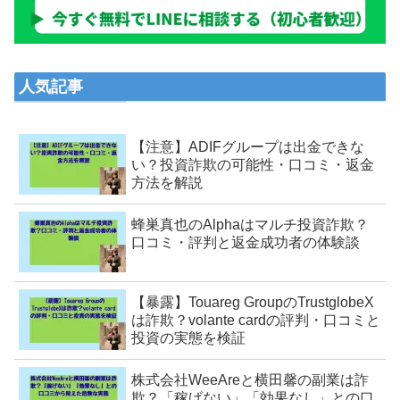
人気記事
【注意】ADIFグループは出金できな
い？投資詐欺の可能性・口コミ・返金
方法を解説
蜂巣真也のAlphaはマルチ投資詐欺？
口コミ・評判と返金成功者の体験談
【暴露】Touareg GroupのTrustglobeX
は詐欺？volante cardの評判・口コミと
投資の実態を検証
株式会社WeeAreと横田馨の副業は詐
欺？「稼げない」「効果なし」との口