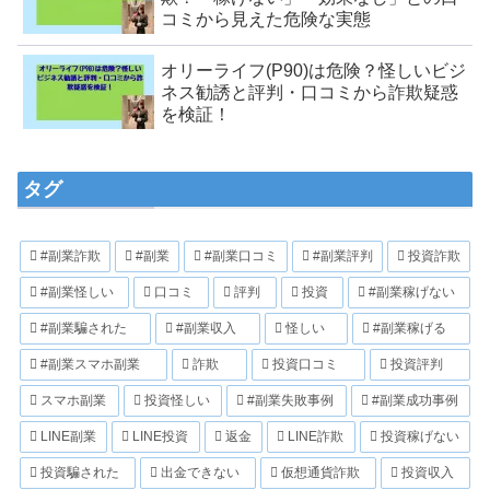
コミから見えた危険な実態
オリーライフ(P90)は危険？怪しいビジ
ネス勧誘と評判・口コミから詐欺疑惑
を検証！
タグ
#副業詐欺
#副業
#副業口コミ
#副業評判
投資詐欺
#副業怪しい
口コミ
評判
投資
#副業稼げない
#副業騙された
#副業収入
怪しい
#副業稼げる
#副業スマホ副業
詐欺
投資口コミ
投資評判
スマホ副業
投資怪しい
#副業失敗事例
#副業成功事例
LINE副業
LINE投資
返金
LINE詐欺
投資稼げない
投資騙された
出金できない
仮想通貨詐欺
投資収入