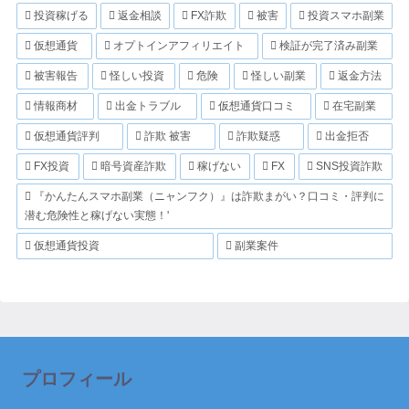
投資稼げる
返金相談
FX詐欺
被害
投資スマホ副業
仮想通貨
オプトインアフィリエイト
検証が完了済み副業
被害報告
怪しい投資
危険
怪しい副業
返金方法
情報商材
出金トラブル
仮想通貨口コミ
在宅副業
仮想通貨評判
詐欺 被害
詐欺疑惑
出金拒否
FX投資
暗号資産詐欺
稼げない
FX
SNS投資詐欺
『かんたんスマホ副業（ニャンフク）』は詐欺まがい？口コミ・評判に
潜む危険性と稼げない実態！'
仮想通貨投資
副業案件
プロフィール