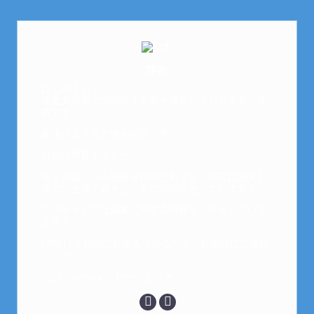
芽衣
はじめまして。
元金欠保育士の副業まとめを運営しております。芽
衣です。
趣味は女子会と映画鑑賞です。
以前は保育士でした。
全くの素人から副業を始めた私でも、現在は副業1
本での生活で好きなことに時間を使っています！
このサイトでは副業に関する情報をお伝えしていき
ます！
LINEにて質問にお答えできるので、お気軽にご連絡
ください。
↓こちらからメッセージどうぞ↓