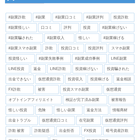
#副業詐欺
#副業
#副業口コミ
#副業評判
投資詐欺
#副業怪しい
口コミ
評判
投資
#副業稼げない
#副業騙された
#副業収入
怪しい
#副業稼げる
#副業スマホ副業
詐欺
投資口コミ
投資評判
スマホ副業
投資怪しい
#副業失敗事例
#副業成功事例
LINE副業
LINE投資
返金
LINE詐欺
投資稼げない
投資騙された
出金できない
仮想通貨詐欺
投資収入
投資稼げる
返金相談
FX詐欺
被害
投資スマホ副業
仮想通貨
オプトインアフィリエイト
検証が完了済み副業
被害報告
怪しい投資
危険
怪しい副業
返金方法
情報商材
出金トラブル
仮想通貨口コミ
在宅副業
仮想通貨評判
詐欺 被害
詐欺疑惑
出金拒否
FX投資
暗号資産詐欺