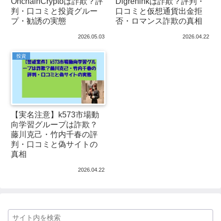
OnchainCryptoは詐欺？評
Digreninkは詐欺？評判・
判・口コミと投資グルー
口コミと仮想通貨出金拒
プ・勧誘の実態
否・ロマンス詐欺の真相
2026.05.03
2026.04.22
投資
【実名注意】k573市場動
向学習グループは詐欺？
藤川克己・竹内千春の評
判・口コミと偽サイトの
真相
2026.04.22