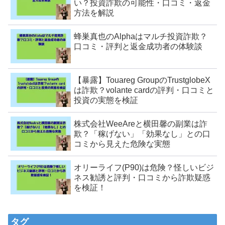
い？投資詐欺の可能性・口コミ・返金
方法を解説
蜂巣真也のAlphaはマルチ投資詐欺？
口コミ・評判と返金成功者の体験談
【暴露】Touareg GroupのTrustglobeX
は詐欺？volante cardの評判・口コミと
投資の実態を検証
株式会社WeeAreと横田馨の副業は詐
欺？「稼げない」「効果なし」との口
コミから見えた危険な実態
オリーライフ(P90)は危険？怪しいビジ
ネス勧誘と評判・口コミから詐欺疑惑
を検証！
タグ