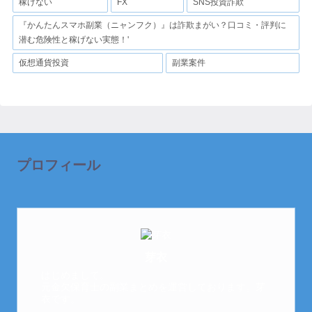
稼げない
FX
SNS投資詐欺
『かんたんスマホ副業（ニャンフク）』は詐欺まがい？口コミ・評判に
潜む危険性と稼げない実態！'
仮想通貨投資
副業案件
プロフィール
芽衣
はじめまして。
元金欠保育士の副業まとめを運営しております。芽
衣です。