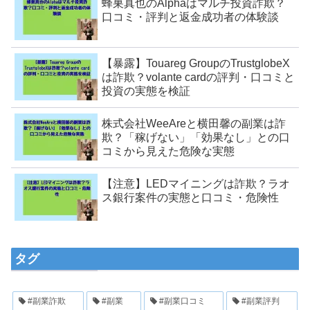
蜂巣真也のAlphaはマルチ投資詐欺？
口コミ・評判と返金成功者の体験談
【暴露】Touareg GroupのTrustglobeX
は詐欺？volante cardの評判・口コミと
投資の実態を検証
株式会社WeeAreと横田馨の副業は詐
欺？「稼げない」「効果なし」との口
コミから見えた危険な実態
【注意】LEDマイニングは詐欺？ラオ
ス銀行案件の実態と口コミ・危険性
タグ
#副業詐欺
#副業
#副業口コミ
#副業評判