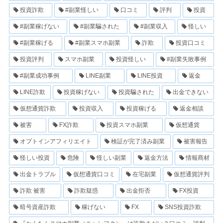
投資詐欺
#副業怪しい
口コミ
評判
投資
#副業稼げない
#副業騙された
#副業収入
怪しい
#副業稼げる
#副業スマホ副業
詐欺
投資口コミ
投資評判
スマホ副業
投資怪しい
#副業失敗事例
#副業成功事例
LINE副業
LINE投資
返金
LINE詐欺
投資稼げない
投資騙された
出金できない
仮想通貨詐欺
投資収入
投資稼げる
返金相談
被害
FX詐欺
投資スマホ副業
仮想通貨
オプトインアフィリエイト
検証が完了済み副業
被害報告
怪しい投資
危険
怪しい副業
返金方法
情報商材
出金トラブル
仮想通貨口コミ
在宅副業
仮想通貨評判
詐欺 被害
詐欺疑惑
出金拒否
FX投資
暗号資産詐欺
稼げない
FX
SNS投資詐欺