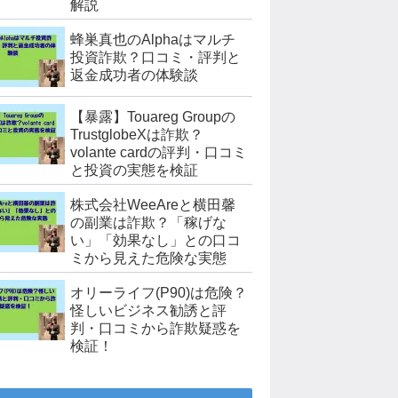
解説
蜂巣真也のAlphaはマルチ
投資詐欺？口コミ・評判と
返金成功者の体験談
【暴露】Touareg Groupの
TrustglobeXは詐欺？
volante cardの評判・口コミ
と投資の実態を検証
株式会社WeeAreと横田馨
の副業は詐欺？「稼げな
い」「効果なし」との口コ
ミから見えた危険な実態
オリーライフ(P90)は危険？
怪しいビジネス勧誘と評
判・口コミから詐欺疑惑を
検証！