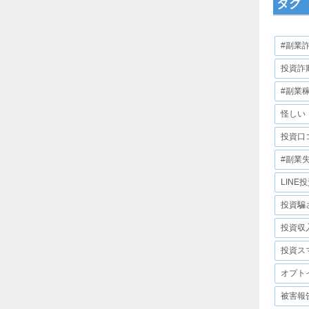
タグ
#副業
投資詐
#副業
怪しい
投資口
#副業
LINE
投資騙
投資収
投資ス
オプト
被害報