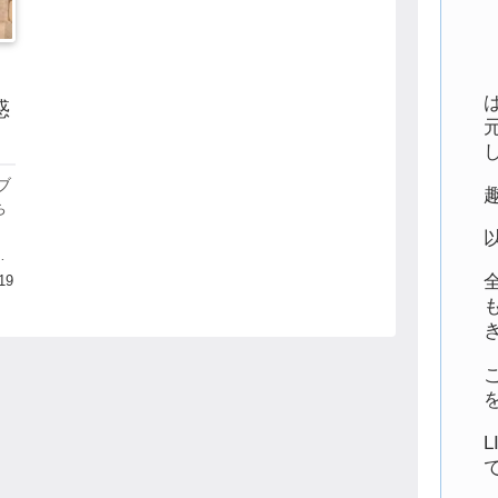
惑
ブ
ち
さ
て
19