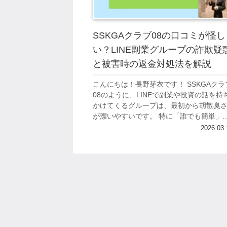
SSKGAクラブ08の口コミが怪し
い？LINE副業グループの詐欺疑
と被害時の返金対処法を解説
こんにちは！長野芽衣です！ SSKGAクラ
08のように、LINEで副業や投資の話を持
かけてくるグループは、最初から胡散臭
が漂いやすいです。 特に「誰でも簡単」
「今日から利益」「先生の指示通りで勝
2026.03.
る」など、うまい話だけが先に出てく...