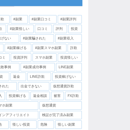
詐欺
#副業
#副業口コミ
#副業評判
欺
#副業怪しい
口コミ
評判
投資
稼げない
#副業騙された
#副業収入
#副業稼げる
#副業スマホ副業
詐欺
コミ
投資評判
スマホ副業
投資怪しい
失敗事例
#副業成功事例
LINE副業
投資
返金
LINE詐欺
投資稼げない
された
出金できない
仮想通貨詐欺
入
投資稼げる
返金相談
被害
FX詐欺
マホ副業
仮想通貨
インアフィリエイト
検証が完了済み副業
告
怪しい投資
危険
怪しい副業