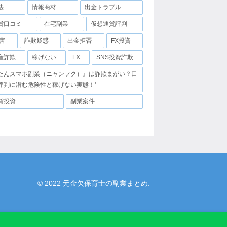
法
情報商材
出金トラブル
貨口コミ
在宅副業
仮想通貨評判
害
詐欺疑惑
出金拒否
FX投資
産詐欺
稼げない
FX
SNS投資詐欺
たんスマホ副業（ニャンフク）』は詐欺まがい？口
評判に潜む危険性と稼げない実態！'
貨投資
副業案件
© 2022 元金欠保育士の副業まとめ.