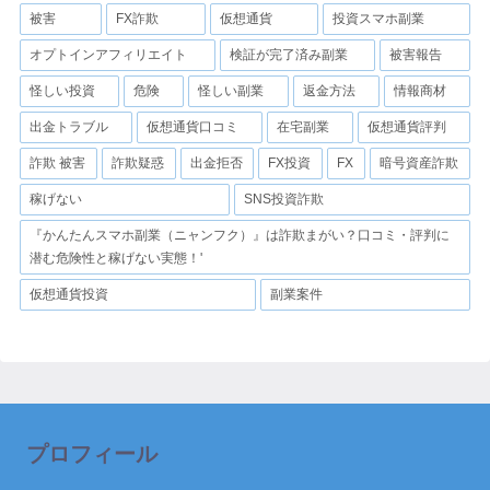
被害
FX詐欺
仮想通貨
投資スマホ副業
オプトインアフィリエイト
検証が完了済み副業
被害報告
怪しい投資
危険
怪しい副業
返金方法
情報商材
出金トラブル
仮想通貨口コミ
在宅副業
仮想通貨評判
詐欺 被害
詐欺疑惑
出金拒否
FX投資
FX
暗号資産詐欺
稼げない
SNS投資詐欺
『かんたんスマホ副業（ニャンフク）』は詐欺まがい？口コミ・評判に
潜む危険性と稼げない実態！'
仮想通貨投資
副業案件
プロフィール