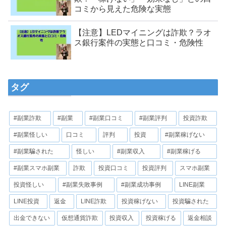
コミから見えた危険な実態
【注意】LEDマイニングは詐欺？ラオ
ス銀行案件の実態と口コミ・危険性
タグ
#副業詐欺
#副業
#副業口コミ
#副業評判
投資詐欺
#副業怪しい
口コミ
評判
投資
#副業稼げない
#副業騙された
怪しい
#副業収入
#副業稼げる
#副業スマホ副業
詐欺
投資口コミ
投資評判
スマホ副業
投資怪しい
#副業失敗事例
#副業成功事例
LINE副業
LINE投資
返金
LINE詐欺
投資稼げない
投資騙された
出金できない
仮想通貨詐欺
投資収入
投資稼げる
返金相談