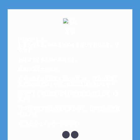
芽衣
はじめまして。
元金欠保育士の副業まとめを運営しております。芽
衣です。
趣味は女子会と映画鑑賞です。
以前は保育士でした。
全くの素人から副業を始めた私でも、現在は副業1
本での生活で好きなことに時間を使っています！
このサイトでは副業に関する情報をお伝えしていき
ます！
LINEにて質問にお答えできるので、お気軽にご連絡
ください。
↓こちらからメッセージどうぞ↓