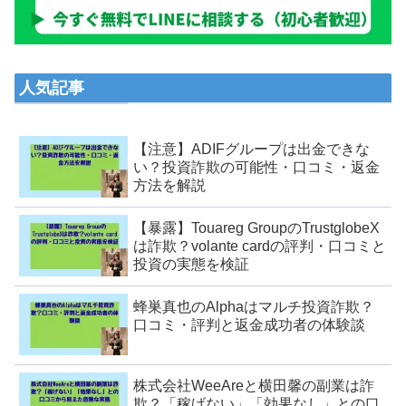
人気記事
【注意】ADIFグループは出金できな
い？投資詐欺の可能性・口コミ・返金
方法を解説
【暴露】Touareg GroupのTrustglobeX
は詐欺？volante cardの評判・口コミと
投資の実態を検証
蜂巣真也のAlphaはマルチ投資詐欺？
口コミ・評判と返金成功者の体験談
株式会社WeeAreと横田馨の副業は詐
欺？「稼げない」「効果なし」との口