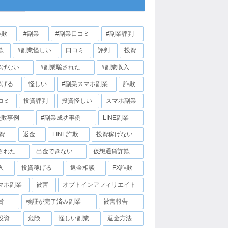
詐欺
#副業
#副業口コミ
#副業評判
欺
#副業怪しい
口コミ
評判
投資
稼げない
#副業騙された
#副業収入
稼げる
怪しい
#副業スマホ副業
詐欺
コミ
投資評判
投資怪しい
スマホ副業
失敗事例
#副業成功事例
LINE副業
投資
返金
LINE詐欺
投資稼げない
された
出金できない
仮想通貨詐欺
入
投資稼げる
返金相談
FX詐欺
マホ副業
被害
オプトインアフィリエイト
貨
検証が完了済み副業
被害報告
投資
危険
怪しい副業
返金方法