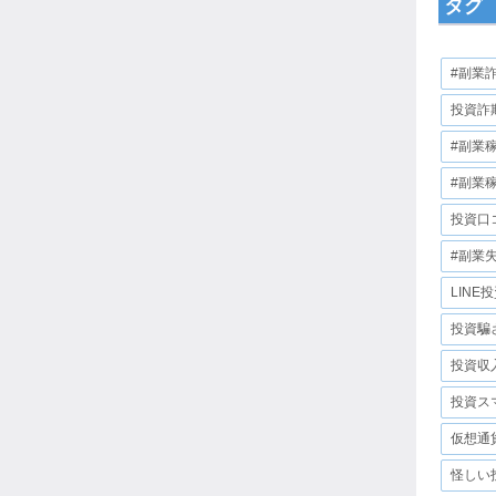
タグ
#副業
投資詐
#副業
#副業
投資口
#副業
LINE
投資騙
投資収
投資ス
仮想通
怪しい