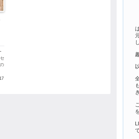
メ
・
ー
アセ
」の
が
業
17