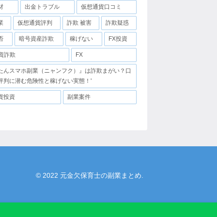
材
出金トラブル
仮想通貨口コミ
業
仮想通貨評判
詐欺 被害
詐欺疑惑
否
暗号資産詐欺
稼げない
FX投資
投資詐欺
FX
たんスマホ副業（ニャンフク）』は詐欺まがい？口
評判に潜む危険性と稼げない実態！'
貨投資
副業案件
© 2022 元金欠保育士の副業まとめ.