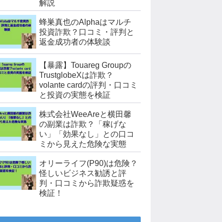
解説
蜂巣真也のAlphaはマルチ
投資詐欺？口コミ・評判と
返金成功者の体験談
【暴露】Touareg Groupの
TrustglobeXは詐欺？
volante cardの評判・口コミ
と投資の実態を検証
株式会社WeeAreと横田馨
の副業は詐欺？「稼げな
い」「効果なし」との口コ
ミから見えた危険な実態
オリーライフ(P90)は危険？
怪しいビジネス勧誘と評
判・口コミから詐欺疑惑を
検証！