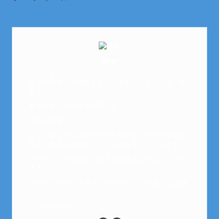
芽衣
はじめまして。
元金欠保育士の副業まとめを運営しております。芽
衣です。
趣味は女子会と映画鑑賞です。
以前は保育士でした。
全くの素人から副業を始めた私でも、現在は副業1
本での生活で好きなことに時間を使っています！
このサイトでは副業に関する情報をお伝えしていき
ます！
LINEにて質問にお答えできるので、お気軽にご連絡
ください。
↓こちらからメッセージどうぞ↓