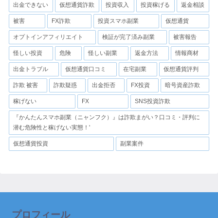
出金できない
仮想通貨詐欺
投資収入
投資稼げる
返金相談
被害
FX詐欺
投資スマホ副業
仮想通貨
オプトインアフィリエイト
検証が完了済み副業
被害報告
怪しい投資
危険
怪しい副業
返金方法
情報商材
出金トラブル
仮想通貨口コミ
在宅副業
仮想通貨評判
詐欺 被害
詐欺疑惑
出金拒否
FX投資
暗号資産詐欺
稼げない
FX
SNS投資詐欺
『かんたんスマホ副業（ニャンフク）』は詐欺まがい？口コミ・評判に
潜む危険性と稼げない実態！'
仮想通貨投資
副業案件
プロフィール