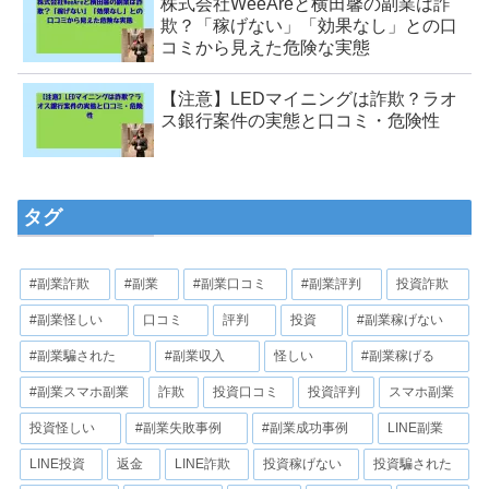
株式会社WeeAreと横田馨の副業は詐
欺？「稼げない」「効果なし」との口
コミから見えた危険な実態
【注意】LEDマイニングは詐欺？ラオ
ス銀行案件の実態と口コミ・危険性
タグ
#副業詐欺
#副業
#副業口コミ
#副業評判
投資詐欺
#副業怪しい
口コミ
評判
投資
#副業稼げない
#副業騙された
#副業収入
怪しい
#副業稼げる
#副業スマホ副業
詐欺
投資口コミ
投資評判
スマホ副業
投資怪しい
#副業失敗事例
#副業成功事例
LINE副業
LINE投資
返金
LINE詐欺
投資稼げない
投資騙された