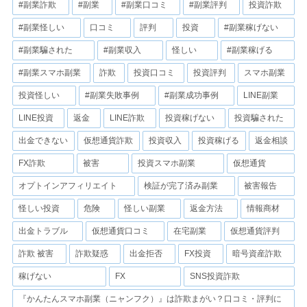
#副業詐欺
#副業
#副業口コミ
#副業評判
投資詐欺
#副業怪しい
口コミ
評判
投資
#副業稼げない
#副業騙された
#副業収入
怪しい
#副業稼げる
#副業スマホ副業
詐欺
投資口コミ
投資評判
スマホ副業
投資怪しい
#副業失敗事例
#副業成功事例
LINE副業
LINE投資
返金
LINE詐欺
投資稼げない
投資騙された
出金できない
仮想通貨詐欺
投資収入
投資稼げる
返金相談
FX詐欺
被害
投資スマホ副業
仮想通貨
オプトインアフィリエイト
検証が完了済み副業
被害報告
怪しい投資
危険
怪しい副業
返金方法
情報商材
出金トラブル
仮想通貨口コミ
在宅副業
仮想通貨評判
詐欺 被害
詐欺疑惑
出金拒否
FX投資
暗号資産詐欺
稼げない
FX
SNS投資詐欺
『かんたんスマホ副業（ニャンフク）』は詐欺まがい？口コミ・評判に