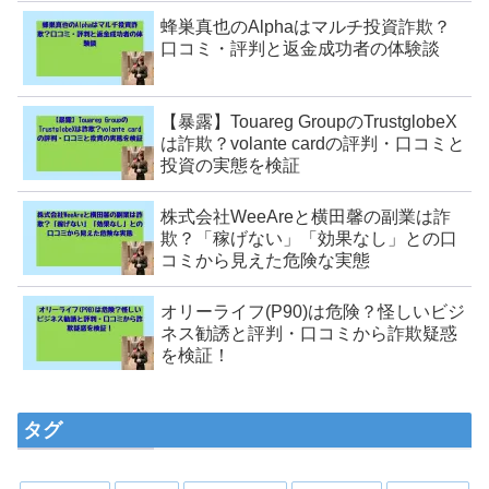
蜂巣真也のAlphaはマルチ投資詐欺？
口コミ・評判と返金成功者の体験談
【暴露】Touareg GroupのTrustglobeX
は詐欺？volante cardの評判・口コミと
投資の実態を検証
株式会社WeeAreと横田馨の副業は詐
欺？「稼げない」「効果なし」との口
コミから見えた危険な実態
オリーライフ(P90)は危険？怪しいビジ
ネス勧誘と評判・口コミから詐欺疑惑
を検証！
タグ