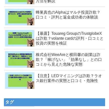
方法を解説
蜂巣真也のAlphaはマルチ投資詐欺？
口コミ・評判と返金成功者の体験談
【暴露】Touareg GroupのTrustglobeX
は詐欺？volante cardの評判・口コミと
投資の実態を検証
株式会社WeeAreと横田馨の副業は詐
欺？「稼げない」「効果なし」との口
コミから見えた危険な実態
【注意】LEDマイニングは詐欺？ラオ
ス銀行案件の実態と口コミ・危険性
タグ