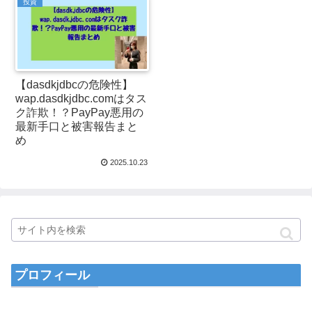
投資
【dasdkjdbcの危険性】
wap.dasdkjdbc.comはタス
ク詐欺！？PayPay悪用の
最新手口と被害報告まと
め
2025.10.23
プロフィール