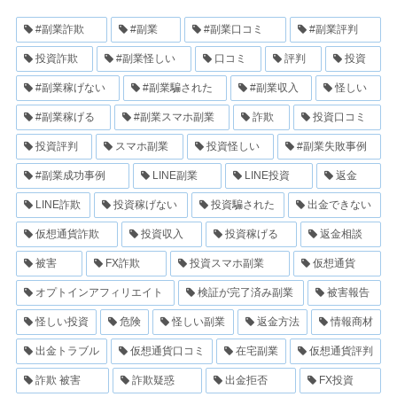
#副業詐欺
#副業
#副業口コミ
#副業評判
投資詐欺
#副業怪しい
口コミ
評判
投資
#副業稼げない
#副業騙された
#副業収入
怪しい
#副業稼げる
#副業スマホ副業
詐欺
投資口コミ
投資評判
スマホ副業
投資怪しい
#副業失敗事例
#副業成功事例
LINE副業
LINE投資
返金
LINE詐欺
投資稼げない
投資騙された
出金できない
仮想通貨詐欺
投資収入
投資稼げる
返金相談
被害
FX詐欺
投資スマホ副業
仮想通貨
オプトインアフィリエイト
検証が完了済み副業
被害報告
怪しい投資
危険
怪しい副業
返金方法
情報商材
出金トラブル
仮想通貨口コミ
在宅副業
仮想通貨評判
詐欺 被害
詐欺疑惑
出金拒否
FX投資