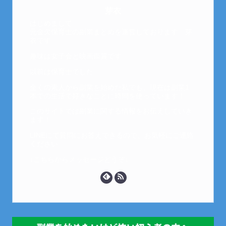
芽衣
はじめまして。
元金欠保育士の副業まとめを運営しております。芽
衣です。
趣味は女子会と映画鑑賞です。
以前は保育士でした。
全くの素人から副業を始めた私でも、現在は副業1
本での生活で好きなことに時間を使っています！
このサイトでは副業に関する情報をお伝えしていき
ます！
LINEにて質問にお答えできるので、お気軽にご連絡
ください。
↓こちらからメッセージどうぞ↓