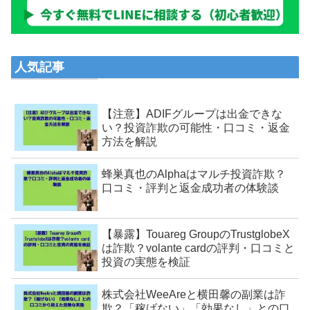
人気記事
【注意】ADIFグループは出金できな
い？投資詐欺の可能性・口コミ・返金
方法を解説
蜂巣真也のAlphaはマルチ投資詐欺？
口コミ・評判と返金成功者の体験談
【暴露】Touareg GroupのTrustglobeX
は詐欺？volante cardの評判・口コミと
投資の実態を検証
株式会社WeeAreと横田馨の副業は詐
欺？「稼げない」「効果なし」との口