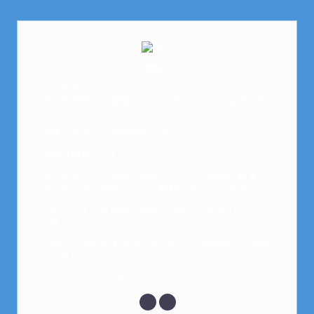
芽衣
はじめまして。
元金欠保育士の副業まとめを運営しております。芽
衣です。
趣味は女子会と映画鑑賞です。
以前は保育士でした。
全くの素人から副業を始めた私でも、現在は副業1
本での生活で好きなことに時間を使っています！
このサイトでは副業に関する情報をお伝えしていき
ます！
LINEにて質問にお答えできるので、お気軽にご連絡
ください。
↓こちらからメッセージどうぞ↓