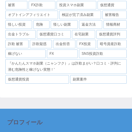
被害
FX詐欺
投資スマホ副業
仮想通貨
オプトインアフィリエイト
検証が完了済み副業
被害報告
怪しい投資
危険
怪しい副業
返金方法
情報商材
出金トラブル
仮想通貨口コミ
在宅副業
仮想通貨評判
詐欺 被害
詐欺疑惑
出金拒否
FX投資
暗号資産詐欺
稼げない
FX
SNS投資詐欺
『かんたんスマホ副業（ニャンフク）』は詐欺まがい？口コミ・評判に
潜む危険性と稼げない実態！'
仮想通貨投資
副業案件
プロフィール