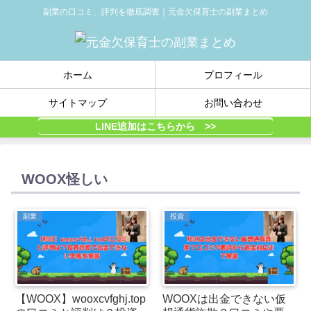
副業の口コミ、評判を徹底調査｜元金欠保育士の副業まとめ
ホーム
プロフィール
サイトマップ
お問い合わせ
LINE追加はこちらから >>
WOOX怪しい
副業
投資
【WOOX】wooxcvfghj.top
WOOXは出金できない仮