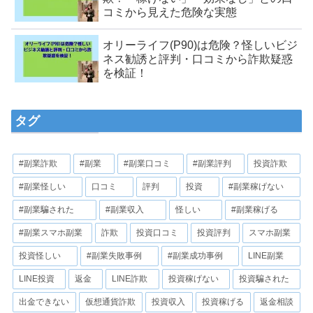
コミから見えた危険な実態
オリーライフ(P90)は危険？怪しいビジ
ネス勧誘と評判・口コミから詐欺疑惑
を検証！
タグ
#副業詐欺
#副業
#副業口コミ
#副業評判
投資詐欺
#副業怪しい
口コミ
評判
投資
#副業稼げない
#副業騙された
#副業収入
怪しい
#副業稼げる
#副業スマホ副業
詐欺
投資口コミ
投資評判
スマホ副業
投資怪しい
#副業失敗事例
#副業成功事例
LINE副業
LINE投資
返金
LINE詐欺
投資稼げない
投資騙された
出金できない
仮想通貨詐欺
投資収入
投資稼げる
返金相談