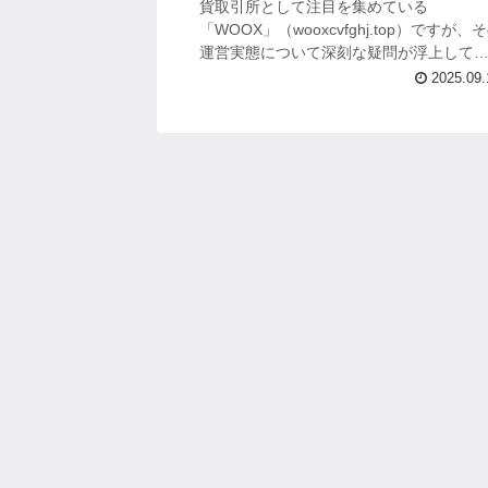
貨取引所として注目を集めている
「WOOX」（wooxcvfghj.top）ですが、
運営実態について深刻な疑問が浮上して
ます。 高収益を謳う魅力的な宣伝文句の
2025.09.
に隠された真実について、詳細な調...