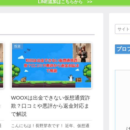
LINE追加はこちらから >>
投資
プロ
コ
WOOXは出金できない仮想通貨詐
き
欺？口コミや悪評から返金対応ま
で解説
通
こんにちは！長野芽衣です！ 近年、仮想通