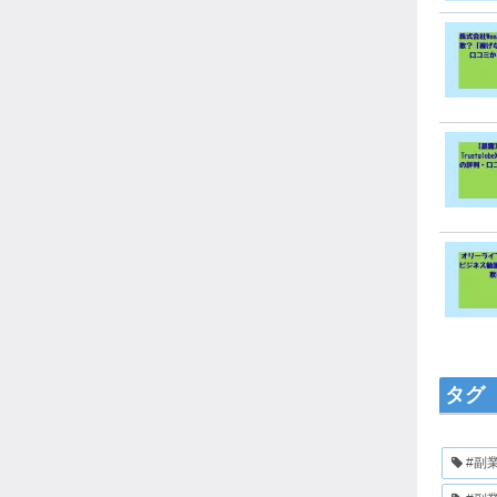
タグ
#副