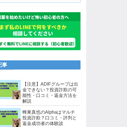
記事
【注意】ADIFグループは出
金できない？投資詐欺の可
能性・口コミ・返金方法を
解説
蜂巣真也のAlphaはマルチ
投資詐欺？口コミ・評判と
返金成功者の体験談