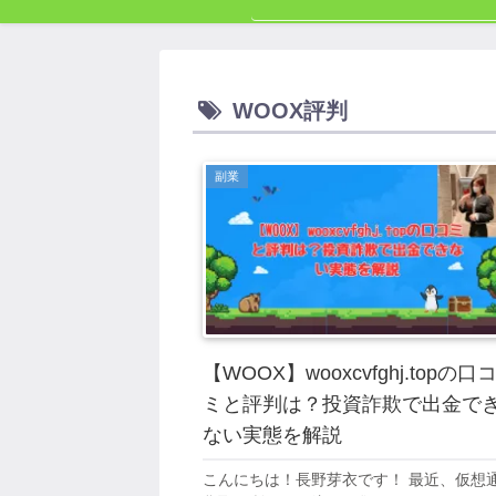
WOOX評判
副業
【WOOX】wooxcvfghj.topの口
ミと評判は？投資詐欺で出金で
ない実態を解説
こんにちは！長野芽衣です！ 最近、仮想