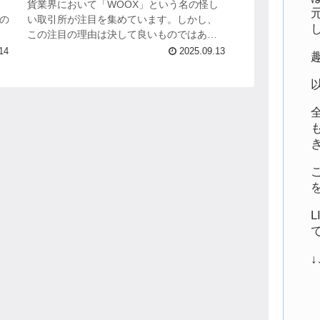
貨業界において「WOOX」という名の怪し
その
い取引所が注目を集めています。しかし、
い
この注目の理由は決して良いものではあり
裏
ません。 「出金ができない」「資金が消え
14
2025.09.13
た」という深刻な被害報告が相次いでお
り、...