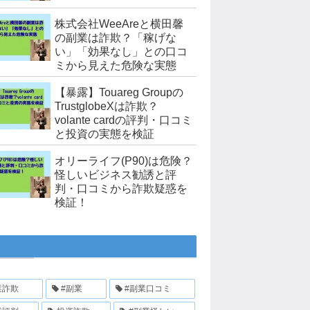
株式会社WeeAreと横田馨
の副業は詐欺？「稼げな
い」「効果なし」との口コ
ミから見えた危険な実態
【暴露】Touareg Groupの
TrustglobeXは詐欺？
volante cardの評判・口コミ
と投資の実態を検証
オリーライフ(P90)は危険？
怪しいビジネス勧誘と評
判・口コミから詐欺疑惑を
検証！
業詐欺
#副業
#副業口コミ