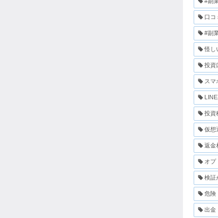
#副
口コ
#副
怪し
投資
スマ
LIN
投資
仮想
返金
オプ
検証
危険
出金