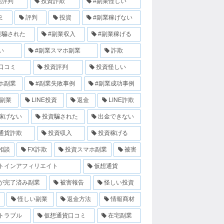
業評判
投資詐欺
#副業怪しい
ミ
評判
投資
#副業稼げない
業騙された
#副業収入
#副業稼げる
い
#副業スマホ副業
詐欺
口コミ
投資評判
投資怪しい
ホ副業
#副業失敗事例
#副業成功事例
E副業
LINE投資
返金
LINE詐欺
稼げない
投資騙された
出金できない
通貨詐欺
投資収入
投資稼げる
相談
FX詐欺
投資スマホ副業
被害
トインアフィリエイト
仮想通貨
が完了済み副業
被害報告
怪しい投資
怪しい副業
返金方法
情報商材
トラブル
仮想通貨口コミ
在宅副業