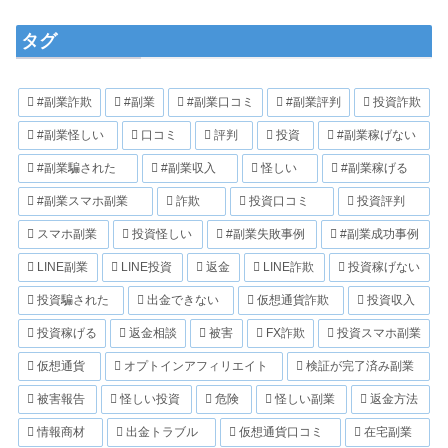
タグ
#副業詐欺
#副業
#副業口コミ
#副業評判
投資詐欺
#副業怪しい
口コミ
評判
投資
#副業稼げない
#副業騙された
#副業収入
怪しい
#副業稼げる
#副業スマホ副業
詐欺
投資口コミ
投資評判
スマホ副業
投資怪しい
#副業失敗事例
#副業成功事例
LINE副業
LINE投資
返金
LINE詐欺
投資稼げない
投資騙された
出金できない
仮想通貨詐欺
投資収入
投資稼げる
返金相談
被害
FX詐欺
投資スマホ副業
仮想通貨
オプトインアフィリエイト
検証が完了済み副業
被害報告
怪しい投資
危険
怪しい副業
返金方法
情報商材
出金トラブル
仮想通貨口コミ
在宅副業