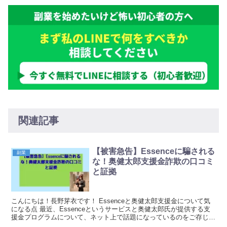
関連記事
【被害急告】Essenceに騙される
副業
な！奥健太郎支援金詐欺の口コミ
と証拠
こんにちは！長野芽衣です！ Essenceと奥健太郎支援金について気
になる点 最近、Essenceというサービスと奥健太郎氏が提供する支
援金プログラムについて、ネット上で話題になっているのをご存じで
しょうか。「簡単に支援金がもらえる」「...