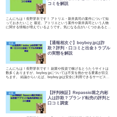
コミを解説
こんにちは！長野芽衣です！ アトリエ・新井真司の案件について知
っておきたいこと 最近、アトリエという案件や新井真司という人物
に関する情報が増えているようです。気になる点がいくつかあるとい
う声も聞かれるため、この案件について詳しく調べてみ...
【通報相次ぐ】boyboy.jpは詐
投資
欺？評判・口コミと出金トラブル
の実態を解説
こんにちは！長野芽衣です！ 副業や投資で稼げるとうたうサイトは
数多くありますが、boyboy.jpについては不安を抱かせる要素が目立
ちます。 結論からいえば、boyboy.jpは安全に利用できるサービスと
は到底言い切れず、詐欺を疑う声が...
【評判検証】Repassio堀之内彬
副業
人は詐欺？ブランド転売の評判と
口コミ調査