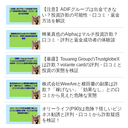
【注意】ADIFグループは出金できな
い？投資詐欺の可能性・口コミ・返金
方法を解説
蜂巣真也のAlphaはマルチ投資詐欺？
口コミ・評判と返金成功者の体験談
【暴露】Touareg GroupのTrustglobeX
は詐欺？volante cardの評判・口コミと
投資の実態を検証
株式会社WeeAreと横田馨の副業は詐
欺？「稼げない」「効果なし」との口
コミから見えた危険な実態
オリーライフ(P90)は危険？怪しいビジ
ネス勧誘と評判・口コミから詐欺疑惑
を検証！