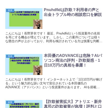
Pnuhdfidは詐欺？利用者の声と
投資
出金トラブル時の相談窓口を解説
こんにちは！長野芽衣です！ 最近、Pnuhdfidという投資案件の名前
を耳にする機会が増えています。 しかし、この案件については様々
な懸念の声が上がっており、利用を検討されている方は慎重な判断が
求められます。 ネット上では利用者からの...
本田優のADVANCEは危険？AIパ
投資
ソコン商法の評判・詐欺疑惑・1
日10万円の真相を暴露！
こんにちは！長野芽衣です！ インターネット上で「1日10万円が稼げ
る」という魅力的な謳い文句で宣伝されている本田優氏の
ADVANCE（アドバンス）という投資案件があります。 AIを搭載し
た最新パソコンを配布し、そのシステムを使えば何もせ...
【詐欺被害拡大】アトリエ・新井
副業
真司の詐欺被害が急増！評判と口