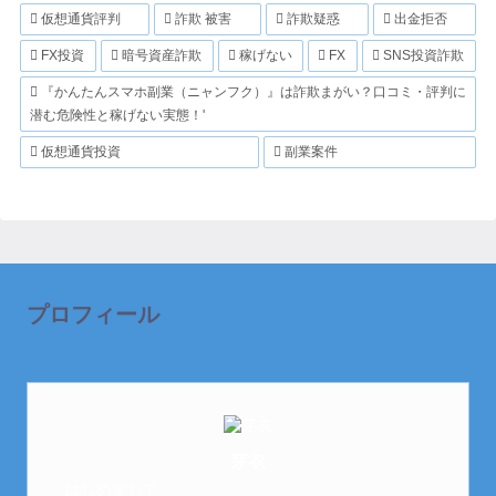
仮想通貨評判
詐欺 被害
詐欺疑惑
出金拒否
FX投資
暗号資産詐欺
稼げない
FX
SNS投資詐欺
『かんたんスマホ副業（ニャンフク）』は詐欺まがい？口コミ・評判に
潜む危険性と稼げない実態！'
仮想通貨投資
副業案件
プロフィール
芽衣
はじめまして。