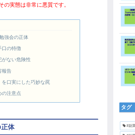
その実態は非常に悪質です。
E勉強会の正体
手口の特徴
記がない危険性
害報告
」を口実にした巧妙な罠
めの注意点
タグ
の正体
#副