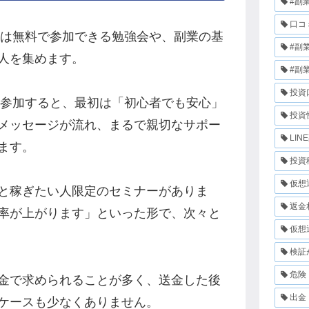
#副
口コ
初は無料で参加できる勉強会や、副業の基
#副
人を集めます。
#副
投資
に参加すると、最初は「初心者でも安心」
投資
メッセージが流れ、まるで親切なサポー
LIN
ます。
投資
仮想
と稼ぎたい人限定のセミナーがありま
返金
率が上がります」といった形で、次々と
仮想
検証
危険
金で求められることが多く、送金した後
出金
ケースも少なくありません。