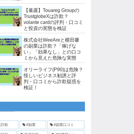
【暴露】Touareg Groupの
TrustglobeXは詐欺？
volante cardの評判・口コミ
と投資の実態を検証
株式会社WeeAreと横田馨
の副業は詐欺？「稼げな
い」「効果なし」との口コ
ミから見えた危険な実態
オリーライフ(P90)は危険？
怪しいビジネス勧誘と評
判・口コミから詐欺疑惑を
検証！
業詐欺
#副業
#副業口コミ