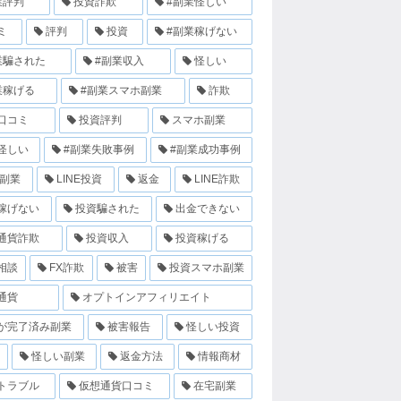
業評判
投資詐欺
#副業怪しい
ミ
評判
投資
#副業稼げない
業騙された
#副業収入
怪しい
業稼げる
#副業スマホ副業
詐欺
口コミ
投資評判
スマホ副業
怪しい
#副業失敗事例
#副業成功事例
E副業
LINE投資
返金
LINE詐欺
稼げない
投資騙された
出金できない
通貨詐欺
投資収入
投資稼げる
相談
FX詐欺
被害
投資スマホ副業
通貨
オプトインアフィリエイト
が完了済み副業
被害報告
怪しい投資
怪しい副業
返金方法
情報商材
トラブル
仮想通貨口コミ
在宅副業