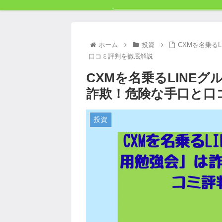
ホーム
投資
CXMを名乗る
口コミ評判を徹底解説
CXMを名乗るLINE
詐欺！危険な手口と口
投資