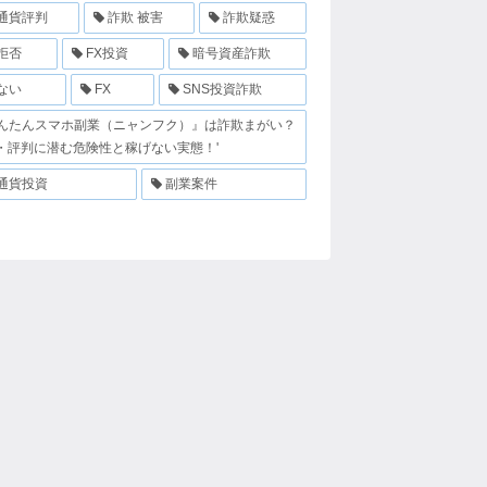
通貨評判
詐欺 被害
詐欺疑惑
拒否
FX投資
暗号資産詐欺
ない
FX
SNS投資詐欺
んたんスマホ副業（ニャンフク）』は詐欺まがい？
・評判に潜む危険性と稼げない実態！'
通貨投資
副業案件