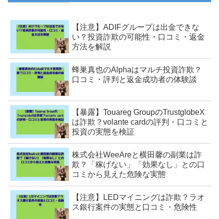
【注意】ADIFグループは出金できな
い？投資詐欺の可能性・口コミ・返金
方法を解説
蜂巣真也のAlphaはマルチ投資詐欺？
口コミ・評判と返金成功者の体験談
【暴露】Touareg GroupのTrustglobeX
は詐欺？volante cardの評判・口コミと
投資の実態を検証
株式会社WeeAreと横田馨の副業は詐
欺？「稼げない」「効果なし」との口
コミから見えた危険な実態
【注意】LEDマイニングは詐欺？ラオ
ス銀行案件の実態と口コミ・危険性