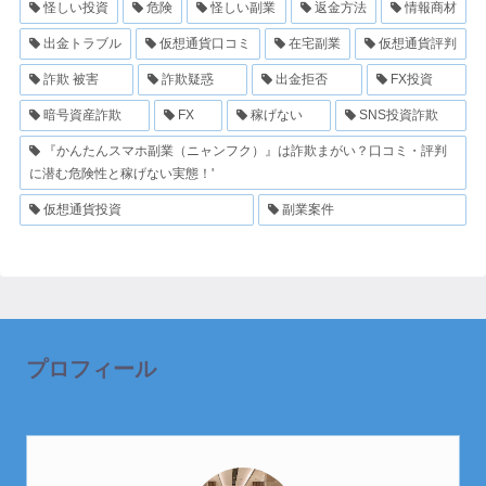
怪しい投資
危険
怪しい副業
返金方法
情報商材
出金トラブル
仮想通貨口コミ
在宅副業
仮想通貨評判
詐欺 被害
詐欺疑惑
出金拒否
FX投資
暗号資産詐欺
FX
稼げない
SNS投資詐欺
『かんたんスマホ副業（ニャンフク）』は詐欺まがい？口コミ・評判
に潜む危険性と稼げない実態！'
仮想通貨投資
副業案件
プロフィール