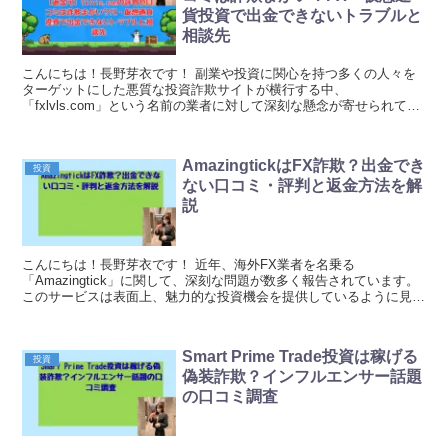
貨投資で出金できないトラブルと
相談先
こんにちは！長野芽衣です！ 副業や投資に関心を持つ多くの人々を
ターゲットにした悪質な投資詐欺サイトが横行する中、
「fxlvls.com」という名前の業者に対して深刻な懸念が寄せられてい
ます。 一見すると正規のFX・仮想通貨取引プラットフ...
AmazingtickはFX詐欺？出金でき
投資
ない口コミ・評判と返金方法を解
説
こんにちは！長野芽衣です！ 近年、海外FX業者を名乗る
「Amazingtick」に関して、深刻な問題が数多く報告されています。
このサービスは表面上、魅力的な投資機会を提供しているように見え
ますが、実際には利用者から多くの苦情や被害報告...
Smart Prime Trade投資は稼げる
投資
偽装詐欺？インフルエンサー話題
の口コミ調査