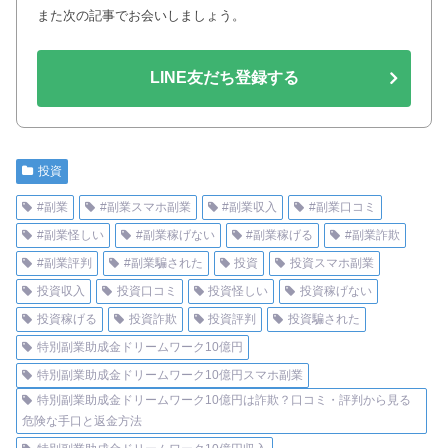
また次の記事でお会いしましょう。
LINE友だち登録する
投資
#副業
#副業スマホ副業
#副業収入
#副業口コミ
#副業怪しい
#副業稼げない
#副業稼げる
#副業詐欺
#副業評判
#副業騙された
投資
投資スマホ副業
投資収入
投資口コミ
投資怪しい
投資稼げない
投資稼げる
投資詐欺
投資評判
投資騙された
特別副業助成金ドリームワーク10億円
特別副業助成金ドリームワーク10億円スマホ副業
特別副業助成金ドリームワーク10億円は詐欺？口コミ・評判から見る
危険な手口と返金方法