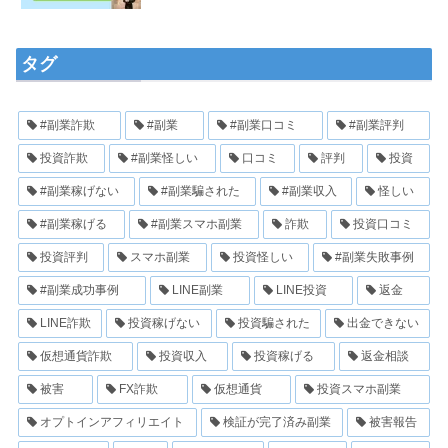
タグ
#副業詐欺
#副業
#副業口コミ
#副業評判
投資詐欺
#副業怪しい
口コミ
評判
投資
#副業稼げない
#副業騙された
#副業収入
怪しい
#副業稼げる
#副業スマホ副業
詐欺
投資口コミ
投資評判
スマホ副業
投資怪しい
#副業失敗事例
#副業成功事例
LINE副業
LINE投資
返金
LINE詐欺
投資稼げない
投資騙された
出金できない
仮想通貨詐欺
投資収入
投資稼げる
返金相談
被害
FX詐欺
仮想通貨
投資スマホ副業
オプトインアフィリエイト
検証が完了済み副業
被害報告