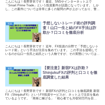
こんにちは！長野芽衣です！ 最近、SNSやインターネット上で
「Smart Prime Trade」という投資案件が話題になっています。 しか
し、この案件については非常に多くの疑問の声が上がっており、警戒
が必要な状況です。 特にインフル...
予想しないトレード術の評判調
投資
査！山口一生と結のFX手法は詐
欺か？口コミを徹底分析
こんにちは！長野芽衣です！ 近年、FX投資の分野で「予想しないト
レード術」という手法が注目を集めています。 この手法を提唱して
いるのが山口一生氏と結氏という人物ですが、その実態については多
くの疑問が投げかけられています。 一般的なFX...
【要注意】新宿FXは詐欺？
副業
ShinjukuFXの評判と口コミを徹
底調査した結果
こんにちは！長野芽衣です！ 新宿FXの評判と口コミを徹底調査 新宿
FX（ShinjukuFX）というFX投資サービスが、ネット上で注目を集め
ているようです。「簡単に稼げる」「初心者でも月収50万円を目指
せる」といった謳い文句で勧誘されて...