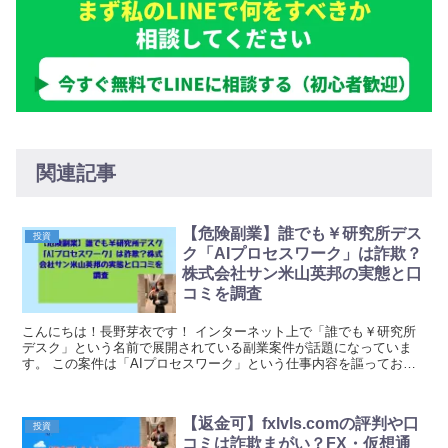
関連記事
【危険副業】誰でも￥研究所デス
投資
ク「AIプロセスワーク」は詐欺？
株式会社サン米山英邦の実態と口
コミを調査
こんにちは！長野芽衣です！ インターネット上で「誰でも￥研究所
デスク」という名前で展開されている副業案件が話題になっていま
す。 この案件は「AIプロセスワーク」という仕事内容を謳ってお
り、株式会社サンという企業と米山英邦という人物が関わ...
【返金可】fxlvls.comの評判や口
投資
コミは詐欺まがい？FX・仮想通