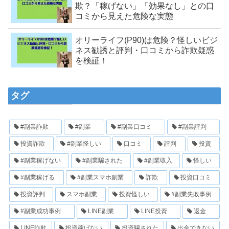
欺？「稼げない」「効果なし」との口
コミから見えた危険な実態
オリーライフ(P90)は危険？怪しいビジ
ネス勧誘と評判・口コミから詐欺疑惑
を検証！
タグ
#副業詐欺
#副業
#副業口コミ
#副業評判
投資詐欺
#副業怪しい
口コミ
評判
投資
#副業稼げない
#副業騙された
#副業収入
怪しい
#副業稼げる
#副業スマホ副業
詐欺
投資口コミ
投資評判
スマホ副業
投資怪しい
#副業失敗事例
#副業成功事例
LINE副業
LINE投資
返金
LINE詐欺
投資稼げない
投資騙された
出金できない