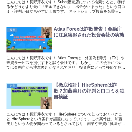
こんにちは！長野芽衣です！ Suber販売店について検索すると、稼げ
るかどうかより先に「出金できない」「出金が止まった」という口コ
ミ・評判が目立ちやすい印象です。 ネットショップ投資を名乗る案
件で、出口である出金に不満が集中するのはかな...
Atlas Forexは詐欺警告！金融庁
投資
に注意喚起された投資会社の実態
こんにちは！長野芽衣です！ Atlas Forexは、外国為替取引（FX）や
投資サービスを提供すると謳う会社です。 しかし、この会社につい
ては金融庁から注意喚起がなされており、投資家にとって極めて危険
な存在と考えられます。 近年、副業...
【徹底検証】HireSphereは詐
副業
欺？加藤美月の評判と口コミを独
自検証
こんにちは！長野芽衣です！ HireSphereについて知っておくべきこ
と HireSphereという案件が話題になっています。この案件は、加藤
美月という人物が関わっているとされており、副業や投資に興味があ
る方の間で注目を集めているよう...