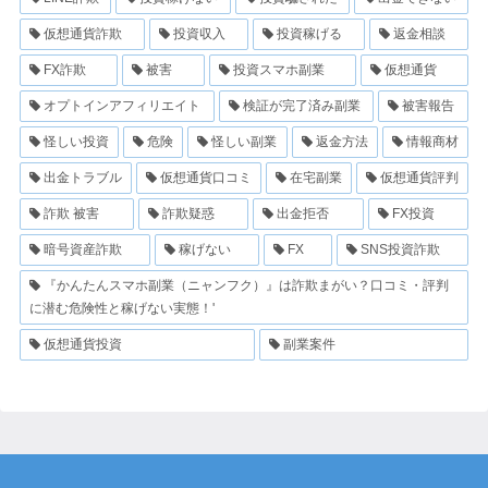
仮想通貨詐欺
投資収入
投資稼げる
返金相談
FX詐欺
被害
投資スマホ副業
仮想通貨
オプトインアフィリエイト
検証が完了済み副業
被害報告
怪しい投資
危険
怪しい副業
返金方法
情報商材
出金トラブル
仮想通貨口コミ
在宅副業
仮想通貨評判
詐欺 被害
詐欺疑惑
出金拒否
FX投資
暗号資産詐欺
稼げない
FX
SNS投資詐欺
『かんたんスマホ副業（ニャンフク）』は詐欺まがい？口コミ・評判
に潜む危険性と稼げない実態！'
仮想通貨投資
副業案件