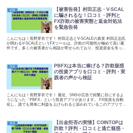
【被害告発】村田正志・V-SCAL
副業
に騙されるな！口コミ・評判と
FX詐欺の被害実態と返金対処法
を緊急告発
こんにちは！長野芽衣です！ 村田正志とV-SCALEの真実 村田正志氏
が関わるV-SCALEというFXツールは、詐欺の可能性が極めて高い案
件です。多くの被害者から相談が寄せられており、投資資金を失った
方が急増しています。この記事では、実...
PBFXは本当に稼げる？詐欺疑惑
投資
の投資アプリを口コミ・評判・実
践者の声から検証
こんにちは！長野芽衣です！ 最近、SNSや広告で頻繁に目にするよ
うになった「PBFX」という投資アプリがあります。 FX投資を自動
化し、誰でも簡単に利益を上げられると謳われているこのアプリです
が、実際のところ本当に信頼できるサービスなの...
【出金拒否の実情】COINTOPは
投資
詐欺？評判・口コミと逃亡疑惑・