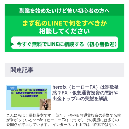
関連記事
herofx（ヒーローFX）は詐欺疑
投資
惑？FX・仮想通貨投資の悪評や
出金トラブルの実態を解説
こんにちは！長野芽衣です！ 近年、FXや仮想通貨投資の分野で名前
が挙がっているherofx（ヒーローFX）ですが、その実態には多くの
疑問点が浮上しています。 インターネット上では「詐欺ではない