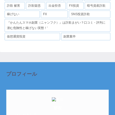
詐欺 被害
詐欺疑惑
出金拒否
FX投資
暗号資産詐欺
稼げない
FX
SNS投資詐欺
『かんたんスマホ副業（ニャンフク）』は詐欺まがい？口コミ・評判に
潜む危険性と稼げない実態！'
仮想通貨投資
副業案件
プロフィール
芽衣
はじめまして。