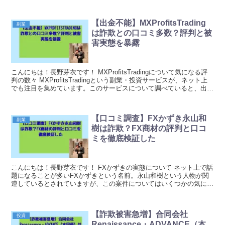
か」という声が日増しに強まっており、実際に被...
【出金不能】MXProfitsTrading
副業
は詐欺との口コミ多数？評判と被
害実態を暴露
こんにちは！長野芽衣です！ MXProfitsTradingについて気になる評
判の数々 MXProfitsTradingという副業・投資サービスが、ネット上
でも注目を集めています。このサービスについて調べていると、出金
できないという声が...
【口コミ調査】FXかずき永山和
副業
樹は詐欺？FX商材の評判と口コ
ミを徹底検証した
こんにちは！長野芽衣です！ FXかずきの実態について ネット上で話
題になることが多いFXかずきという名前。永山和樹という人物が関
連しているとされていますが、この案件についてはいくつかの気にな
る点が報告されています。FX関連の商材やコンサ...
【詐欺被害急増】合同会社
投資
Renaissance・ADVANCE（本