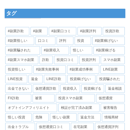
タグ
#副業詐欺
#副業
#副業口コミ
#副業評判
投資詐欺
#副業怪しい
口コミ
評判
投資
#副業稼げない
#副業騙された
#副業収入
怪しい
#副業稼げる
#副業スマホ副業
詐欺
投資口コミ
投資評判
スマホ副業
投資怪しい
#副業失敗事例
#副業成功事例
LINE副業
LINE投資
返金
LINE詐欺
投資稼げない
投資騙された
出金できない
仮想通貨詐欺
投資収入
投資稼げる
返金相談
FX詐欺
被害
投資スマホ副業
仮想通貨
オプトインアフィリエイト
検証が完了済み副業
被害報告
怪しい投資
危険
怪しい副業
返金方法
情報商材
出金トラブル
仮想通貨口コミ
在宅副業
仮想通貨評判