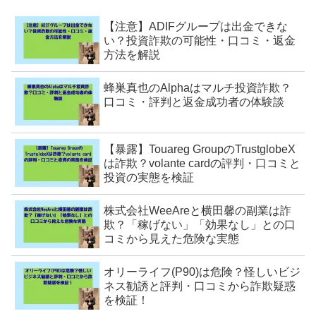
【注意】ADIFグループは出金できな
い？投資詐欺の可能性・口コミ・返金
方法を解説
蜂巣真也のAlphaはマルチ投資詐欺？
口コミ・評判と返金成功者の体験談
【暴露】Touareg GroupのTrustglobeX
は詐欺？volante cardの評判・口コミと
投資の実態を検証
株式会社WeeAreと横田馨の副業は詐
欺？「稼げない」「効果なし」との口
コミから見えた危険な実態
オリーライフ(P90)は危険？怪しいビジ
ネス勧誘と評判・口コミから詐欺疑惑
を検証！