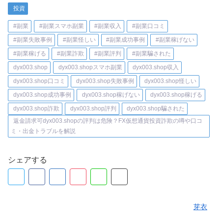
投資
#副業
#副業スマホ副業
#副業収入
#副業口コミ
#副業失敗事例
#副業怪しい
#副業成功事例
#副業稼げない
#副業稼げる
#副業詐欺
#副業評判
#副業騙された
dyx003.shop
dyx003.shopスマホ副業
dyx003.shop収入
dyx003.shop口コミ
dyx003.shop失敗事例
dyx003.shop怪しい
dyx003.shop成功事例
dyx003.shop稼げない
dyx003.shop稼げる
dyx003.shop詐欺
dyx003.shop評判
dyx003.shop騙された
返金請求可dyx003.shopの評判は危険？FX仮想通貨投資詐欺の噂や口コ
ミ・出金トラブルを解説
シェアする
芽衣