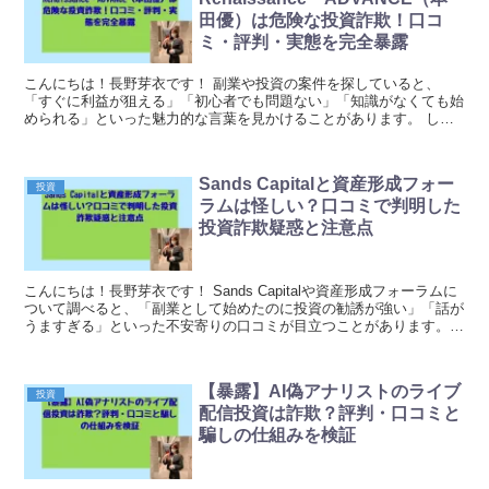
田優）は危険な投資詐欺！口コ
ミ・評判・実態を完全暴露
こんにちは！長野芽衣です！ 副業や投資の案件を探していると、
「すぐに利益が狙える」「初心者でも問題ない」「知識がなくても始
められる」といった魅力的な言葉を見かけることがあります。 しか
し、そのような案件ほど実態が見えにくく、内容をよく確...
Sands Capitalと資産形成フォー
投資
ラムは怪しい？口コミで判明した
投資詐欺疑惑と注意点
こんにちは！長野芽衣です！ Sands Capitalや資産形成フォーラムに
ついて調べると、「副業として始めたのに投資の勧誘が強い」「話が
うますぎる」といった不安寄りの口コミが目立つことがあります。
結論から言うと、ネット上の評判や口コ...
【暴露】AI偽アナリストのライブ
投資
配信投資は詐欺？評判・口コミと
騙しの仕組みを検証