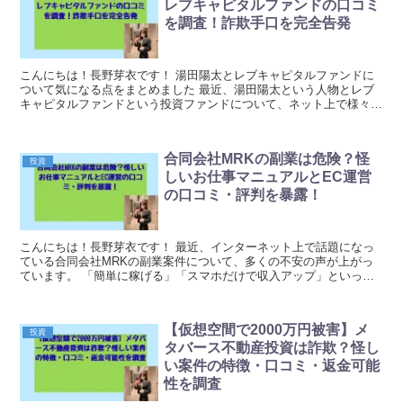
レブキャピタルファンドの口コミ
を調査！詐欺手口を完全告発
こんにちは！長野芽衣です！ 湯田陽太とレブキャピタルファンドに
ついて気になる点をまとめました 最近、湯田陽太という人物とレブ
キャピタルファンドという投資ファンドについて、ネット上で様々な
議論が見られるようになりました。高利回りが期待でき...
合同会社MRKの副業は危険？怪
投資
しいお仕事マニュアルとEC運営
の口コミ・評判を暴露！
こんにちは！長野芽衣です！ 最近、インターネット上で話題になっ
ている合同会社MRKの副業案件について、多くの不安の声が上がっ
ています。 「簡単に稼げる」「スマホだけで収入アップ」といった
魅力的な言葉で勧誘されるこの副業ですが、実態はどう...
【仮想空間で2000万円被害】メ
投資
タバース不動産投資は詐欺？怪し
い案件の特徴・口コミ・返金可能
性を調査