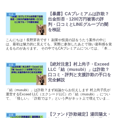
拠点を置くとされていますが、実際...
【暴露】CAプレミアムは詐欺？
投資
出金拒否・1200万円被害の評
判・口コミとLINEグループの闇
を検証
こんにちは！長野芽衣です！ 副業や投資の話をうたう案件の中に
は、最初は魅力的に見えても、実際に参加したあとで強い違和感を覚
えるものがあります。 その中でもCAプレミアムについては、「本当
に信用して大丈夫なのか」「出金できないのはなぜなの...
【絶対注意】村上尚子・Exceed
副業
LLC「結（musubi）」は詐欺？
口コミ・評判と支援詐欺の手口を
完全解説
「結（musubi）」は詐欺？まず結論からお伝えします 村上尚子氏が
運営するExceed LLC（エクシードLLC）の「結（musubi）」につい
て、 「怪しい」「詐欺では？」という声がネット上で増えていま
す。 結論から言うと、この案...
【ファンド詐欺確定】湯田陽太・
副業