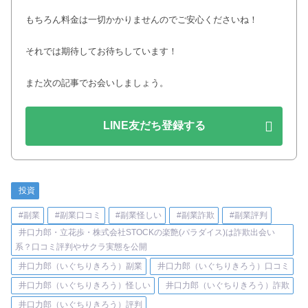
もちろん料金は一切かかりませんのでご安心くださいね！
それでは期待してお待ちしています！
また次の記事でお会いしましょう。
LINE友だち登録する
投資
#副業
#副業口コミ
#副業怪しい
#副業詐欺
#副業評判
井口力郎・立花歩・株式会社STOCKの楽艶(パラダイス)は詐欺出会い
系？口コミ評判やサクラ実態を公開
井口力郎（いぐちりきろう）副業
井口力郎（いぐちりきろう）口コミ
井口力郎（いぐちりきろう）怪しい
井口力郎（いぐちりきろう）詐欺
井口力郎（いぐちりきろう）評判