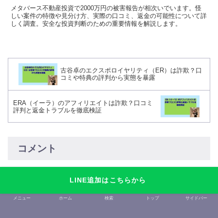
メタバース不動産投資で2000万円の被害報告が相次いでいます。怪
しい案件の特徴や見分け方、実際の口コミ、返金の可能性について詳
しく調査。安全な投資判断のための重要情報を解説します。
古谷卓のエクスポロイヤリティ（ER）は詐欺？口
コミや特典の評判から実態を暴露
ERA（イーラ）のアフィリエイトは詐欺？口コミ
評判と返金トラブルを徹底検証
コメント
LINE追加はこちらから
コメントを書き込む
メニュー
ホーム
検索
トップ
サイドバー