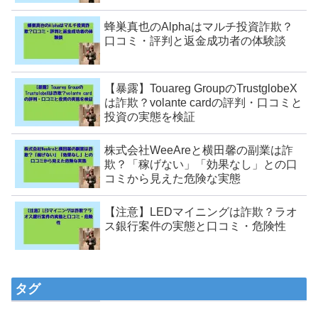
蜂巣真也のAlphaはマルチ投資詐欺？
口コミ・評判と返金成功者の体験談
【暴露】Touareg GroupのTrustglobeX
は詐欺？volante cardの評判・口コミと
投資の実態を検証
株式会社WeeAreと横田馨の副業は詐
欺？「稼げない」「効果なし」との口
コミから見えた危険な実態
【注意】LEDマイニングは詐欺？ラオ
ス銀行案件の実態と口コミ・危険性
タグ