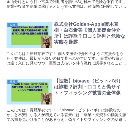
金山分けという甘い言葉で利用者を誘い込む極めて危険な案件です。
副業や投資で簡単に稼げるという宣伝文句は、経済的に困窮している
人々の心理を巧みに突いた悪質な手口に他なりませ...
株式会社Golden-Apple藤木直
投資
樹・白石希美【個人支援金仲介
所】は詐欺？口コミ評判と危険な
実態を暴露
こんにちは！長野芽衣です！ 個人支援金仲介所のように支援金をう
たう案件は、最初から疑いの目で見られやすいです。 副業や投資と
は違う入口に見せつつ、実際は支払いを伴う流れに誘導されることが
多いからです。 お金がもらえる話なのに手続き費用...
【拡散】bitvavo（ビットバボ）
投資
は詐欺？評判・口コミと偽サイ
ト・フィッシング被害の全体像
こんにちは！長野芽衣です！ 「bitvavo（ビットバボ）は詐欺なの
か」と不安になる人が増えている背景には、副業・投資系の勧誘文脈
で名前を見かけることがあるうえ、偽サイトやフィッシングの話題が
繰り返し出てくるという、かなり嫌な状況がありま...