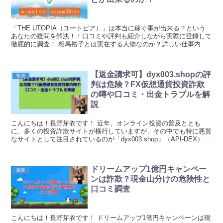
「THE UTOPIA（ユートピア）」は本当に稼ぐ事が出来る？という
あなたの疑問を解決！！口コミや評判も紹介しながら実際に登録して
徹底的に調査！ 相馬裕子とは実在する人物なのか？詳しい仕事内容
などについても徹底解説！！｜元金欠保育士の副業まとめ
【返金請求可】dyx003.shopの評
投資
判は危険？FX仮想通貨投資詐欺
の噂や口コミ・出金トラブルを解
説
こんにちは！長野芽衣です！ 近年、オンライン投資の普及ととも
に、多くの投資詐欺サイトが横行していますが、その中でも特に悪質
なサイトとして注目されているのが「dyx003.shop」（API-DEX）で
す。 このサイトは表面的には魅力的な...
ドリームアップ1億円キャンペー
副業
ンは詐欺？現金山分けの危険性と
口コミ調査
こんにちは！長野芽衣です！ ドリームアップ1億円キャンペーンは現