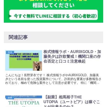
関連記事
株式情報ラボ・AURIXGOLD・加
投資
藤美夕は詐欺警戒！機関口座の存
在否定と口コミ注意喚起
こんにちは！長野芽衣です！ 株式情報ラボやAURIXGOLD、加藤美
夕という名前を使った投資案件について、詐欺的な要素が多数報告さ
れており、極めて危険な案件として注意が必要です。 特に「機関口
座」という実在しない架空の仕組みを謳い、投資...
【副業】相馬裕子THE
副業
UTOPIA（ユートピア）は稼ぐこ
とが出来るのか？