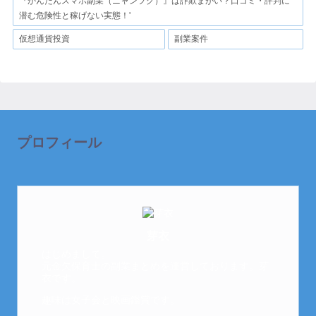
『かんたんスマホ副業（ニャンフク）』は詐欺まがい？口コミ・評判に
潜む危険性と稼げない実態！'
仮想通貨投資
副業案件
プロフィール
芽衣
はじめまして。
元金欠保育士の副業まとめを運営しております。芽
衣です。
趣味は女子会と映画鑑賞です。