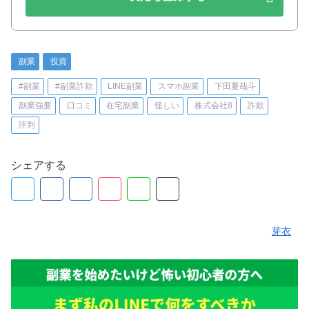
副業
投資
#副業
#副業詐欺
LINE副業
スマホ副業
下田夏哉斗
副業強要
口コミ
在宅副業
怪しい
株式会社8
詐欺
評判
シェアする
芽衣