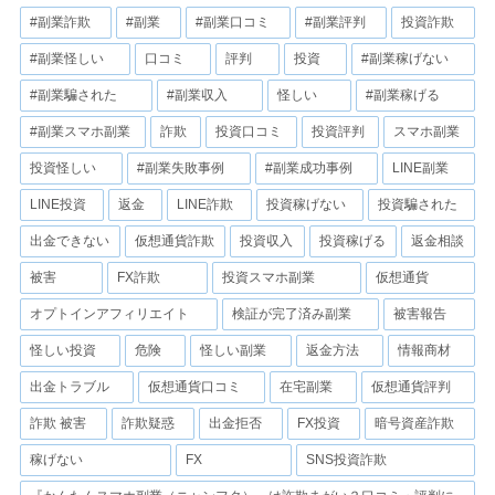
#副業詐欺
#副業
#副業口コミ
#副業評判
投資詐欺
#副業怪しい
口コミ
評判
投資
#副業稼げない
#副業騙された
#副業収入
怪しい
#副業稼げる
#副業スマホ副業
詐欺
投資口コミ
投資評判
スマホ副業
投資怪しい
#副業失敗事例
#副業成功事例
LINE副業
LINE投資
返金
LINE詐欺
投資稼げない
投資騙された
出金できない
仮想通貨詐欺
投資収入
投資稼げる
返金相談
被害
FX詐欺
投資スマホ副業
仮想通貨
オプトインアフィリエイト
検証が完了済み副業
被害報告
怪しい投資
危険
怪しい副業
返金方法
情報商材
出金トラブル
仮想通貨口コミ
在宅副業
仮想通貨評判
詐欺 被害
詐欺疑惑
出金拒否
FX投資
暗号資産詐欺
稼げない
FX
SNS投資詐欺