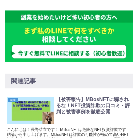
関連記事
【被害報告】MBosNFTに騙され
副業
るな！NFT投資詐欺の口コミ・評
判と被害事例を徹底公開
こんにちは！長野芽衣です！ MBosNFTは危険なNFT投資詐欺です
結論から申し上げます。MBosNFTは詐欺の可能性が極めて高いNFT