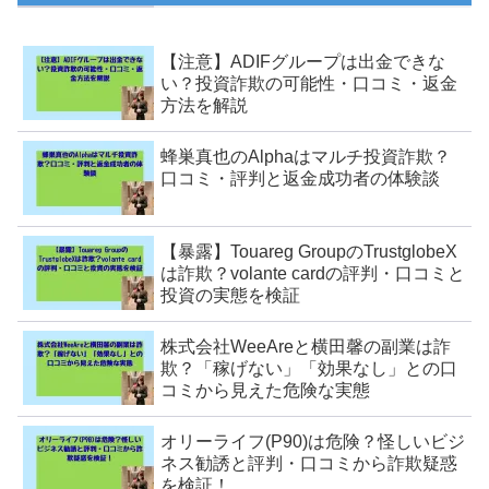
【注意】ADIFグループは出金できな
い？投資詐欺の可能性・口コミ・返金
方法を解説
蜂巣真也のAlphaはマルチ投資詐欺？
口コミ・評判と返金成功者の体験談
【暴露】Touareg GroupのTrustglobeX
は詐欺？volante cardの評判・口コミと
投資の実態を検証
株式会社WeeAreと横田馨の副業は詐
欺？「稼げない」「効果なし」との口
コミから見えた危険な実態
オリーライフ(P90)は危険？怪しいビジ
ネス勧誘と評判・口コミから詐欺疑惑
を検証！