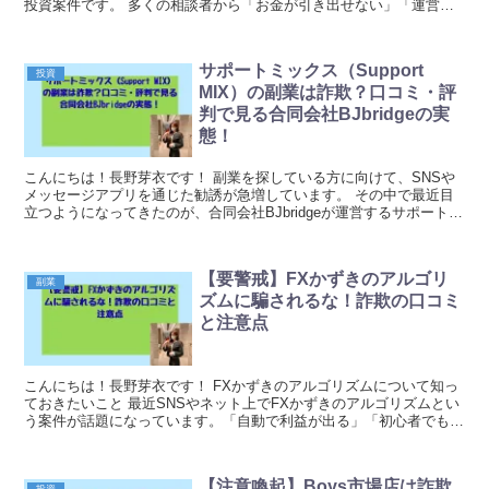
投資案件です。 多くの相談者から「お金が引き出せない」「運営者
と連絡がつかない」といった被害報告...
サポートミックス（Support
投資
MIX）の副業は詐欺？口コミ・評
判で見る合同会社BJbridgeの実
態！
こんにちは！長野芽衣です！ 副業を探している方に向けて、SNSや
メッセージアプリを通じた勧誘が急増しています。 その中で最近目
立つようになってきたのが、合同会社BJbridgeが運営するサポートミ
ックス（Support MIX）です。 ...
【要警戒】FXかずきのアルゴリ
副業
ズムに騙されるな！詐欺の口コミ
と注意点
こんにちは！長野芽衣です！ FXかずきのアルゴリズムについて知っ
ておきたいこと 最近SNSやネット上でFXかずきのアルゴリズムとい
う案件が話題になっています。「自動で利益が出る」「初心者でも簡
単に稼げる」といった広告を見かけることも多い...
【注意喚起】Boys市場店は詐欺