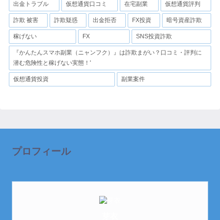
出金トラブル
仮想通貨口コミ
在宅副業
仮想通貨評判
詐欺 被害
詐欺疑惑
出金拒否
FX投資
暗号資産詐欺
稼げない
FX
SNS投資詐欺
『かんたんスマホ副業（ニャンフク）』は詐欺まがい？口コミ・評判に
潜む危険性と稼げない実態！'
仮想通貨投資
副業案件
プロフィール
芽衣