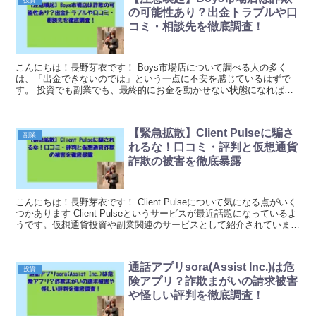
投資
の可能性あり？出金トラブルや口
コミ・相談先を徹底調査！
こんにちは！長野芽衣です！ Boys市場店について調べる人の多く
は、「出金できないのでは」という一点に不安を感じているはずで
す。 投資でも副業でも、最終的にお金を動かせない状態になれば、
利益どころか損失が固定されます。 この時点で、詐...
【緊急拡散】Client Pulseに騙さ
副業
れるな！口コミ・評判と仮想通貨
詐欺の被害を徹底暴露
こんにちは！長野芽衣です！ Client Pulseについて気になる点がいく
つかあります Client Pulseというサービスが最近話題になっているよ
うです。仮想通貨投資や副業関連のサービスとして紹介されています
が、注意が必要な点がい...
通話アプリsora(Assist Inc.)は危
投資
険アプリ？詐欺まがいの請求被害
や怪しい評判を徹底調査！