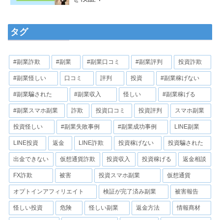
タグ
#副業詐欺
#副業
#副業口コミ
#副業評判
投資詐欺
#副業怪しい
口コミ
評判
投資
#副業稼げない
#副業騙された
#副業収入
怪しい
#副業稼げる
#副業スマホ副業
詐欺
投資口コミ
投資評判
スマホ副業
投資怪しい
#副業失敗事例
#副業成功事例
LINE副業
LINE投資
返金
LINE詐欺
投資稼げない
投資騙された
出金できない
仮想通貨詐欺
投資収入
投資稼げる
返金相談
FX詐欺
被害
投資スマホ副業
仮想通貨
オプトインアフィリエイト
検証が完了済み副業
被害報告
怪しい投資
危険
怪しい副業
返金方法
情報商材