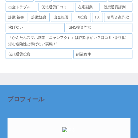
出金トラブル
仮想通貨口コミ
在宅副業
仮想通貨評判
詐欺 被害
詐欺疑惑
出金拒否
FX投資
FX
暗号資産詐欺
稼げない
SNS投資詐欺
『かんたんスマホ副業（ニャンフク）』は詐欺まがい？口コミ・評判に
潜む危険性と稼げない実態！'
仮想通貨投資
副業案件
プロフィール