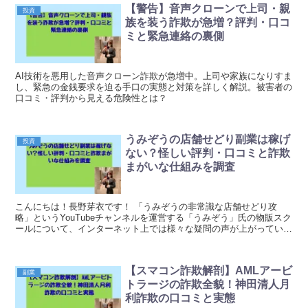
【警告】音声クローンで上司・親
投資
族を装う詐欺が急増？評判・口コ
ミと緊急連絡の裏側
AI技術を悪用した音声クローン詐欺が急増中。上司や家族になりすま
し、緊急の金銭要求を迫る手口の実態と対策を詳しく解説。被害者の
口コミ・評判から見える危険性とは？
うみぞうの店舗せどり副業は稼げ
投資
ない？怪しい評判・口コミと詐欺
まがいな仕組みを調査
こんにちは！長野芽衣です！ 「うみぞうの非常識な店舗せどり攻
略」というYouTubeチャンネルを運営する「うみぞう」氏の物販スク
ールについて、インターネット上では様々な疑問の声が上がっていま
す。 「本当に稼げるのか」「交流会の実績者はや...
【スマコン詐欺解剖】AMLアービ
副業
トラージの詐欺全貌！神田清人月
利詐欺の口コミと実態