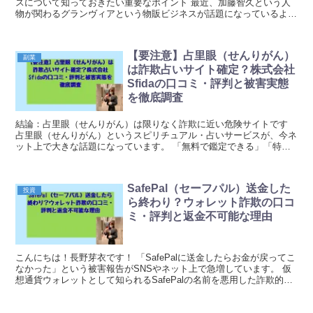
スについて知っておきたい重要なポイント 最近、加藤智久という人
物が関わるグランヴィアという物販ビジネスが話題になっているよう
です。SNSやネット上で「怪しい」「注意したほうが...
【要注意】占里眼（せんりがん）
副業
は詐欺占いサイト確定？株式会社
Sfidaの口コミ・評判と被害実態
を徹底調査
結論：占里眼（せんりがん）は限りなく詐欺に近い危険サイトです
占里眼（せんりがん）というスピリチュアル・占いサービスが、今ネ
ット上で大きな話題になっています。 「無料で鑑定できる」「特別
な霊視で未来が見える」などの甘い言葉で誘導し、最終...
SafePal（セーフパル）送金した
投資
ら終わり？ウォレット詐欺の口コ
ミ・評判と返金不可能な理由
こんにちは！長野芽衣です！ 「SafePalに送金したらお金が戻ってこ
なかった」という被害報告がSNSやネット上で急増しています。 仮
想通貨ウォレットとして知られるSafePalの名前を悪用した詐欺的な
手口や、正規のサービスに見せかけた...