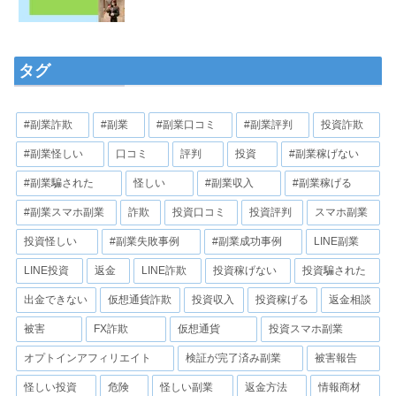
タグ
#副業詐欺
#副業
#副業口コミ
#副業評判
投資詐欺
#副業怪しい
口コミ
評判
投資
#副業稼げない
#副業騙された
怪しい
#副業収入
#副業稼げる
#副業スマホ副業
詐欺
投資口コミ
投資評判
スマホ副業
投資怪しい
#副業失敗事例
#副業成功事例
LINE副業
LINE投資
返金
LINE詐欺
投資稼げない
投資騙された
出金できない
仮想通貨詐欺
投資収入
投資稼げる
返金相談
被害
FX詐欺
仮想通貨
投資スマホ副業
オプトインアフィリエイト
検証が完了済み副業
被害報告
怪しい投資
危険
怪しい副業
返金方法
情報商材