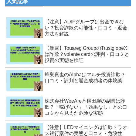
人気記事
【注意】ADIFグループは出金できな
い？投資詐欺の可能性・口コミ・返金
方法を解説
【暴露】Touareg GroupのTrustglobeX
は詐欺？volante cardの評判・口コミと
投資の実態を検証
蜂巣真也のAlphaはマルチ投資詐欺？
口コミ・評判と返金成功者の体験談
株式会社WeeAreと横田馨の副業は詐
欺？「稼げない」「効果なし」との口
コミから見えた危険な実態
【注意】LEDマイニングは詐欺？ラオ
ス銀行案件の実態と口コミ・危険性