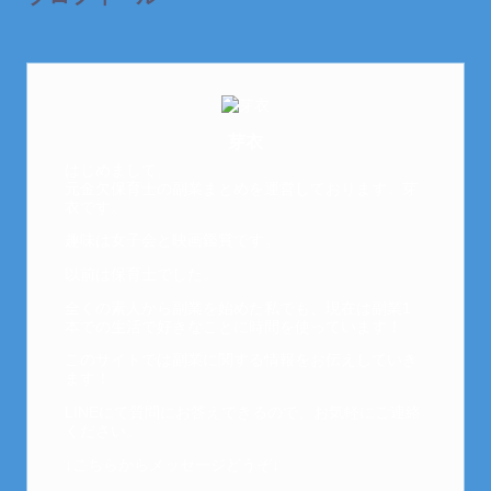
芽衣
はじめまして。
元金欠保育士の副業まとめを運営しております。芽
衣です。
趣味は女子会と映画鑑賞です。
以前は保育士でした。
全くの素人から副業を始めた私でも、現在は副業1
本での生活で好きなことに時間を使っています！
このサイトでは副業に関する情報をお伝えしていき
ます！
LINEにて質問にお答えできるので、お気軽にご連絡
ください。
↓こちらからメッセージどうぞ↓