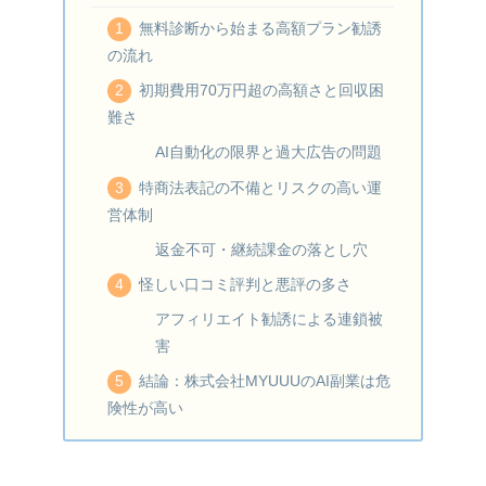
無料診断から始まる高額プラン勧誘
の流れ
初期費用70万円超の高額さと回収困
難さ
AI自動化の限界と過大広告の問題
特商法表記の不備とリスクの高い運
営体制
返金不可・継続課金の落とし穴
怪しい口コミ評判と悪評の多さ
アフィリエイト勧誘による連鎖被
害
結論：株式会社MYUUUのAI副業は危
険性が高い