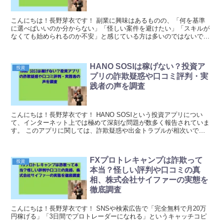
こんにちは！長野芽衣です！ 副業に興味はあるものの、「何を基準
に選べばいいのか分からない」「怪しい案件を避けたい」「スキルが
なくても始められるのか不安」と感じている方は多いのではないでし
ょうか。 副業は、選び方を間違えなければ収入の柱を...
HANO SOSIは稼げない？投資ア
投資
プリの詐欺疑惑や口コミ評判・実
践者の声を調査
こんにちは！長野芽衣です！ HANO SOSIという投資アプリについ
て、インターネット上では極めて深刻な問題が数多く報告されていま
す。 このアプリに関しては、詐欺疑惑や出金トラブルが相次いでお
り、利用を検討している方は重大なリスクを抱え...
FXプロトレキャンプは詐欺って
投資
本当？怪しい評判や口コミの真
相、株式会社サイファーの実態を
徹底調査
こんにちは！長野芽衣です！ SNSや検索広告で「完全無料で月20万
円稼げる」「3日間でプロトレーダーになれる」というキャッチコピ