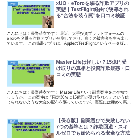
xUO・eToroを騙る詐欺アプリの
投資
実態｜TestFlight経由で誘導され
る“合法を装う罠”を口コミ検証
こんにちは！長野芽衣です！ 最近、大手投資プラットフォームの
eToroを名乗る詐欺アプリが急増しており、多くの被害者を生み出し
ています。 この偽装アプリは、AppleのTestFlightというベータ版テ
スト配信システムを悪用することで...
Master Lifeは怪しい？15億円受
投資
け取りの真相と投資詐欺疑惑・口
コミの実態
こんにちは！長野芽衣です！ Master Lifeという副業案件をご存知で
しょうか。 この案件は「限定30名に15億円が受け取れる」という信
じられないような大金の配布を謳っていますが、実際には極めて悪質
な当選金詐欺であることが調査により...
【保存版】副業選びで失敗しない
投資
7つの基準とは？詐欺回避・スキ
ルゼロでも始められる安全な方法