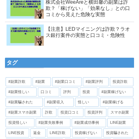
株式会社WeeAreと横田馨の副業は詐
欺？「稼げない」「効果なし」との口
コミから見えた危険な実態
【注意】LEDマイニングは詐欺？ラオ
ス銀行案件の実態と口コミ・危険性
タグ
#副業詐欺
#副業
#副業口コミ
#副業評判
投資詐欺
#副業怪しい
口コミ
評判
投資
#副業稼げない
#副業騙された
#副業収入
怪しい
#副業稼げる
#副業スマホ副業
詐欺
投資口コミ
投資評判
スマホ副業
投資怪しい
#副業失敗事例
#副業成功事例
LINE副業
LINE投資
返金
LINE詐欺
投資稼げない
投資騙された