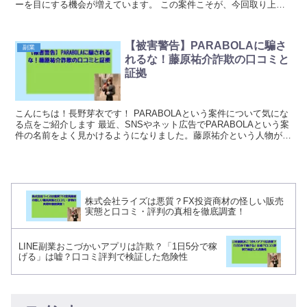
ーを目にする機会が増えています。 この案件こそが、今回取り上げ
る副業・投資プログラム「FXプロトレキャンプ」...
【被害警告】PARABOLAに騙さ
副業
れるな！藤原祐介詐欺の口コミと
証拠
こんにちは！長野芽衣です！ PARABOLAという案件について気にな
る点をご紹介します 最近、SNSやネット広告でPARABOLAという案
件の名前をよく見かけるようになりました。藤原祐介という人物が関
わっているとされるこの案件ですが、実...
株式会社ライズは悪質？FX投資商材の怪しい販売
実態と口コミ・評判の真相を徹底調査！
LINE副業おこづかいアプリは詐欺？「1日5分で稼
げる」は嘘？口コミ評判で検証した危険性