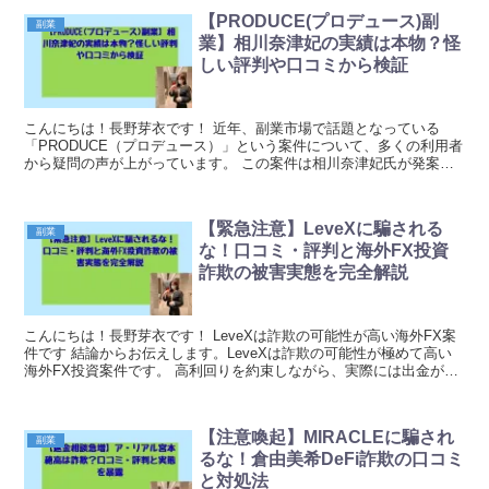
【PRODUCE(プロデュース)副
副業
業】相川奈津妃の実績は本物？怪
しい評判や口コミから検証
こんにちは！長野芽衣です！ 近年、副業市場で話題となっている
「PRODUCE（プロデュース）」という案件について、多くの利用者
から疑問の声が上がっています。 この案件は相川奈津妃氏が発案者
とされていますが、その実績や経歴について深刻な疑...
【緊急注意】LeveXに騙される
副業
な！口コミ・評判と海外FX投資
詐欺の被害実態を完全解説
こんにちは！長野芽衣です！ LeveXは詐欺の可能性が高い海外FX案
件です 結論からお伝えします。LeveXは詐欺の可能性が極めて高い
海外FX投資案件です。 高利回りを約束しながら、実際には出金がで
きない、運営会社が不明確といった特徴...
【注意喚起】MIRACLEに騙され
副業
るな！倉由美希DeFi詐欺の口コミ
と対処法