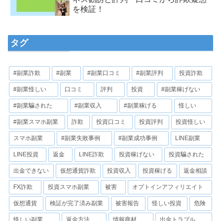
を検証！
タグ
#副業詐欺
#副業
#副業口コミ
#副業評判
投資詐欺
#副業怪しい
口コミ
評判
投資
#副業稼げない
#副業騙された
#副業収入
#副業稼げる
怪しい
#副業スマホ副業
詐欺
投資口コミ
投資評判
投資怪しい
スマホ副業
#副業失敗事例
#副業成功事例
LINE副業
LINE投資
返金
LINE詐欺
投資稼げない
投資騙された
出金できない
仮想通貨詐欺
投資収入
投資稼げる
返金相談
FX詐欺
投資スマホ副業
被害
オプトインアフィリエイト
仮想通貨
検証が完了済み副業
被害報告
怪しい投資
危険
怪しい副業
返金方法
情報商材
出金トラブル