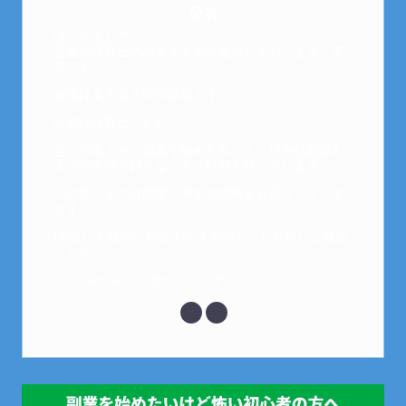
芽衣
はじめまして。
元金欠保育士の副業まとめを運営しております。芽
衣です。
趣味は女子会と映画鑑賞です。
以前は保育士でした。
全くの素人から副業を始めた私でも、現在は副業1
本での生活で好きなことに時間を使っています！
このサイトでは副業に関する情報をお伝えしていき
ます！
LINEにて質問にお答えできるので、お気軽にご連絡
ください。
↓こちらからメッセージどうぞ↓