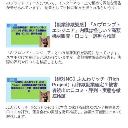
のプラットフォームについて、インターネット上で極めて深刻な警告
が発せられています。 副業として手軽に収入を得られるというタス
ク報酬の仕組みを謳ってい...
【副業詐欺疑惑】「AIプロンプト
投資
エンジニア」内職は怪しい？高額
機材販売・口コミ・評判を検証
「AIプロンプトエンジニア」という副業案件が話題になっています。
スマホだけで稼げると謳われていますが、高額機材販売の報告も。実
際の評判や口コミを検証しました。
【絶対NG】ふんわリッチ（Rich
副業
Project）は詐欺副業確定？被害
者続出の口コミ・評判・実態を徹
底検証
ふんわリッチ（Rich Project）は本当に稼げる副業なのか？被害者の
口コミや評判、運営会社の実態を徹底検証し、詐欺の可能性について
解説します。