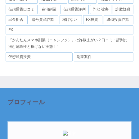
仮想通貨口コミ
在宅副業
仮想通貨評判
詐欺 被害
詐欺疑惑
出金拒否
暗号資産詐欺
稼げない
FX投資
SNS投資詐欺
FX
『かんたんスマホ副業（ニャンフク）』は詐欺まがい？口コミ・評判に
潜む危険性と稼げない実態！'
仮想通貨投資
副業案件
プロフィール