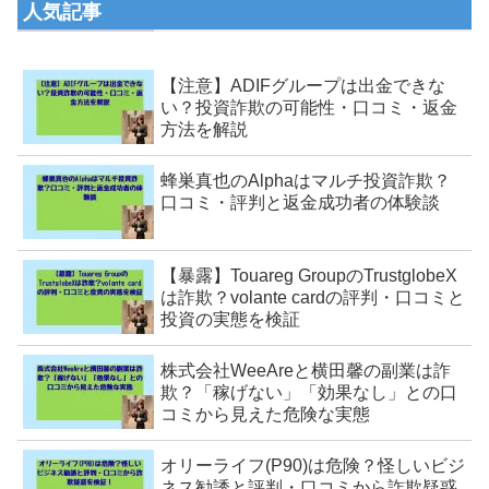
人気記事
【注意】ADIFグループは出金できな
い？投資詐欺の可能性・口コミ・返金
方法を解説
蜂巣真也のAlphaはマルチ投資詐欺？
口コミ・評判と返金成功者の体験談
【暴露】Touareg GroupのTrustglobeX
は詐欺？volante cardの評判・口コミと
投資の実態を検証
株式会社WeeAreと横田馨の副業は詐
欺？「稼げない」「効果なし」との口
コミから見えた危険な実態
オリーライフ(P90)は危険？怪しいビジ
ネス勧誘と評判・口コミから詐欺疑惑