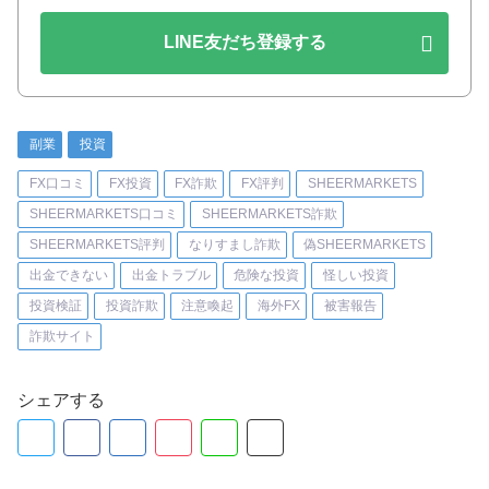
LINE友だち登録する
副業
投資
FX口コミ
FX投資
FX詐欺
FX評判
SHEERMARKETS
SHEERMARKETS口コミ
SHEERMARKETS詐欺
SHEERMARKETS評判
なりすまし詐欺
偽SHEERMARKETS
出金できない
出金トラブル
危険な投資
怪しい投資
投資検証
投資詐欺
注意喚起
海外FX
被害報告
詐欺サイト
シェアする