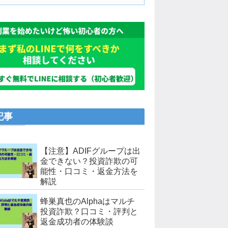
記事
【注意】ADIFグループは出
金できない？投資詐欺の可
能性・口コミ・返金方法を
解説
蜂巣真也のAlphaはマルチ
投資詐欺？口コミ・評判と
返金成功者の体験談