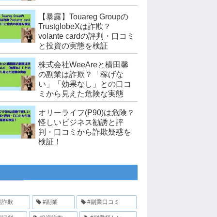
【暴露】Touareg Groupの
TrustglobeXは詐欺？
volante cardの評判・口コミ
と投資の実態を検証
株式会社WeeAreと横田馨
の副業は詐欺？「稼げな
い」「効果なし」との口コ
ミから見えた危険な実態
オリーライフ(P90)は危険？
怪しいビジネス勧誘と評
判・口コミから詐欺疑惑を
検証！
業詐欺
#副業
#副業口コミ