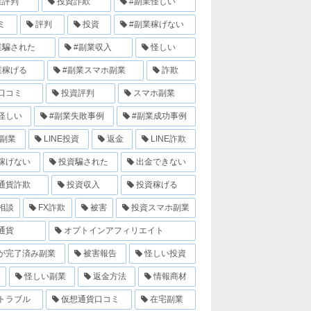
業評判
投資詐欺
#副業怪しい
ミ
評判
投資
#副業稼げない
業騙された
#副業収入
怪しい
業稼げる
#副業スマホ副業
詐欺
口コミ
投資評判
スマホ副業
怪しい
#副業失敗事例
#副業成功事例
E副業
LINE投資
返金
LINE詐欺
稼げない
投資騙された
出金できない
通貨詐欺
投資収入
投資稼げる
相談
FX詐欺
被害
投資スマホ副業
通貨
オプトインアフィリエイト
が完了済み副業
被害報告
怪しい投資
怪しい副業
返金方法
情報商材
トラブル
仮想通貨口コミ
在宅副業