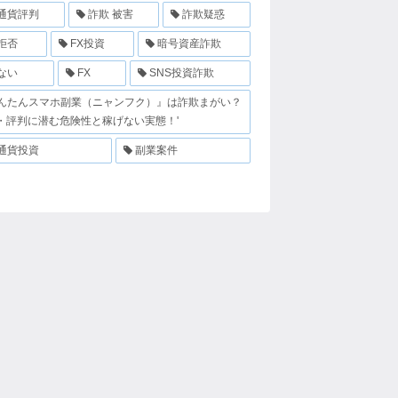
通貨評判
詐欺 被害
詐欺疑惑
拒否
FX投資
暗号資産詐欺
ない
FX
SNS投資詐欺
んたんスマホ副業（ニャンフク）』は詐欺まがい？
・評判に潜む危険性と稼げない実態！'
通貨投資
副業案件