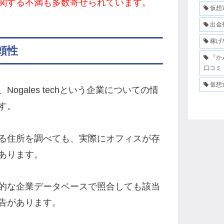
関する不満も多数寄せられています。
仮想
出金
稼げ
頼性
『か
口コミ
仮想
gales techという企業についての情
す。
る住所を調べても、実際にオフィスが存
あります。
的な企業データベースで照合しても該当
告があります。