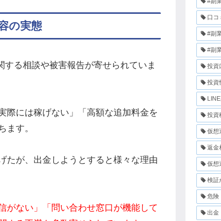
#副
口コ
容の実態
#副
#副
に関する相談や被害報告が寄せられていま
投資
投資
LIN
実際には稼げない」「高額な追加料金を
投資
ちます。
仮想
返金
げたが、出金しようとすると様々な理由
仮想
検証
危険
信がない」「問い合わせ窓口が機能して
出金