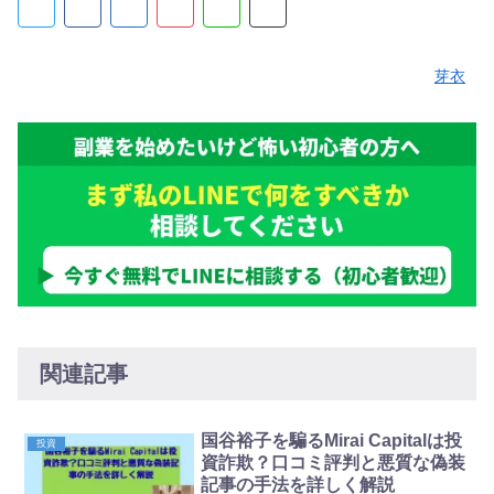
芽衣
関連記事
国谷裕子を騙るMirai Capitalは投
投資
資詐欺？口コミ評判と悪質な偽装
記事の手法を詳しく解説