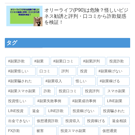
オリーライフ(P90)は危険？怪しいビジ
ネス勧誘と評判・口コミから詐欺疑惑
を検証！
タグ
#副業詐欺
#副業
#副業口コミ
#副業評判
投資詐欺
#副業怪しい
口コミ
評判
投資
#副業稼げない
#副業騙された
#副業収入
怪しい
#副業稼げる
#副業スマホ副業
詐欺
投資口コミ
投資評判
スマホ副業
投資怪しい
#副業失敗事例
#副業成功事例
LINE副業
LINE投資
返金
LINE詐欺
投資稼げない
投資騙された
出金できない
仮想通貨詐欺
投資収入
投資稼げる
返金相談
FX詐欺
被害
投資スマホ副業
仮想通貨