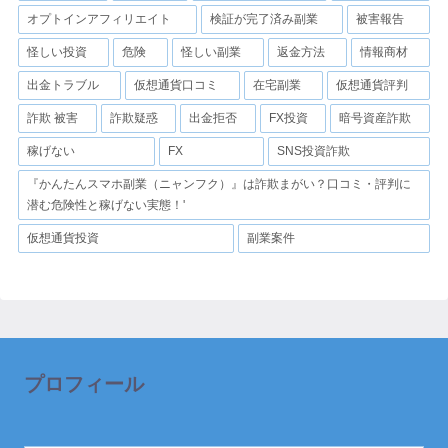
オプトインアフィリエイト
検証が完了済み副業
被害報告
怪しい投資
危険
怪しい副業
返金方法
情報商材
出金トラブル
仮想通貨口コミ
在宅副業
仮想通貨評判
詐欺 被害
詐欺疑惑
出金拒否
FX投資
暗号資産詐欺
稼げない
FX
SNS投資詐欺
『かんたんスマホ副業（ニャンフク）』は詐欺まがい？口コミ・評判に
潜む危険性と稼げない実態！'
仮想通貨投資
副業案件
プロフィール