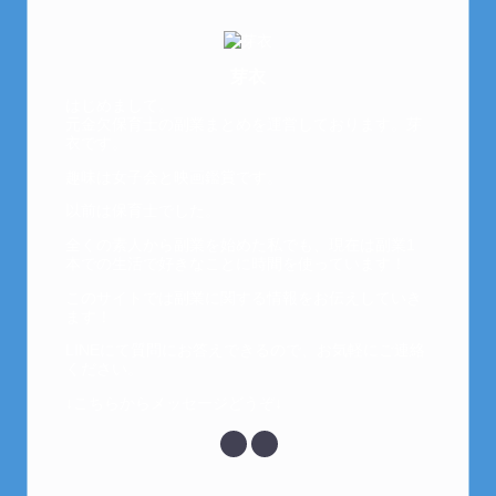
芽衣
はじめまして。
元金欠保育士の副業まとめを運営しております。芽
衣です。
趣味は女子会と映画鑑賞です。
以前は保育士でした。
全くの素人から副業を始めた私でも、現在は副業1
本での生活で好きなことに時間を使っています！
このサイトでは副業に関する情報をお伝えしていき
ます！
LINEにて質問にお答えできるので、お気軽にご連絡
ください。
↓こちらからメッセージどうぞ↓