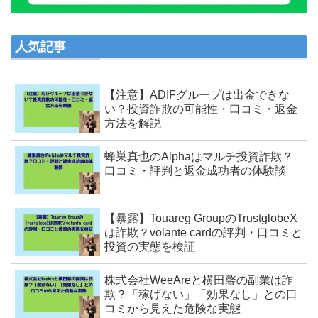
人気記事
【注意】ADIFグループは出金できな
い？投資詐欺の可能性・口コミ・返金
方法を解説
蜂巣真也のAlphaはマルチ投資詐欺？
口コミ・評判と返金成功者の体験談
【暴露】Touareg GroupのTrustglobeX
は詐欺？volante cardの評判・口コミと
投資の実態を検証
株式会社WeeAreと横田馨の副業は詐
欺？「稼げない」「効果なし」との口
コミから見えた危険な実態