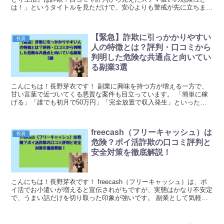
は！」というタイトルを見ただけで、安心よりも警戒が先に立ちま
す。 副業や投資という言葉は前向きに聞こえる一方...
【緊急】詐欺に引っかかりやすい
投資
人の特徴とは？評判・口コミから
判明した危険な共通点と向いてい
る副業3選
こんにちは！長野芽衣です！ 副業に興味を持つ方が増える一方で、
甘い言葉で近づいてくる悪質な案件も目立っています。 「簡単に稼
げる」「誰でも初月で50万円」「完全放置で収入発生」といった言
葉に魅力を感じてしまうのは、決して珍しいことではあ...
freecash（フリーキャッシュ）は
投資
危険？ポイ活詐欺の口コミ評判と
安全対策を徹底解説！
こんにちは！長野芽衣です！ freecash（フリーキャッシュ）は、ポ
イ活でお小遣いが増えると宣伝されがちですが、実態はかなり不安定
で、うまい話だけを切り取った印象が強いです。 副業として気軽に
始めたつもりが、思ったより時間だけ吸い取ら...