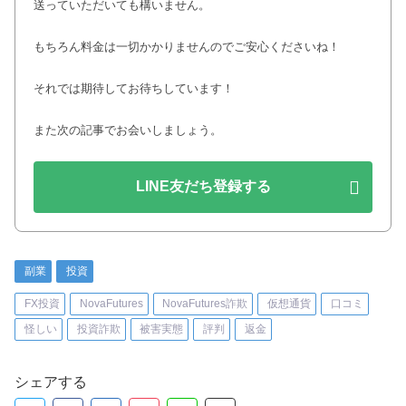
送っていただいても構いません。
もちろん料金は一切かかりませんのでご安心くださいね！
それでは期待してお待ちしています！
また次の記事でお会いしましょう。
LINE友だち登録する
副業
投資
FX投資
NovaFutures
NovaFutures詐欺
仮想通貨
口コミ
怪しい
投資詐欺
被害実態
評判
返金
シェアする