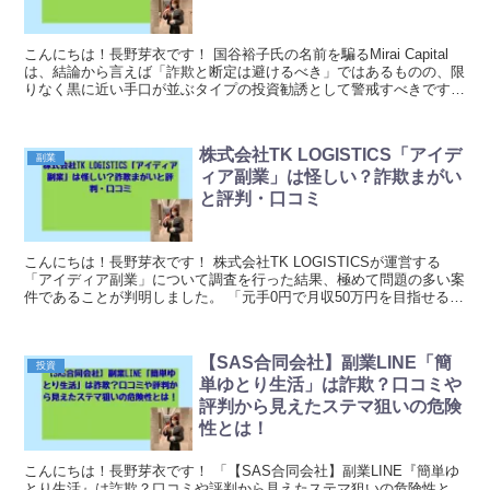
こんにちは！長野芽衣です！ 国谷裕子氏の名前を騙るMirai Capital
は、結論から言えば「詐欺と断定は避けるべき」ではあるものの、限
りなく黒に近い手口が並ぶタイプの投資勧誘として警戒すべきです。
なぜなら、信頼を借りるための“偽装...
株式会社TK LOGISTICS「アイデ
副業
ィア副業」は怪しい？詐欺まがい
と評判・口コミ
こんにちは！長野芽衣です！ 株式会社TK LOGISTICSが運営する
「アイディア副業」について調査を行った結果、極めて問題の多い案
件であることが判明しました。 「元手0円で月収50万円を目指せる」
「スマホだけで簡単に稼げる」といった魅...
【SAS合同会社】副業LINE「簡
投資
単ゆとり生活」は詐欺？口コミや
評判から見えたステマ狙いの危険
性とは！
こんにちは！長野芽衣です！ 「【SAS合同会社】副業LINE『簡単ゆ
とり生活』は詐欺？口コミや評判から見えたステマ狙いの危険性と