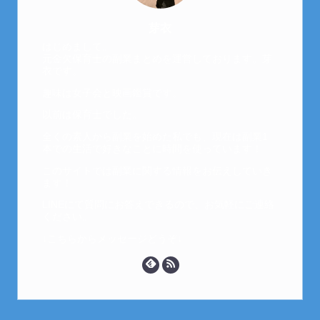
芽衣
はじめまして。
元金欠保育士の副業まとめを運営しております。芽
衣です。
趣味は女子会と映画鑑賞です。
以前は保育士でした。
全くの素人から副業を始めた私でも、現在は副業1
本での生活で好きなことに時間を使っています！
このサイトでは副業に関する情報をお伝えしていき
ます！
LINEにて質問にお答えできるので、お気軽にご連絡
ください。
↓こちらからメッセージどうぞ↓