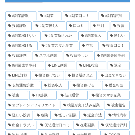
#副業詐欺
#副業
#副業口コミ
#副業評判
投資詐欺
#副業怪しい
口コミ
評判
投資
#副業稼げない
#副業騙された
#副業収入
怪しい
#副業稼げる
#副業スマホ副業
詐欺
投資口コミ
投資評判
スマホ副業
投資怪しい
#副業失敗事例
#副業成功事例
LINE副業
LINE投資
返金
LINE詐欺
投資稼げない
投資騙された
出金できない
仮想通貨詐欺
投資収入
投資稼げる
返金相談
被害
FX詐欺
仮想通貨
投資スマホ副業
オプトインアフィリエイト
検証が完了済み副業
被害報告
怪しい投資
危険
怪しい副業
返金方法
情報商材
出金トラブル
仮想通貨口コミ
在宅副業
仮想通貨評判
詐欺 被害
詐欺疑惑
出金拒否
FX投資