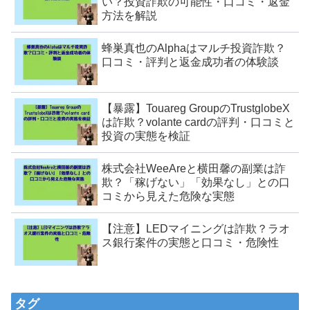
い？投資詐欺の可能性・口コミ・返金
方法を解説
蜂巣真也のAlphaはマルチ投資詐欺？
口コミ・評判と返金成功者の体験談
【暴露】Touareg GroupのTrustglobeX
は詐欺？volante cardの評判・口コミと
投資の実態を検証
株式会社WeeAreと横田馨の副業は詐
欺？「稼げない」「効果なし」との口
コミから見えた危険な実態
【注意】LEDマイニングは詐欺？ラオ
ス銀行案件の実態と口コミ・危険性
タグ