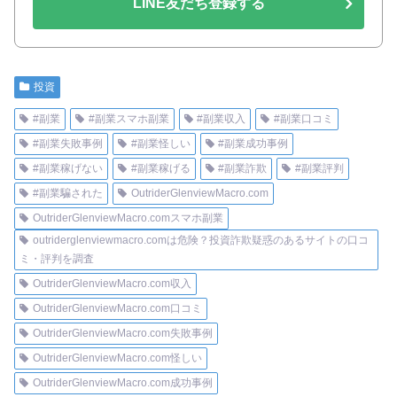
LINE友だち登録する
投資
#副業
#副業スマホ副業
#副業収入
#副業口コミ
#副業失敗事例
#副業怪しい
#副業成功事例
#副業稼げない
#副業稼げる
#副業詐欺
#副業評判
#副業騙された
OutriderGlenviewMacro.com
OutriderGlenviewMacro.comスマホ副業
outriderglenviewmacro.comは危険？投資詐欺疑惑のあるサイトの口コ
ミ・評判を調査
OutriderGlenviewMacro.com収入
OutriderGlenviewMacro.com口コミ
OutriderGlenviewMacro.com失敗事例
OutriderGlenviewMacro.com怪しい
OutriderGlenviewMacro.com成功事例