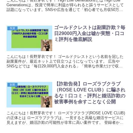
こんにちは！長野芽衣です！ High Low Generationsとは High Low
Generationsは、投資で簡単に利益が得られると謳うサービスとして
話題になっています。SNSや広告を通じて「初心者でも月収50万円
以上稼げ...
ゴールドクレストは副業詐欺？毎
投資
日29000円入金は嘘か実態・口コ
ミ評判を徹底解説
こんにちは！長野芽衣です！ ゴールドクレストという名前を冠した
副業案件が、最近ネット上で目立つようになっています。 広告や
SNSなどでは「毎日29,000円入金される」「簡単な作業だけで収益
が積み上がる」といった甘い言葉が大きく表示され...
【詐欺告発】ローズラブクラブ
副業
（ROSE LOVE CLUB）に騙され
るな！口コミ・評判と婚活詐欺の
被害事例を余すことなく公開
こんにちは！長野芽衣です！ ローズラブクラブ(ROSE LOVE CLUB)
の正体とは ローズラブクラブは、一見すると高級な婚活サービスに
見えますが、婚活詐欺の可能性が非常に高い案件です。 登録者から
高額な費用を搾取した上で、実際の出...