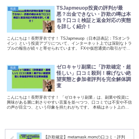
TSJapmeuop投資の評判が最
投資
悪？出金できない・詐欺の噂は本
当？口コミ検証と返金対応の実態
を詳しく紹介！
こんにちは！長野芽衣です！ TSJapmeuop（日本語表記：TSオンラ
イン）という投資アプリについて、インターネット上では深刻なトラ
ブルの報告が続々と寄せられています。 FXや仮想通貨の取引ができ
ると謳っているこのアプリですが、実際に...
ゼロキャリ副業に「詐欺確定・超
投資
怪しい」口コミ殺到！稼げない絶
望実態と参加者評判を完全解体調
査
こんにちは！長野芽衣です！ 「ゼロキャリ副業」は、副業や投資に
興味がある層に刺さりやすい言葉を並べつつ、口コミでは不安や不信
の声が目立つ、という印象を持たれがちです。 本稿はネット上の評
判・口コミに見られる“傾向”を材料にした注意喚起で...
【詐欺確定】metamask.momの口コミ・評判