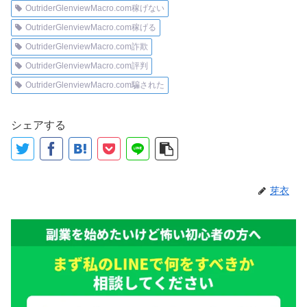
OutriderGlenviewMacro.com稼げない
OutriderGlenviewMacro.com稼げる
OutriderGlenviewMacro.com詐欺
OutriderGlenviewMacro.com評判
OutriderGlenviewMacro.com騙された
シェアする
芽衣