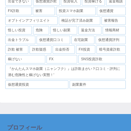
出金できない
仮想通貨詐欺
投資収入
投資稼げる
返金相談
FX詐欺
被害
投資スマホ副業
仮想通貨
オプトインアフィリエイト
検証が完了済み副業
被害報告
怪しい投資
危険
怪しい副業
返金方法
情報商材
出金トラブル
仮想通貨口コミ
在宅副業
仮想通貨評判
詐欺 被害
詐欺疑惑
出金拒否
FX投資
暗号資産詐欺
稼げない
FX
SNS投資詐欺
『かんたんスマホ副業（ニャンフク）』は詐欺まがい？口コミ・評判に
潜む危険性と稼げない実態！'
仮想通貨投資
副業案件
プロフィール