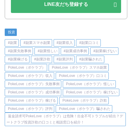
LINE友だち登録する
投資
#副業
#副業スマホ副業
#副業収入
#副業口コミ
#副業失敗事例
#副業怪しい
#副業成功事例
#副業稼げない
#副業稼げる
#副業詐欺
#副業評判
#副業騙された
PokeLove（ポケラブ）
PokeLove（ポケラブ）スマホ副業
PokeLove（ポケラブ）収入
PokeLove（ポケラブ）口コミ
PokeLove（ポケラブ）失敗事例
PokeLove（ポケラブ）怪しい
PokeLove（ポケラブ）成功事例
PokeLove（ポケラブ）稼げない
PokeLove（ポケラブ）稼げる
PokeLove（ポケラブ）詐欺
PokeLove（ポケラブ）評判
PokeLove（ポケラブ）騙された
返金請求可PokeLove（ポケラブ）は危険！出金不可トラブルが続出？デ
ートクラブ投資詐欺の口コミと相談窓口を紹介！