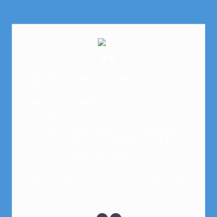
芽衣
はじめまして。
元金欠保育士の副業まとめを運営しております。芽
衣です。
趣味は女子会と映画鑑賞です。
以前は保育士でした。
全くの素人から副業を始めた私でも、現在は副業1
本での生活で好きなことに時間を使っています！
このサイトでは副業に関する情報をお伝えしていき
ます！
LINEにて質問にお答えできるので、お気軽にご連絡
ください。
↓こちらからメッセージどうぞ↓