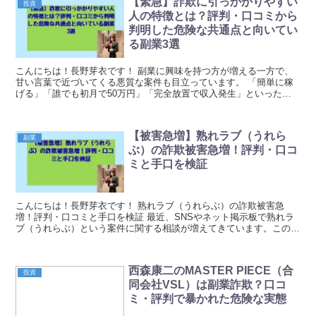
【緊急】詐欺に引っかかりやすい
投資
人の特徴とは？評判・口コミから
判明した危険な共通点と向いてい
る副業3選
こんにちは！長野芽衣です！ 副業に興味を持つ方が増える一方で、
甘い言葉で近づいてくる悪質な案件も目立っています。 「簡単に稼
げる」「誰でも初月で50万円」「完全放置で収入発生」といった言
葉に魅力を感じてしまうのは、決して珍しいことではあ...
【被害急増】熟れラブ（うれら
副業
ぶ）の詐欺被害急増！評判・口コ
ミと手口を検証
こんにちは！長野芽衣です！ 熟れラブ（うれらぶ）の詐欺被害急
増！評判・口コミと手口を検証 最近、SNSやネット掲示板で熟れラ
ブ（うれらぶ）という案件に関する相談が増えてきています。この案
件は「簡単に稼げる」「初心者向け」といった触れ込み...
西森康二のMASTER PIECE（合
投資
同会社VSL）は副業詐欺？口コ
ミ・評判で暴かれた危険な実態