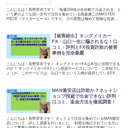
こんにちは！長野芽衣です！ 「毎週150倍が全自動で入金される」と
いう夢のような謳い文句で注目を集めている西森康二のMASTER
PIECE（マスターピース）ですが、その実態は極めて危険な投資案
件である可能性が高いことが判明しました。 ...
【被害続出】キングメイカー
副業
FX・山口一生に騙されるな！口
コミ・評判とFX投資詐欺の被害
事例を完全暴露
こんにちは！長野芽衣です！ キングメイカーFXは本当に信用できる
のか？ キングメイカーFXという投資サービスについて、ご存知でし
ょうか。このサービスは、山口一生という人物が提供しているFX投
資プログラムとして知られています。結論から申し...
MAN激安店は詐欺か？ネットシ
投資
ョップ投資で出金できない評判・
口コミ、返金方法を徹底調査！
こんにちは！長野芽衣です！ ネット上で注目を集めているMAN激安
店について、詳しく調査を行いました。 利用を検討されている方に
とって重要な情報をお伝えします。 怪しい投資案件の実態について