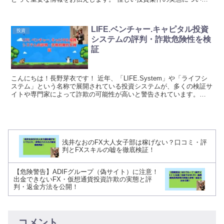
MAN激安店は一見すると魅力的な投資機会を...
LIFE.ベンチャー.キャピタル投資
投資
システムの評判・詐欺危険性を検
証
こんにちは！長野芽衣です！ 近年、「LIFE.System」や「ライフシ
ステム」という名称で展開されている投資システムが、多くの検証サ
イトや専門家によって詐欺の可能性が高いと警告されています。
「完全自動で月利50%」「AI投資で必ず稼...
浅井なおのFX大人女子部は稼げない？口コミ・評
判とFXスキルの嘘を徹底検証！
【危険警告】ADIFグループ（偽サイト）に注意！
出金できないFX・仮想通貨投資詐欺の実態と評
判・返金方法を公開！
コメント