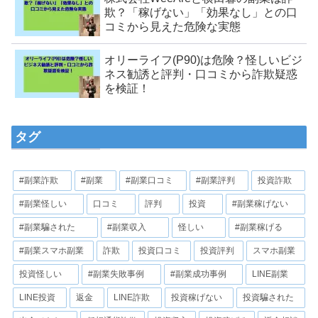
欺？「稼げない」「効果なし」との口
コミから見えた危険な実態
オリーライフ(P90)は危険？怪しいビジ
ネス勧誘と評判・口コミから詐欺疑惑
を検証！
タグ
#副業詐欺
#副業
#副業口コミ
#副業評判
投資詐欺
#副業怪しい
口コミ
評判
投資
#副業稼げない
#副業騙された
#副業収入
怪しい
#副業稼げる
#副業スマホ副業
詐欺
投資口コミ
投資評判
スマホ副業
投資怪しい
#副業失敗事例
#副業成功事例
LINE副業
LINE投資
返金
LINE詐欺
投資稼げない
投資騙された