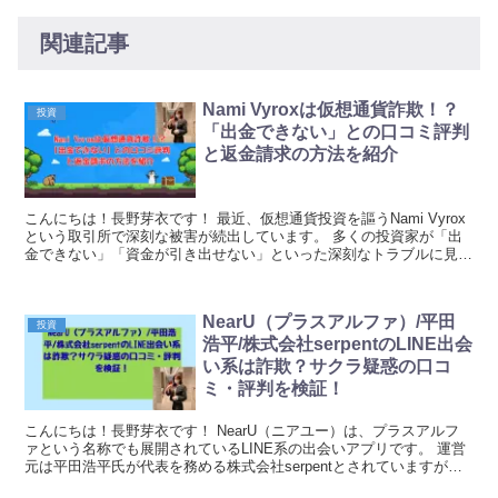
関連記事
Nami Vyroxは仮想通貨詐欺！？
投資
「出金できない」との口コミ評判
と返金請求の方法を紹介
こんにちは！長野芽衣です！ 最近、仮想通貨投資を謳うNami Vyrox
という取引所で深刻な被害が続出しています。 多くの投資家が「出
金できない」「資金が引き出せない」といった深刻なトラブルに見舞
われており、その実態を調査すると典型的な...
NearU（プラスアルファ）/平田
投資
浩平/株式会社serpentのLINE出会
い系は詐欺？サクラ疑惑の口コ
ミ・評判を検証！
こんにちは！長野芽衣です！ NearU（ニアユー）は、プラスアルフ
ァという名称でも展開されているLINE系の出会いアプリです。 運営
元は平田浩平氏が代表を務める株式会社serpentとされていますが、
このサービスには多くの疑問点が指摘さ...