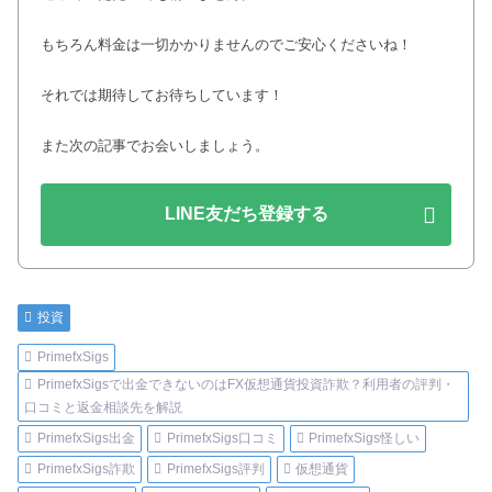
もちろん料金は一切かかりませんのでご安心くださいね！
それでは期待してお待ちしています！
また次の記事でお会いしましょう。
LINE友だち登録する
投資
PrimefxSigs
PrimefxSigsで出金できないのはFX仮想通貨投資詐欺？利用者の評判・
口コミと返金相談先を解説
PrimefxSigs出金
PrimefxSigs口コミ
PrimefxSigs怪しい
PrimefxSigs詐欺
PrimefxSigs評判
仮想通貨