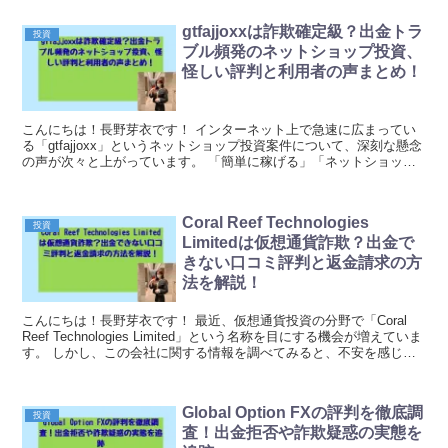
gtfajjoxxは詐欺確定級？出金トラ
投資
ブル頻発のネットショップ投資、
怪しい評判と利用者の声まとめ！
こんにちは！長野芽衣です！ インターネット上で急速に広まってい
る「gtfajjoxx」というネットショップ投資案件について、深刻な懸念
の声が次々と上がっています。 「簡単に稼げる」「ネットショップ
運営で安定収入」といった魅力的な謳い文句...
Coral Reef Technologies
投資
Limitedは仮想通貨詐欺？出金で
きない口コミ評判と返金請求の方
法を解説！
こんにちは！長野芽衣です！ 最近、仮想通貨投資の分野で「Coral
Reef Technologies Limited」という名称を目にする機会が増えていま
す。 しかし、この会社に関する情報を調べてみると、不安を感じざ
るを得ない要素が多...
Global Option FXの評判を徹底調
投資
査！出金拒否や詐欺疑惑の実態を