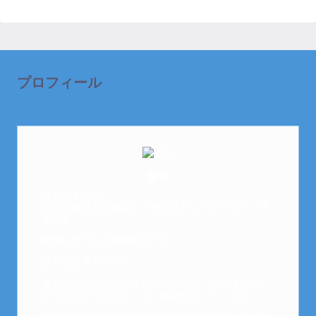
プロフィール
芽衣
はじめまして。
元金欠保育士の副業まとめを運営しております。芽
衣です。
趣味は女子会と映画鑑賞です。
以前は保育士でした。
全くの素人から副業を始めた私でも、現在は副業1
本での生活で好きなことに時間を使っています！