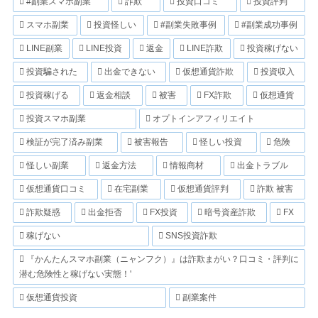
#副業スマホ副業
詐欺
投資口コミ
投資評判
スマホ副業
投資怪しい
#副業失敗事例
#副業成功事例
LINE副業
LINE投資
返金
LINE詐欺
投資稼げない
投資騙された
出金できない
仮想通貨詐欺
投資収入
投資稼げる
返金相談
被害
FX詐欺
仮想通貨
投資スマホ副業
オプトインアフィリエイト
検証が完了済み副業
被害報告
怪しい投資
危険
怪しい副業
返金方法
情報商材
出金トラブル
仮想通貨口コミ
在宅副業
仮想通貨評判
詐欺 被害
詐欺疑惑
出金拒否
FX投資
暗号資産詐欺
FX
稼げない
SNS投資詐欺
『かんたんスマホ副業（ニャンフク）』は詐欺まがい？口コミ・評判に
潜む危険性と稼げない実態！'
仮想通貨投資
副業案件