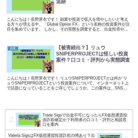
追跡
こんにちは！長野芽衣です！ 副業や投資で収入を増やしたいと考え
る方々が増える中、「Global Option FX」という名称の投資案件が注
目を集めています。 しかし、その実態を調査すると、出金拒否や詐
欺疑惑など、深刻な問題が次々と浮か...
【被害続出？】リュウ
副業
SNIPERPROJECTは怪しい投資
案件？口コミ・評判から実態調査
こんにちは！長野芽衣です！ リュウSNIPERPROJECTとは何か リ
ュウSNIPERPROJECTという投資案件について、インターネット上
で話題になっていることをご存じでしょうか。この案件は、SNS上
で「簡単に稼げる」「初心者でも大...
Trade Sigsで出金不可になったらFX仮想通貨投
資詐欺確定か？利用者の口コミ・評判と相談窓
口を案内
Valeria SigsはFX仮想通貨投資詐欺の噂あり？出