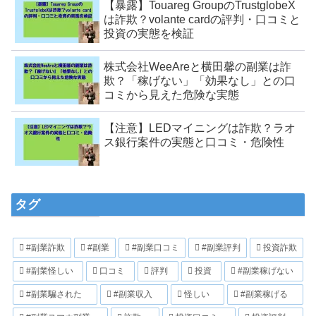
【暴露】Touareg GroupのTrustglobeX
は詐欺？volante cardの評判・口コミと
投資の実態を検証
株式会社WeeAreと横田馨の副業は詐
欺？「稼げない」「効果なし」との口
コミから見えた危険な実態
【注意】LEDマイニングは詐欺？ラオ
ス銀行案件の実態と口コミ・危険性
タグ
#副業詐欺
#副業
#副業口コミ
#副業評判
投資詐欺
#副業怪しい
口コミ
評判
投資
#副業稼げない
#副業騙された
#副業収入
怪しい
#副業稼げる