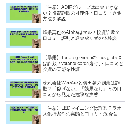
【注意】ADIFグループは出金できな
い？投資詐欺の可能性・口コミ・返金
方法を解説
蜂巣真也のAlphaはマルチ投資詐欺？
口コミ・評判と返金成功者の体験談
【暴露】Touareg GroupのTrustglobeX
は詐欺？volante cardの評判・口コミと
投資の実態を検証
株式会社WeeAreと横田馨の副業は詐
欺？「稼げない」「効果なし」との口
コミから見えた危険な実態
【注意】LEDマイニングは詐欺？ラオ
ス銀行案件の実態と口コミ・危険性