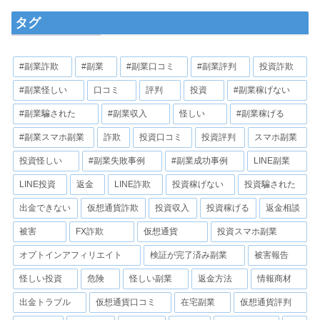
タグ
#副業詐欺
#副業
#副業口コミ
#副業評判
投資詐欺
#副業怪しい
口コミ
評判
投資
#副業稼げない
#副業騙された
#副業収入
怪しい
#副業稼げる
#副業スマホ副業
詐欺
投資口コミ
投資評判
スマホ副業
投資怪しい
#副業失敗事例
#副業成功事例
LINE副業
LINE投資
返金
LINE詐欺
投資稼げない
投資騙された
出金できない
仮想通貨詐欺
投資収入
投資稼げる
返金相談
被害
FX詐欺
仮想通貨
投資スマホ副業
オプトインアフィリエイト
検証が完了済み副業
被害報告
怪しい投資
危険
怪しい副業
返金方法
情報商材
出金トラブル
仮想通貨口コミ
在宅副業
仮想通貨評判