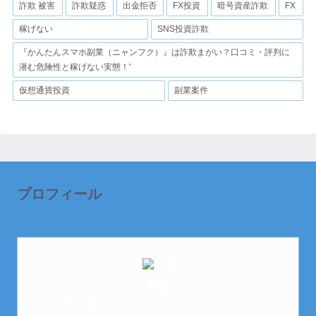
詐欺 被害
詐欺疑惑
出金拒否
FX投資
暗号資産詐欺
FX
稼げない
SNS投資詐欺
『かんたんスマホ副業（ニャンフク）』は詐欺まがい？口コミ・評判に
潜む危険性と稼げない実態！'
仮想通貨投資
副業案件
プロフィール
芽衣
はじめまして。