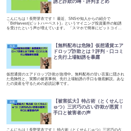
誘と詐欺の噂・評判まとめ
こんにちは！長野芽衣です！ 最近、SNSや知人からの紹介で
「BitHarvest(ビットハーベスト)」というマイニング投資案件の勧誘
を受けたという声が増えています。 「スマホで簡単にビットコイン
のマイニングができる」「高額なリターンが得...
【無料配布は危険】仮想通貨エア
投資
ドロップ詐欺とは？評判・口コミ
と先行上場勧誘を暴露
仮想通貨のエアドロップ詐欺が急増中。無料配布の甘い言葉に隠され
た危険性と、実際の被害事例、先行上場勧誘の手口を徹底解説。あな
たの資産を守るための必読記事です。
【被害拡大】特占術（とくせんじ
副業
ゅつ）三沢巧の占い詐欺が悪質！
手口と被害者の声
こんにちは！長野芽衣です！ 特占術（とくせんじゅつ）三沢巧の占