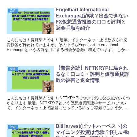
Engelhart International
投資
Exchangeは詐欺？出金できない
FX仮想通貨投資の口コミ評判と
返金手順を紹介
こんにちは！長野芽衣です！ 近年、インターネット上で数多くの投
資勧誘が行われていますが、その中でもEngelhart International
Exchangeという名前を目にする機会が急激に増えています。 しか
し、実際にこのプラット...
【警告必読】NFTKRYPに騙され
副業
るな！口コミ・評判と仮想通貨詐
欺の被害と返金情報
こんにちは！長野芽衣です！ NFTKRYPについて気になる点がいくつ
かあります 最近、NFTKRYPという仮想通貨関連のサービスについ
て、インターネット上で話題になっているのをご存知でしょうか。高
い利益が期待できるという触れ込みで、多く...
BitHarvest(ビットハーベスト)の
投資
マイニング投資は危険？怪しい勧