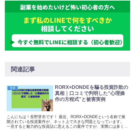
関連記事
RORX×DONDEを騙る投資詐欺の
投資
真相｜口コミで判明した“心理操
作の方程式”と被害実例
こんにちは！長野芽衣です！ 最近、RORX×DONDEという名称で展
開されている投資案件が、ネット上で大きな問題となっています。
一見すると魅力的な投資話に思えるこの案件ですが、実際には多くの
被害者を生み出している可能性が高い状況です。...