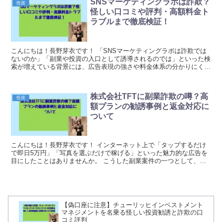
SNSマーケティングラボは詐欺？
投資
怪しい口コミや評判・高額料金ト
ラブルまで徹底検証！
こんにちは！長野芽衣です！ 「SNSマーケティングラボは詐欺では
ないのか」「副業や投資の入口として誘導されるのでは」といった検
索が増えている背景には、広告表現の強さや料金体系の分かりにくさ
に対する不安があるようです。 実際、ネット上には...
株式会社TFTに副業詐欺の噂？高
投資
額プランの勧誘事例と返金対応に
ついて
こんにちは！長野芽衣です！ インターネット上で「タップするだけ
で即日5万円」「写真を選ぶだけで稼げる」といった魅力的な広告を
目にしたことはありませんか。 こうした副業案件の一つとして、株
式会社TFTが運営する副業サービスに注目が集まって...
【偽口座に注意】チューリッヒインベストメント
マネジメントを名乗る怪しい投資勧誘と詐欺の口
コミ評判