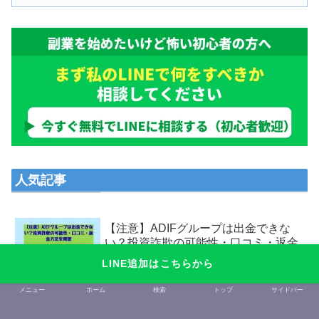
人気記事
【注意】ADIFグループは出金できな
い？投資詐欺の可能性・口コミ・返金
方法を解説
LINE追加はこちらから
蜂巣真也のAlphaはマルチ投資詐欺？
メニュー
ホーム
検索
トップ
サイドバー
口コミ・評判と返金成功者の体験談