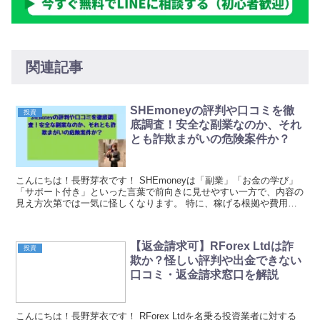
関連記事
SHEmoneyの評判や口コミを徹
投資
底調査！安全な副業なのか、それ
とも詐欺まがいの危険案件か？
こんにちは！長野芽衣です！ SHEmoneyは「副業」「お金の学び」
「サポート付き」といった言葉で前向きに見せやすい一方で、内容の
見え方次第では一気に怪しくなります。 特に、稼げる根拠や費用の
全体像、サポートの実態が曖昧なまま進むと、口...
【返金請求可】RForex Ltdは詐
投資
欺か？怪しい評判や出金できない
口コミ・返金請求窓口を解説
こんにちは！長野芽衣です！ RForex Ltdを名乗る投資業者に対する