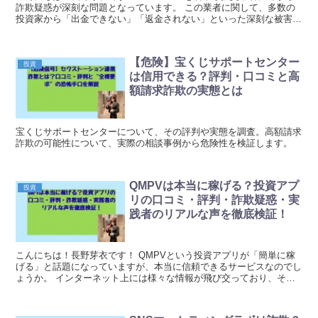
詐欺疑惑が深刻な問題となっています。 この業者に関して、多数の
投資家から「出金できない」「返金されない」といった深刻な被害報
告が相次いでおり、その悪質性は看過できな...
【危険】宝くじサポートセンター
投資
は信用できる？評判・口コミと高
額請求詐欺の実態とは
宝くじサポートセンターについて、その評判や実態を調査。高額請求
詐欺の可能性について、実際の相談事例から危険性を検証します。
QMPVは本当に稼げる？投資アプ
投資
リの口コミ・評判・詐欺疑惑・実
践者のリアルな声を徹底検証！
こんにちは！長野芽衣です！ QMPVという投資アプリが「簡単に稼
げる」と話題になっていますが、本当に信頼できるサービスなのでし
ょうか。 インターネット上には様々な情報が飛び交っており、その
実態について詳しく検証していきます。 QMPV...