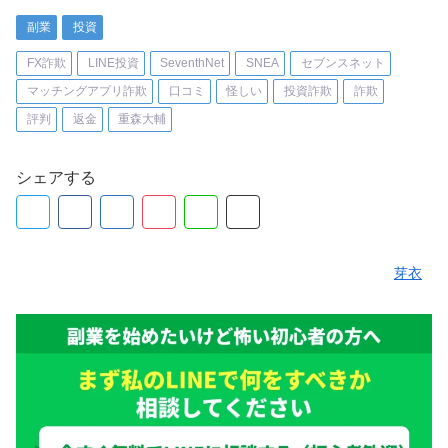
副業
投資
FX詐欺
LINE投資
SeventhNet
SNEA
セブンスネット
マッチングアプリ詐欺
口コミ
怪しい
投資詐欺
詐欺
評判
返金
重森大輔
シェアする
芽衣