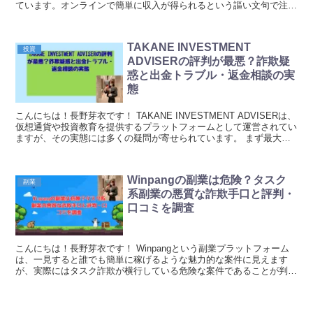
ています。オンラインで簡単に収入が得られるという謳い文句で注目
されているようですが、いくつか気になる...
TAKANE INVESTMENT
投資
ADVISERの評判が最悪？詐欺疑
惑と出金トラブル・返金相談の実
態
こんにちは！長野芽衣です！ TAKANE INVESTMENT ADVISERは、
仮想通貨や投資教育を提供するプラットフォームとして運営されてい
ますが、その実態には多くの疑問が寄せられています。 まず最大の
問題点として、運営会社の情報が...
Winpangの副業は危険？タスク
副業
系副業の悪質な詐欺手口と評判・
口コミを調査
こんにちは！長野芽衣です！ Winpangという副業プラットフォーム
は、一見すると誰でも簡単に稼げるような魅力的な案件に見えます
が、実際にはタスク詐欺が横行している危険な案件であることが判明
しました。 最初に少額の報酬が支払われることで...