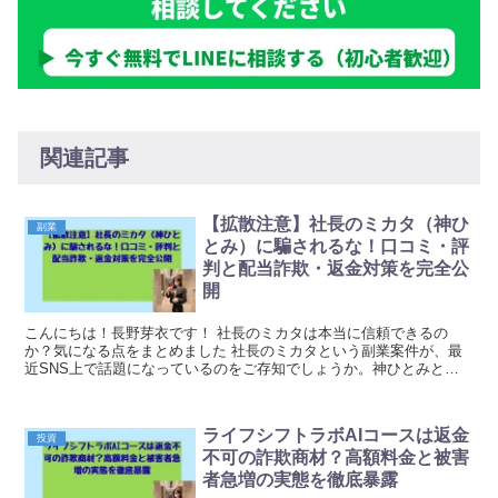
関連記事
【拡散注意】社長のミカタ（神ひ
副業
とみ）に騙されるな！口コミ・評
判と配当詐欺・返金対策を完全公
開
こんにちは！長野芽衣です！ 社長のミカタは本当に信頼できるの
か？気になる点をまとめました 社長のミカタという副業案件が、最
近SNS上で話題になっているのをご存知でしょうか。神ひとみとい
う人物が関わっているとされるこの案件ですが、登録前に...
ライフシフトラボAIコースは返金
投資
不可の詐欺商材？高額料金と被害
者急増の実態を徹底暴露