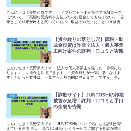
こんにちは！長野芽衣です！ ライフシフトラボが提供するAIコース
について、「高額な受講料を支払ったのに返金してもらえない」「副
業として成果が出ると聞いていたのに収益ゼロだった」という被害の
声がネット上で急増しています。 受講を検討してい...
【資金繰りの落とし穴】節税・助
投資
成金投資は詐欺？法人・個人事業
主向け案件の評判・口コミと実態
こんにちは！長野芽衣です！ 法人や個人事業主を狙った「節税にな
ります」「助成金を活用できます」「資金繰りが一気に楽になりま
す」といった案件は、一見すると魅力的に見えます。 ですが、その
甘い言葉の裏側に、見えにくいリスクや不透明な契約条件...
【詐欺サイト】JUNTOSHIの詐欺
副業
被害が急増！評判・口コミと手口
の全貌を告発
こんにちは！長野芽衣です！ JUNTOSHIについて気になる評判が増
えている理由 最近、JUNTOSHIというサービスに関する相談が増え