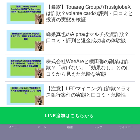
【暴露】Touareg GroupのTrustglobeX
は詐欺？volante cardの評判・口コミと
投資の実態を検証
蜂巣真也のAlphaはマルチ投資詐欺？
口コミ・評判と返金成功者の体験談
株式会社WeeAreと横田馨の副業は詐
欺？「稼げない」「効果なし」との口
コミから見えた危険な実態
【注意】LEDマイニングは詐欺？ラオ
ス銀行案件の実態と口コミ・危険性
LINE追加はこちらから
タグ
メニュー
ホーム
検索
トップ
サイドバー