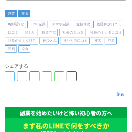
副業
投資
#副業詐欺
LINE副業
スマホ副業
佐藤伸次
佐藤伸次口コミ
口コミ
怪しい
投資詐欺
社長のミカタ
社長のミカタ口コミ
社長のミカタ評判
神ひとみ
神ひとみ口コミ
被害
詐欺
評判
返金
シェアする
芽衣