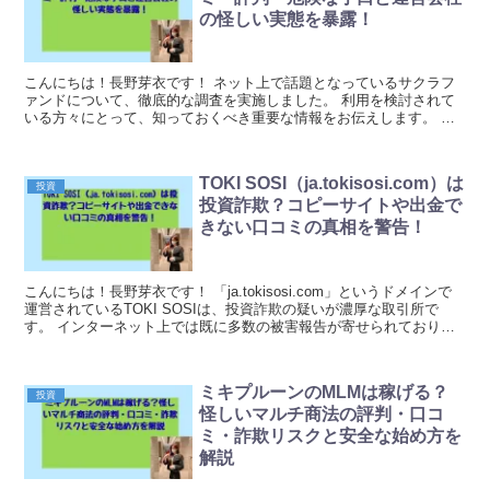
の怪しい実態を暴露！
こんにちは！長野芽衣です！ ネット上で話題となっているサクラフ
ァンドについて、徹底的な調査を実施しました。 利用を検討されて
いる方々にとって、知っておくべき重要な情報をお伝えします。 支
援詐欺の疑いが濃厚な実態 サクラファンドは、支...
TOKI SOSI（ja.tokisosi.com）は
投資
投資詐欺？コピーサイトや出金で
きない口コミの真相を警告！
こんにちは！長野芽衣です！ 「ja.tokisosi.com」というドメインで
運営されているTOKI SOSIは、投資詐欺の疑いが濃厚な取引所で
す。 インターネット上では既に多数の被害報告が寄せられており、
出金できないというトラブルが相...
ミキプルーンのMLMは稼げる？
投資
怪しいマルチ商法の評判・口コ
ミ・詐欺リスクと安全な始め方を
解説