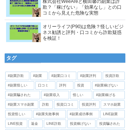
株式会社WeeAreと横田馨の副業は詐
欺？「稼げない」「効果なし」との口
コミから見えた危険な実態
オリーライフ(P90)は危険？怪しいビジ
ネス勧誘と評判・口コミから詐欺疑惑
を検証！
タグ
#副業詐欺
#副業
#副業口コミ
#副業評判
投資詐欺
#副業怪しい
口コミ
評判
投資
#副業稼げない
#副業騙された
#副業収入
怪しい
#副業稼げる
#副業スマホ副業
詐欺
投資口コミ
投資評判
スマホ副業
投資怪しい
#副業失敗事例
#副業成功事例
LINE副業
LINE投資
返金
LINE詐欺
投資稼げない
投資騙された