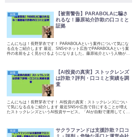
【被害警告】PARABOLAに騙さ
副業
れるな！藤原祐介詐欺の口コミと
証拠
こんにちは！長野芽衣です！ PARABOLAという案件について気にな
る点をご紹介します 最近、SNSやネット広告でPARABOLAという案
件の名前をよく見かけるようになりました。藤原祐介という人物が関
わっているとされるこの案件ですが、実...
【AI投資の真実】ストックレンズ
副業
は詐欺？評判・口コミと実績を調
査
こんにちは！長野芽衣です！ AI投資の真実：ストックレンズについ
て気になる点をご紹介します 最近SNSや広告で目にすることが増え
たストックレンズというAI投資サービス。「AIが自動で運用してくれ
て稼げる」という謳い文句が話題になっている...
サクラファンドは支援詐欺？口コ
投資
ミ・評判・危険な手口と運営会社