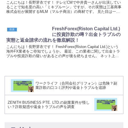
こんにちは！長野芽衣です！ テレビCMで中井貴一さんが出演してい
ることで知名度の高い「ミキプルーン」ですが、その実態は三基商事
株式会社が展開するMLM（マルチ商法）の商材です。 見た目は一般
的な健康食品のように映りますが、特商法（特定商...
FreshForex(Riston Capital Ltd.)
投資
に投資詐欺の噂？出金トラブルの
実態と返金請求の流れを徹底解説！
こんにちは！長野芽衣です！ FreshForex(Riston Capital Ltd.)という
海外FX業者をご存知でしょうか。 最近、この業者に関して出金トラ
ブルや投資詐欺の疑いがあるとの声が後を絶ちません。 ネット上で
は「出金でき...
ワークライフ（合同会社グリフォン）は危険？副
業詐欺の口コミ評判や返金トラブルを追跡
ZENITH BUSINESS PTE. LTD.の副業案件が怪し
い？詐欺疑惑や返金トラブルの声を調査