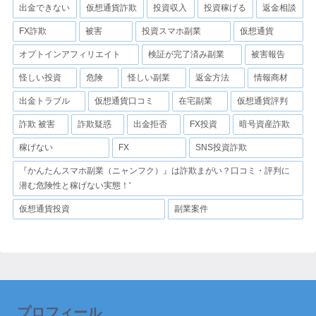
出金できない
仮想通貨詐欺
投資収入
投資稼げる
返金相談
FX詐欺
被害
投資スマホ副業
仮想通貨
オプトインアフィリエイト
検証が完了済み副業
被害報告
怪しい投資
危険
怪しい副業
返金方法
情報商材
出金トラブル
仮想通貨口コミ
在宅副業
仮想通貨評判
詐欺 被害
詐欺疑惑
出金拒否
FX投資
暗号資産詐欺
稼げない
FX
SNS投資詐欺
『かんたんスマホ副業（ニャンフク）』は詐欺まがい？口コミ・評判に
潜む危険性と稼げない実態！'
仮想通貨投資
副業案件
プロフィール