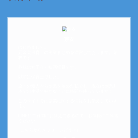
芽衣
はじめまして。
元金欠保育士の副業まとめを運営しております。芽
衣です。
趣味は女子会と映画鑑賞です。
以前は保育士でした。
全くの素人から副業を始めた私でも、現在は副業1
本での生活で好きなことに時間を使っています！
このサイトでは副業に関する情報をお伝えしていき
ます！
LINEにて質問にお答えできるので、お気軽にご連絡
ください。
↓こちらからメッセージどうぞ↓