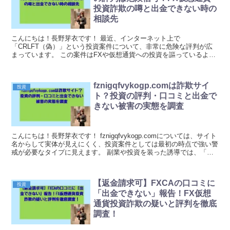
投資詐欺の噂と出金できない時の
相談先
こんにちは！長野芽衣です！ 最近、インターネット上で
「CRLFT（偽）」という投資案件について、非常に危険な評判が広
まっています。 この案件はFXや仮想通貨への投資を謳っているよう
ですが、実際には多くの利用者から「出金できない」「騙され...
fznigqfvykogp.comは詐欺サイ
投資
ト？投資の評判・口コミと出金で
きない被害の実態を調査
こんにちは！長野芽衣です！ fznigqfvykogp.comについては、サイト
名からして実体が見えにくく、投資案件としては最初の時点で強い警
戒が必要なタイプに見えます。 副業や投資を装った誘導では、「誰
でも稼げる」「短期間で増える」な...
【返金請求可】FXCAの口コミに
投資
「出金できない」報告！FX仮想
通貨投資詐欺の疑いと評判を徹底
調査！