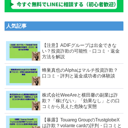
人気記事
【注意】ADIFグループは出金できな
い？投資詐欺の可能性・口コミ・返金
方法を解説
蜂巣真也のAlphaはマルチ投資詐欺？
口コミ・評判と返金成功者の体験談
株式会社WeeAreと横田馨の副業は詐
欺？「稼げない」「効果なし」との口
コミから見えた危険な実態
【暴露】Touareg GroupのTrustglobeX
は詐欺？volante cardの評判・口コミと