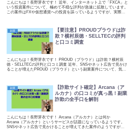
こんにちは！長野芽衣です！ 近年、インターネット上で「FXCA」と
いう投資案件について、極めて不穏な評判が急速に拡散しています。
この案件はFXや仮想通貨への投資を謳っているようですが、実際に
利用した方々からは「出金できない」「資金が返...
【要注意】PROUDプラウドは詐
副業
欺？横村辰徳・SELLTECの評判
と口コミ調査
こんにちは！長野芽衣です！ PROUD（プラウド）は詐欺？横村辰
徳・SELLTECの評判と口コミ調査 近年、SNSやネット広告で見かけ
ることが増えたPROUD（プラウド）という副業案件について、気に
なる点がいくつかあります。この案件は横...
【詐欺サイト確定】Arcana（ア
副業
ルカナ）の口コミが真っ黒！副業
詐欺の全手口を解剖
こんにちは！長野芽衣です！ Arcana（アルカナ）とは何か
Arcana（アルカナ）というサービスが話題になっているようです。
SNSやネット広告で見かけることが増えてきた案件のようですが、
実際のところ気になる点がいくつかあるようです。...