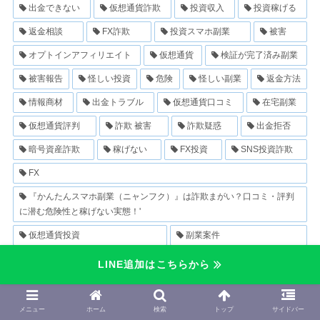
出金できない
仮想通貨詐欺
投資収入
投資稼げる
返金相談
FX詐欺
投資スマホ副業
被害
オプトインアフィリエイト
仮想通貨
検証が完了済み副業
被害報告
怪しい投資
危険
怪しい副業
返金方法
情報商材
出金トラブル
仮想通貨口コミ
在宅副業
仮想通貨評判
詐欺 被害
詐欺疑惑
出金拒否
暗号資産詐欺
稼げない
FX投資
SNS投資詐欺
FX
『かんたんスマホ副業（ニャンフク）』は詐欺まがい？口コミ・評判
に潜む危険性と稼げない実態！'
仮想通貨投資
副業案件
LINE追加はこちらから
メニュー
ホーム
検索
トップ
サイドバー