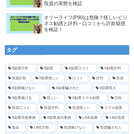
投資の実態を検証
オリーライフ(P90)は危険？怪しいビジ
ネス勧誘と評判・口コミから詐欺疑惑
を検証！
タグ
#副業詐欺
#副業
#副業口コミ
#副業評判
投資詐欺
#副業怪しい
口コミ
評判
投資
#副業稼げない
#副業騙された
#副業収入
#副業稼げる
怪しい
#副業スマホ副業
詐欺
投資口コミ
投資評判
投資怪しい
スマホ副業
#副業失敗事例
#副業成功事例
LINE副業
LINE投資
返金
LINE詐欺
投資稼げない
投資騙された