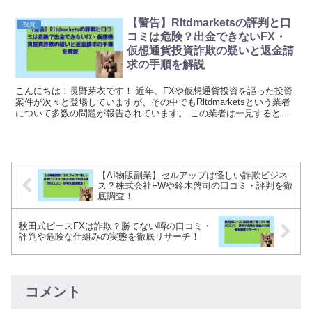
【警告】Rltdmarketsの評判と口
投資
コミは危険？出金できないFX・
仮想通貨投資詐欺の疑いと返金請
求の手順を解説
こんにちは！長野芽衣です！ 近年、FXや仮想通貨投資を謳った投資
案件が次々と登場していますが、その中でもRltdmarketsという業者
について多数の問題が報告されています。 この業者は一見すると正
規の投資プラットフォームのように見えま...
【AI物販副業】セルアップは怪しい詐欺ビジネ
ス？株式会社FWや鈴木啓司の口コミ・評判を徹
底調査！
秋田式ピースFXは詐欺？勝てない噂の口コミ・
評判や危険な仕組みの実態を徹底リサーチ！
コメント