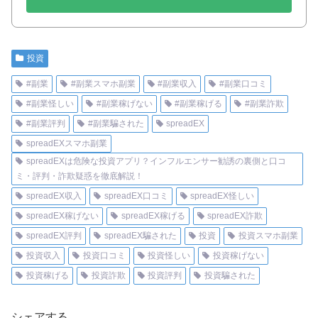
投資
#副業
#副業スマホ副業
#副業収入
#副業口コミ
#副業怪しい
#副業稼げない
#副業稼げる
#副業詐欺
#副業評判
#副業騙された
spreadEX
spreadEXスマホ副業
spreadEXは危険な投資アプリ？インフルエンサー勧誘の裏側と口コ
ミ・評判・詐欺疑惑を徹底解説！
spreadEX収入
spreadEX口コミ
spreadEX怪しい
spreadEX稼げない
spreadEX稼げる
spreadEX詐欺
spreadEX評判
spreadEX騙された
投資
投資スマホ副業
投資収入
投資口コミ
投資怪しい
投資稼げない
投資稼げる
投資詐欺
投資評判
投資騙された
シェアする