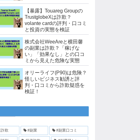
【暴露】Touareg Groupの
TrustglobeXは詐欺？
volante cardの評判・口コミ
と投資の実態を検証
株式会社WeeAreと横田馨
の副業は詐欺？「稼げな
い」「効果なし」との口コ
ミから見えた危険な実態
オリーライフ(P90)は危険？
怪しいビジネス勧誘と評
判・口コミから詐欺疑惑を
検証！
業詐欺
#副業
#副業口コミ