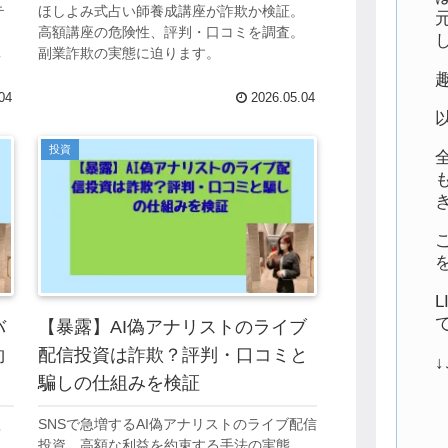
テ
ほしよみ式占い師養成講座が詐欺か検証。
口
高額講座の危険性、評判・口コミを調査。
真
副業詐欺の実態に迫ります。
04
2026.05.04
投資
バ
【暴露】AI偽アナリストのライブ
約
配信投資は詐欺？評判・口コミと
騙しの仕組みを検証
欺
SNSで急増するAI偽アナリストのライブ配信
。
投資。高額な利益を約束する手法の実態