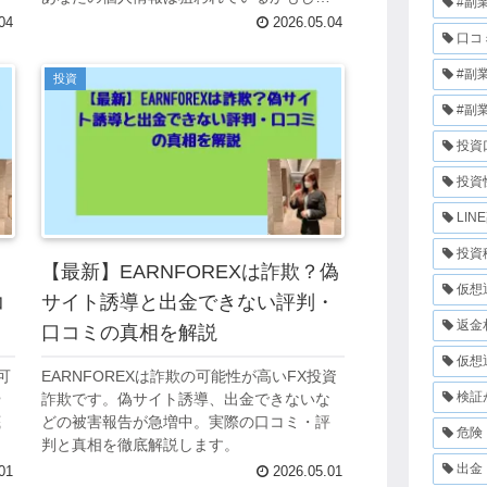
#副
ません。
04
2026.05.04
口コ
#副
投資
#副
投資
投資
LIN
投資
【最新】EARNFOREXは詐欺？偽
仮想
コ
サイト誘導と出金できない評判・
返金
口コミの真相を解説
仮想
可
EARNFOREXは詐欺の可能性が高いFX投資
検証
や
詐欺です。偽サイト誘導、出金できないな
底
どの被害報告が急増中。実際の口コミ・評
危険
判と真相を徹底解説します。
出金
01
2026.05.01