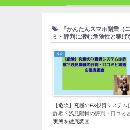
『かんたんスマホ副業（
ミ・評判に潜む危険性と稼げな
投資
【危険】究極のFX投資システム
詐欺？浅見陽輔の評判・口コミ
実態を徹底調査