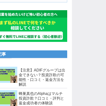
記事
【注意】ADIFグループは出
金できない？投資詐欺の可
能性・口コミ・返金方法を
解説
蜂巣真也のAlphaはマルチ
投資詐欺？口コミ・評判と
返金成功者の体験談