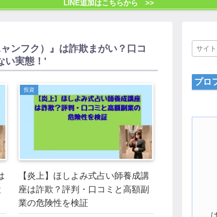
LINE追加はこちらから >>
ニャンフク）』は詐欺まがい？口コ
い実態！'
プロ
投資
は
【炎上】ほしよみ式占い師養成講
と
座は詐欺？評判・口コミと高額副
業の危険性を検証