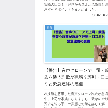
実際の口コミ・評判から見えた危険性と
意すべきポイントをまとめました。
2026.05.
投資
【警告】音声クローンで上司・
族を装う詐欺が急増？評判・口
ミと緊急連絡の裏側
AI技術を悪用した音声クローン詐欺が急増
中。上司や家族になりすまし、緊急の金
要求を迫る手口の実態と対策を詳しく解