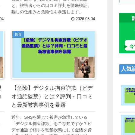
注
と、被害者からの口コミ評判を徹底検証。
騙しの仕組みと危険性を暴露します。
04
2026.05.04
投資
人気
親
【危険】デジタル拘束詐欺（ビデ
コ
オ通話監禁）とは？評判・口コミ
と最新被害事例を暴露
近年、SNSを通じて被害が急増している
銭
「デジタル拘束詐欺」をご存知ですか？ビ
デオ通話で相手を監禁状態にして金銭を脅