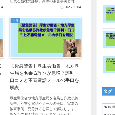
険
し取る新種の詐欺。実際の被害事例と対策
法を詳しく解説します。
04
2026.05.04
投資
点
【緊急警告】厚生労働省・地方厚
訪
生局を名乗る詐欺が急増？評判・
口コミと不審電話メールの手口を
解説
営
タグ
態
厚生労働省や地方厚生局を名乗る詐欺が急
な
増中。不審な電話やメールの手口、実際の
網
#副
被害事例、見分け方を詳しく解説します。
あなたの個人情報は狙われているかもしれ