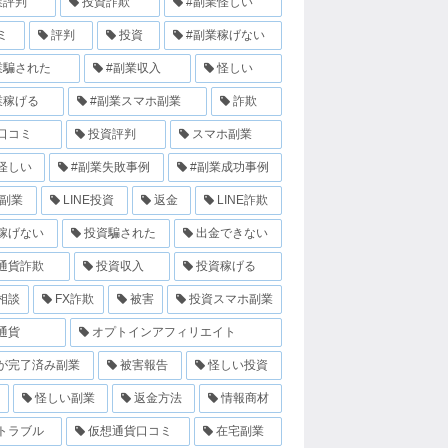
業評判
投資詐欺
#副業怪しい
ミ
評判
投資
#副業稼げない
業騙された
#副業収入
怪しい
業稼げる
#副業スマホ副業
詐欺
口コミ
投資評判
スマホ副業
怪しい
#副業失敗事例
#副業成功事例
E副業
LINE投資
返金
LINE詐欺
稼げない
投資騙された
出金できない
通貨詐欺
投資収入
投資稼げる
相談
FX詐欺
被害
投資スマホ副業
通貨
オプトインアフィリエイト
が完了済み副業
被害報告
怪しい投資
怪しい副業
返金方法
情報商材
トラブル
仮想通貨口コミ
在宅副業