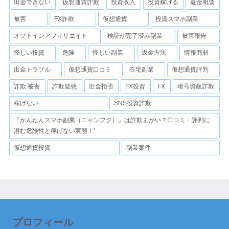
出金できない
仮想通貨詐欺
投資収入
投資稼げる
返金相談
被害
FX詐欺
仮想通貨
投資スマホ副業
オプトインアフィリエイト
検証が完了済み副業
被害報告
怪しい投資
危険
怪しい副業
返金方法
情報商材
出金トラブル
仮想通貨口コミ
在宅副業
仮想通貨評判
詐欺 被害
詐欺疑惑
出金拒否
FX投資
FX
暗号資産詐欺
稼げない
SNS投資詐欺
『かんたんスマホ副業（ニャンフク）』は詐欺まがい？口コミ・評判に
潜む危険性と稼げない実態！'
仮想通貨投資
副業案件
プロフィール