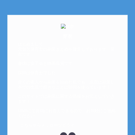
芽衣
はじめまして。
元金欠保育士の副業まとめを運営しております。芽
衣です。
趣味は女子会と映画鑑賞です。
以前は保育士でした。
全くの素人から副業を始めた私でも、現在は副業1
本での生活で好きなことに時間を使っています！
このサイトでは副業に関する情報をお伝えしていき
ます！
LINEにて質問にお答えできるので、お気軽にご連絡
ください。
↓こちらからメッセージどうぞ↓