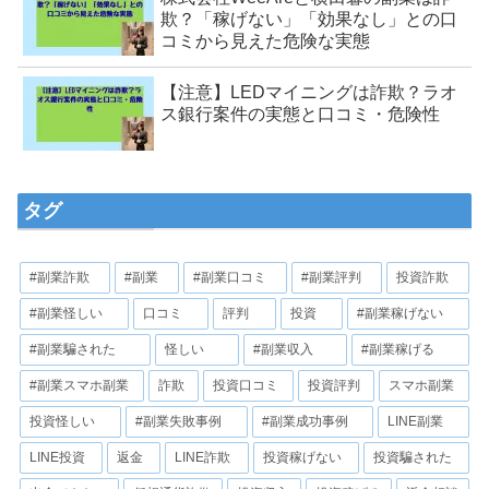
欺？「稼げない」「効果なし」との口
コミから見えた危険な実態
【注意】LEDマイニングは詐欺？ラオ
ス銀行案件の実態と口コミ・危険性
タグ
#副業詐欺
#副業
#副業口コミ
#副業評判
投資詐欺
#副業怪しい
口コミ
評判
投資
#副業稼げない
#副業騙された
怪しい
#副業収入
#副業稼げる
#副業スマホ副業
詐欺
投資口コミ
投資評判
スマホ副業
投資怪しい
#副業失敗事例
#副業成功事例
LINE副業
LINE投資
返金
LINE詐欺
投資稼げない
投資騙された