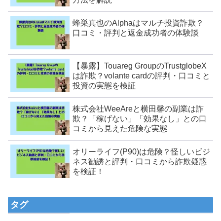
蜂巣真也のAlphaはマルチ投資詐欺？
口コミ・評判と返金成功者の体験談
【暴露】Touareg GroupのTrustglobeX
は詐欺？volante cardの評判・口コミと
投資の実態を検証
株式会社WeeAreと横田馨の副業は詐
欺？「稼げない」「効果なし」との口
コミから見えた危険な実態
オリーライフ(P90)は危険？怪しいビジ
ネス勧誘と評判・口コミから詐欺疑惑
を検証！
タグ