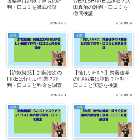
攻略隊は詐欺？隊長の評
WEALSHAREは詐欺？武
判・口コミを徹底検証
田真治の評判・口コミを
徹底検証
2026.08.02
2026.08.02
副業
副業
【詐欺疑惑】加藤浩次の
【怪しいFX？】齊藤佳孝
FIREは怪しい副業？評
のFX戦略は詐欺？評判・
判・口コミと料金を調査
口コミと実態を検証
2026.08.01
2026.08.01
副業
副業