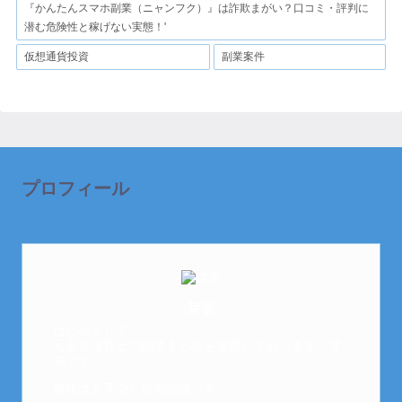
『かんたんスマホ副業（ニャンフク）』は詐欺まがい？口コミ・評判に
潜む危険性と稼げない実態！'
仮想通貨投資
副業案件
プロフィール
芽衣
はじめまして。
元金欠保育士の副業まとめを運営しております。芽
衣です。
趣味は女子会と映画鑑賞です。