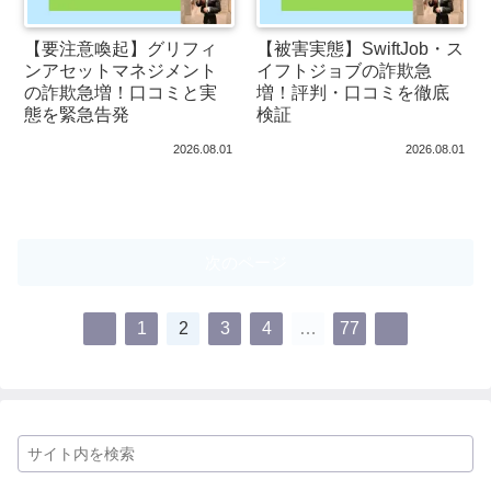
【要注意喚起】グリフィ
【被害実態】SwiftJob・ス
ンアセットマネジメント
イフトジョブの詐欺急
の詐欺急増！口コミと実
増！評判・口コミを徹底
態を緊急告発
検証
2026.08.01
2026.08.01
次のページ
1
2
3
4
…
77