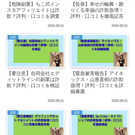
【危険副業】ちこ式イン
【告発】幸せの輪舞・廻
スタアフィリエイトは詐
りくる幸福の詐欺急増！
欺？評判・口コミを調査
評判・口コミを徹底証言
2026.08.01
2026.08.01
副業
副業
【要注意】合同会社エデ
【緊急被害報告】アイネ
ィットラインの副業は詐
ックス・山形直樹の詐欺
欺？評判・口コミを検証
急増！評判・口コミを詳
細暴露
2026.08.01
2026.08.01
副業
副業