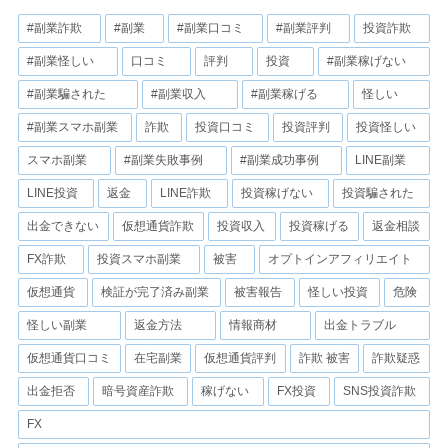
#副業詐欺
#副業
#副業口コミ
#副業評判
投資詐欺
#副業怪しい
口コミ
評判
投資
#副業稼げない
#副業騙された
#副業収入
#副業稼げる
怪しい
#副業スマホ副業
詐欺
投資口コミ
投資評判
投資怪しい
スマホ副業
#副業失敗事例
#副業成功事例
LINE副業
LINE投資
返金
LINE詐欺
投資稼げない
投資騙された
出金できない
仮想通貨詐欺
投資収入
投資稼げる
返金相談
FX詐欺
投資スマホ副業
被害
オプトインアフィリエイト
仮想通貨
検証が完了済み副業
被害報告
怪しい投資
危険
怪しい副業
返金方法
情報商材
出金トラブル
仮想通貨口コミ
在宅副業
仮想通貨評判
詐欺 被害
詐欺疑惑
出金拒否
暗号資産詐欺
稼げない
FX投資
SNS投資詐欺
FX