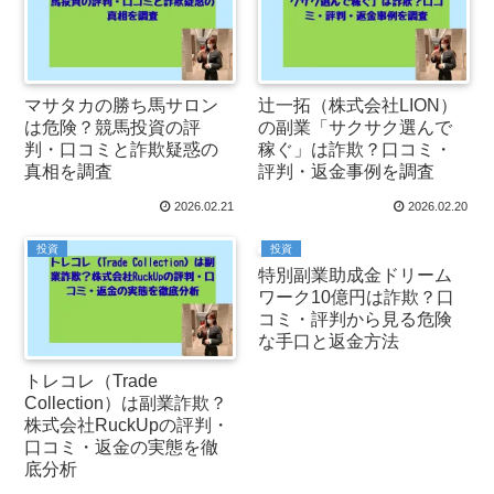
マサタカの勝ち馬サロン
辻一拓（株式会社LION）
は危険？競馬投資の評
の副業「サクサク選んで
判・口コミと詐欺疑惑の
稼ぐ」は詐欺？口コミ・
真相を調査
評判・返金事例を調査
2026.02.21
2026.02.20
投資
投資
特別副業助成金ドリーム
ワーク10億円は詐欺？口
コミ・評判から見る危険
な手口と返金方法
トレコレ（Trade
Collection）は副業詐欺？
株式会社RuckUpの評判・
口コミ・返金の実態を徹
底分析