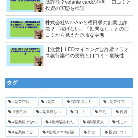
は詐欺？volante cardの評判・口コミと
投資の実態を検証
株式会社WeeAreと横田馨の副業は詐
欺？「稼げない」「効果なし」との口
コミから見えた危険な実態
【注意】LEDマイニングは詐欺？ラオ
ス銀行案件の実態と口コミ・危険性
タグ
#副業詐欺
#副業
#副業口コミ
#副業評判
投資詐欺
#副業怪しい
口コミ
評判
投資
#副業稼げない
#副業騙された
#副業収入
怪しい
#副業稼げる
#副業スマホ副業
詐欺
投資口コミ