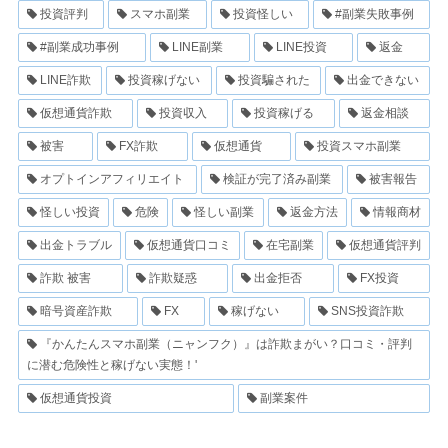
投資評判
スマホ副業
投資怪しい
#副業失敗事例
#副業成功事例
LINE副業
LINE投資
返金
LINE詐欺
投資稼げない
投資騙された
出金できない
仮想通貨詐欺
投資収入
投資稼げる
返金相談
被害
FX詐欺
仮想通貨
投資スマホ副業
オプトインアフィリエイト
検証が完了済み副業
被害報告
怪しい投資
危険
怪しい副業
返金方法
情報商材
出金トラブル
仮想通貨口コミ
在宅副業
仮想通貨評判
詐欺 被害
詐欺疑惑
出金拒否
FX投資
暗号資産詐欺
FX
稼げない
SNS投資詐欺
『かんたんスマホ副業（ニャンフク）』は詐欺まがい？口コミ・評判
に潜む危険性と稼げない実態！'
仮想通貨投資
副業案件