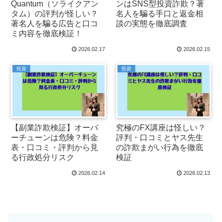
Quantum（ソライクアン
ンはSNS型投資詐欺？著
タム）の評判が怪しい？
名人を騙る手口と返金相
著名人を騙る広告と口コ
談の実態を徹底調査
ミ内容を徹底検証！
2026.02.17
2026.02.15
投資
投資
【副業詐欺検証】オーバ
究極のFX講座は怪しい？
ーチューンは危険？料金
評判・口コミとヤス先生
表・口コミ・評判から見
の詐欺まがい行為を徹底
る行政処分リスク
検証
2026.02.14
2026.02.13