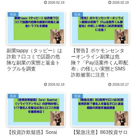
2026.02.19
2026.02.19
投資
投資
副業tappy（タッピー）は
【警告】ポケモンセンタ
詐欺？口コミで話題の危
ーオンライン副業は危
険な副業の実態と返金ト
険？「Pay活案件くん即配
ラブルを調査
布」の怪しい実態とSMS
詐欺被害に注意！
2026.02.19
2026.02.17
投資
投資
【投資詐欺疑惑】Sorai
【緊急注意】863投資サロ