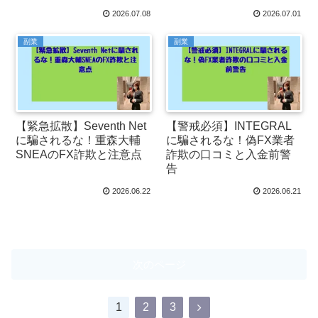
2026.07.08
2026.07.01
副業
副業
【緊急拡散】Seventh Net
【警戒必須】INTEGRAL
に騙されるな！重森大輔
に騙されるな！偽FX業者
SNEAのFX詐欺と注意点
詐欺の口コミと入金前警
告
2026.06.22
2026.06.21
次のページ
1
2
3