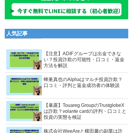
人気記事
【注意】ADIFグループは出金できな
い？投資詐欺の可能性・口コミ・返金
方法を解説
蜂巣真也のAlphaはマルチ投資詐欺？
口コミ・評判と返金成功者の体験談
【暴露】Touareg GroupのTrustglobeX
は詐欺？volante cardの評判・口コミと
投資の実態を検証
株式会社WeeAreと横田馨の副業は詐