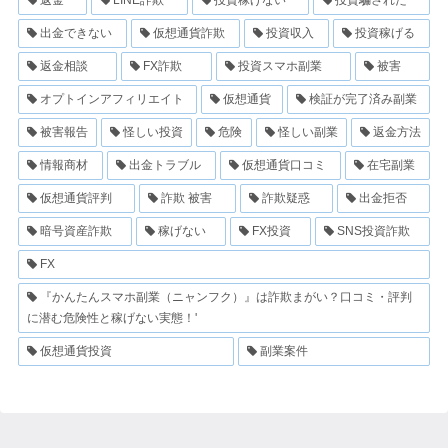
出金できない
仮想通貨詐欺
投資収入
投資稼げる
返金相談
FX詐欺
投資スマホ副業
被害
オプトインアフィリエイト
仮想通貨
検証が完了済み副業
被害報告
怪しい投資
危険
怪しい副業
返金方法
情報商材
出金トラブル
仮想通貨口コミ
在宅副業
仮想通貨評判
詐欺 被害
詐欺疑惑
出金拒否
暗号資産詐欺
稼げない
FX投資
SNS投資詐欺
FX
『かんたんスマホ副業（ニャンフク）』は詐欺まがい？口コミ・評判
に潜む危険性と稼げない実態！'
仮想通貨投資
副業案件