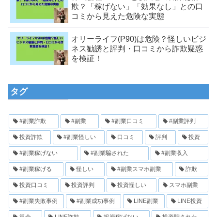
欺？「稼げない」「効果なし」との口
コミから見えた危険な実態
オリーライフ(P90)は危険？怪しいビジ
ネス勧誘と評判・口コミから詐欺疑惑
を検証！
タグ
#副業詐欺
#副業
#副業口コミ
#副業評判
投資詐欺
#副業怪しい
口コミ
評判
投資
#副業稼げない
#副業騙された
#副業収入
#副業稼げる
怪しい
#副業スマホ副業
詐欺
投資口コミ
投資評判
投資怪しい
スマホ副業
#副業失敗事例
#副業成功事例
LINE副業
LINE投資
返金
LINE詐欺
投資稼げない
投資騙された