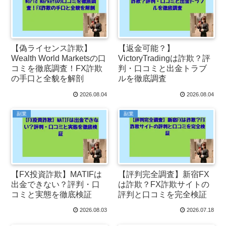
【偽ライセンス詐欺】
【返金可能？】
Wealth World Marketsの口
VictoryTradingは詐欺？評
コミを徹底調査！FX詐欺
判・口コミと出金トラブ
の手口と全貌を解剖
ルを徹底調査
2026.08.04
2026.08.04
副業
副業
【FX投資詐欺】MATIFは
【評判完全調査】新宿FX
出金できない？評判・口
は詐欺？FX詐欺サイトの
コミと実態を徹底検証
評判と口コミを完全検証
2026.08.03
2026.07.18