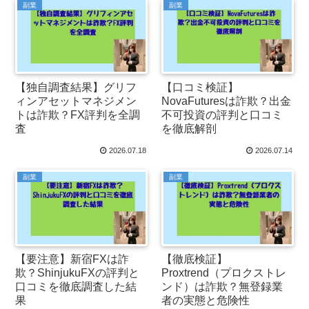
副業
副業
【独自調査結果】グリフ
【口コミ検証】
ィンアセットマネジメン
NovaFuturesは詐欺？出金
トは詐欺？FX評判を全調
不可投資の評判と口コミ
査
を徹底解剖
2026.07.18
2026.07.14
副業
副業
【要注意】新宿FXは詐
【徹底検証】
欺？ShinjukuFXの評判と
Proxtrend（プロクストレ
口コミを徹底調査した結
ンド）は詐欺？無登録業
果
者の実態と危険性